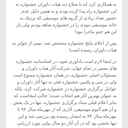
شیش و نیم»
موسیقی فی
به همکاری کرد که با صلاح دید هیات داوران جشنواره به
برگزار می 
این جشنواره راه پیدا کرده بودند و به همین دلیل عدم
اگر نمی توانی
سکانسی به 
حضور تعداد زیادی از گروه های موسیقی که نزدیک به
مشهورترین باشی،
موسیقی فیلم 
خانه موسیقی نبودند را در جشنواره شاهد بودیم ولی باز
بدنام ترین باش
این هم ختم ماجرا نبود!
پس از اعلام نتایج جشنواره مشخص شد، نیمی از جوایز به
هیات داوران رسیده است!
در اینجا لازم است یادآوری شود، در اساسنامه جشنواره
های معتبر در تمام جهان، شرکت آثار هیات داوران و
مسئولان اصلی جشنواره، در همان جشنواره ممنوع است
ولی در سی و یکمین جشنواره فجر نه تنها آثار داوران و
عوامل برگزاری جشنواره در جشنواره شرکت کرد، بلکه
به عنوان بهترین آثار هم انتخاب شدند؛ جالب اینجاست که
بنابر اعلام قبلی ستاد برگزاری جشنواره، تنها در یک بخش
و آن هم آلبوم موسیقی، آثاری که از مهرماه سال ۹۲ تا
مهرماه سال ۹۴ به انتشار رسیده بود بررسی شد و این
تنها بخشی بود که در آن آثار دو سال پیاپی مورد ارزیابی