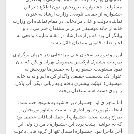
مسئولیت جشنواره به نوربخش بدون اطّلاع دبیر این
جشنواره، از حمایت تلویحی وزارت ارشاد به عنوان
نماینده دولت و علی مرادخانی در مقام نماینده این وزارت
خانه از خانه موسیقی در برابر منتقدان خبر می داد و
بیانگر آن بود که وزارت ارشاد در مقام نماینده واقعی به
اعتراضات قانونی منتقدان قائل نیست.
این موضوع در سخنان علی مرادخانی (در جریان برگزاری
تمرینات مشترک ارکستر سمفونیک تهران و پکن که بیان
نمود مسئولیت جشنواره را به حمیدرضا نوربخش به
عنوان یک شخصیت حقیقی واگذار کرده ایم و نه به خانه
موسیقی) عینیّت بیشتری یافته و به زبانی دیگر، آب پاکی
را روی دست همه منتقدان ریخت!
میکلوش روژا
موریس ژار
اما ماجرای این جشنواره پر حاشیه به همینجا ختم نشد؛
انتخاب تَهمورث پورناظری به سمت مشاور نوربخش و
طراح پشت صحنه جشنواره از جمله اتفاقات عجیبی بود
یادداشتی بر موسیقی
دوره آموزش
که به حواشی پشت پرده این جشنواره دامن زد ولی این
متن فیلم «متری
موسیقی بر
آخر ماجرا نبود! جشنواره امسال تنها از گروه هایی دعوت