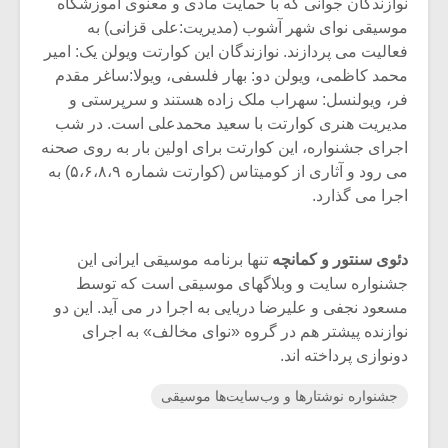
نوازندگان جوانی که با حمایت مادی و معنوی آموزشگاه
موسیقی نوای شهر آشوب (مدیریت:علی قزانی) به
فعالیت می پردازند. نوازندگان این کوارتت ویولن یک: امیر
محمد کاظمی، ویولن دو: بهار فلسفی، ویولا:ساغر مقدم
فر، ویولنسل: سهراب ملک زاده هستند و سرپرستی و
مدیریت هنری کوارتت با سعید محمدعلی است. در شب
اجرای جشنواره، این کوارتت برای اولین بار به روی صحنه
می رود و آثاری از کومیتاس (کوارتت شماره ۵،۶،۸،۹) به
اجرا می گذارد.
دئوی سنتور و کمانچه
تنها برنامه موسیقی ایرانی این
جشنواره سایت و وبلاگهای موسیقی است که توسط
مسعود نجفی و علیرضا دریایی به اجرا در می آید. این دو
نوازنده پیشتر هم در گروه «نوای مخالف» به اجرای
دونوازی پرداخته اند.
جشنواره نوشتارها و وب‌سایت‌ها موسیقی