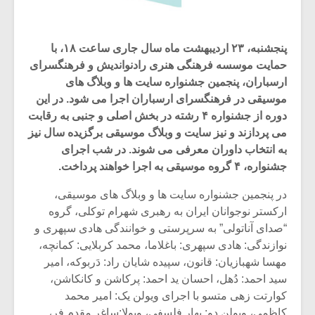
پنجشنبه، ۲۳ اردیبهشت ماه سال جاری ساعت ۱۸، با
حمایت موسسه فرهنگی هنری رادنواندیش و فرهنگسرای
ارسباران، پنجمین جشنواره سایت ها و وبلاگ های
موسیقی در فرهنگسرای ارسباران اجرا می شود. در این
دوره از جشنواره ۴ رشته در بخش اصلی و جنبی به رقابت
می پردازند و نیز سایت و وبلاگ موسیقی برگزیده سال نیز
به انتخاب داوران معرفی می شوند. در شب اجرای
جشنواره، ۴ گروه موسیقی به اجرا خواهند پرداخت.
در پنجمین جشنواره سایت ها و وبلاگ های موسیقی،
ارکستر نوجوانان ایران به رهبری شهرام توکلی، گروه
میکلوش روژا
موریس ژار
“صدای آناتولی” به سرپرستی و خوانندگی هادی سپهری و
نوازندگی: هادی سپهری: باغلاما، محمد کربلایی: کمانچه،
مهسا شهبازیان: قانون، سپیده شایان راد: دَربوکه، امیر
سید احمد: دُهل، احسان ید احمد: پرکاشن و کانکاشن،
یادداشتی بر موسیقی
دوره آموزش
کوارتت زهی متسو با اجرای ویولن یک: امیر محمد
متن فیلم «متری
موسیقی بر
کاظمی، ویولن دو: بهار فلسفی، ویولا:ساغر مقدم فر،