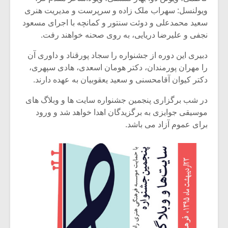
شیش و نیم»
موسیقی فی
ویولنسل: سهراب ملک زاده و سرپرست و مدیریت هنری
برگزار می 
سعید محمدعلی و دوئت سنتور و کمانچه با اجرای مسعود
اگر نمی توانی
سکانسی به 
نجفی و علیرضا دریایی، به روی صحنه خواهند رفت.
مشهورترین باشی،
موسیقی فیلم 
بدنام ترین باش
دبیری این دوره از جشنواره را سجاد پورقناد و داوری آن
را مهران پورمندان، دکتر هومان اسعدی، هادی سپهری،
دکتر کیوان آقامحسنی و سعید یعقوبیان به عهده دارند.
در شب برگزاری پنجمین جشنواره سایت ها و وبلاگ های
موسیقی جوایزی به برگزیدگان اهدا خواهد شد و ورود
برای عموم آزاد می باشد.