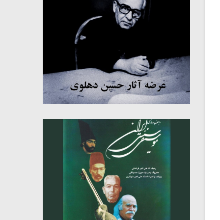
میکلوش روژا
موریس ژار