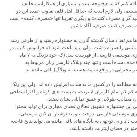
افه کنم که به هیچ وجه، بنده یا بسیاری از همکارانم مخالف
یستیم، ولی لازم است که حداقل اهل قلم، تفاوت عمده این دو
لید گر و مصرف کننده» و دیگری تقریبا تنها «مصرف کننده» است
به مصرف کننده صِرف، آگاه باشیم.
یقا هم تعداد سال گذشته آثاری به جشنواره رسید و از طرفی رشد
ی مثبتی را همراه داشت، ولی نباید باعث شود که فراموش کنیم، در
دو سال گذشته، ۱۴۰ پایگاه مجازی موسیقی فارسی از فهرست سل (که خود نزدیک به ۷ ماه
 حذف شده است و تنها چند وبلاگ فارسی زبان مربوط به
ر محتوایی در واقع سایت هستند نه وبلاگ) باقی مانده اند.
نه مطالعه را در کشور ما به شدت افزایش داده اند، ولی این زنگ
 کم تمام کاربران اینترنت، به پست های کوتاه و اکثرا سطحی
ن مطالب طولانی و عمیق تمایلی نشان ندهند.
ی این جشنواره، تشویق فعالان فضای مجازی برای تولید محتوا
لی ۱۴۰ پایگاه مجازی موسیقی فارسی، درخت تنومند نوشتار آن لاین موسیقی،
 داد و بی توجهی به پایگاه های باقی مانده می تواند نتایج فاجعه
حتوا در فضای اینترنت داشته باشد.