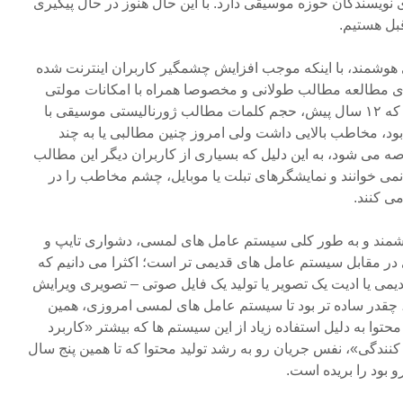
نویسندگان حوزه موسیقی دارد. با این حال هنوز در حال پیگیری
بل هستیم.
ی هوشمند، با اینکه موجب افزایش چشمگیر کاربران اینترنت شده
وی مطالعه مطالب طولانی و مخصوصا همراه با امکانات مولتی
مدیا داشته است. به خاطر دارم که ۱۲ سال پیش، حجم کلمات مطالب ژورنالیستی موسیقی با
لمه یا بیشتر بود، مخاطب بالایی داشت ولی امروز چنین مطالبی یا به چند
ه می شود، به این دلیل که بسیاری از کاربران دیگر این مطالب
نمی خوانند و نمایشگرهای تبلت یا موبایل، چشم مخاطب را در
ی کنند.
مند و به طور کلی سیستم عامل های لمسی، دشواری تایپ و
ی در مقابل سیستم عامل های قدیمی تر است؛ اکثرا می دانیم که
یمی یا ادیت یک تصویر یا تولید یک فایل صوتی – تصویری ویرایش
 چقدر ساده تر بود تا سیستم عامل های لمسی امروزی، همین
وا به دلیل استفاده زیاد از این سیستم ها که بیشتر «کاربرد
کنندگی»، نفس جریان رو به رشد تولید محتوا که تا همین پنج سال
 بود را بریده است.