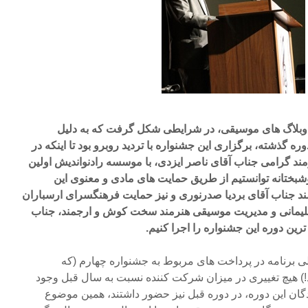
وبلاگ های موسیقی، در شرایطی شکل گرفت که به دلیل
 گذشته، برگزاری این جشنواره با تردید روبرو بود تا اینکه در
ند گرامی جناب آقای ناصر ایزدی، با موسسه رادنواندیش اولین
شبختانه توانستیم از طریق حمایت های مادی و معنوی این
د جناب آقای بردیا صدرنوری و نیز حمایت فرهنگسرای ارسباران
لیمانی و مدیریت موسیقی هنرمند سخت کوش و ارجمند، جناب
ین دوره این جشنواره را اجرا کنیم.
ماهه حامی قبلی برنامه در پرداخت های مربوط به جشنواره چهارم (که
رد!) هیچ تغییری در میزان شرکت کننده نسبت به سال قبل وجود
گان این دوره، در دوره قبل نیز حضور داشتند، همین موضوع