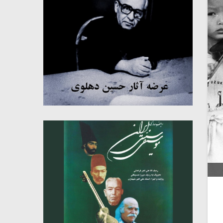
میکلوش روژا
موریس ژار