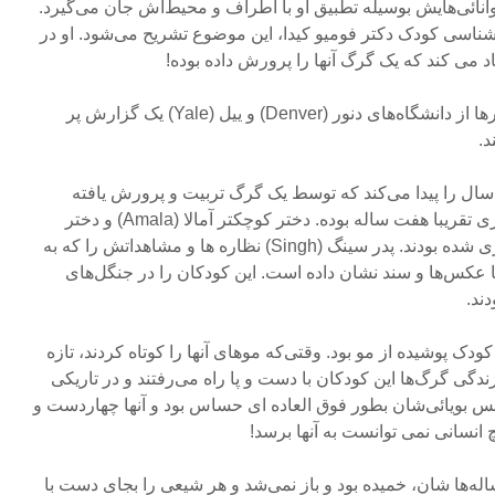
وانائی‌هایش بوسیله تطبیق او با اطراف و محیط‌اش جان می‌گیرد.
شناسی کودک دکتر فومیو کیدا، این موضوع تشریح می‌شود. او در
د می کند که یک گرگ آنها را پرورش داده بوده!
در سال ۱۹۴۱ دو تن از پروفسورها از دانشگاه‌های دنور (Denver) و ییل (Yale) یک گزارش پر
د.
ال را پیدا می‌کند که توسط یک گرگ تربیت و پرورش یافته
بودند. یکی از آنها دو ساله و دیگری تقریبا هفت ساله بوده. دختر کوچکتر آمالا (Amala) و دختر
بزرگتر کامالا (Kamala) نامگذاری شده بودند. پدر سینگ (Singh) نظاره ها و مشاهداتش را که به
ا عکس‌ها و سند نشان داده است. این کودکان را در جنگل‌های
ند.
ودک پوشیده از مو بود. وقتی‌که موهای آنها را کوتاه کردند، تازه
ندگی گرگ‌ها این کودکان با دست و پا راه می‌رفتند و در تاریکی
 حس بویائی‌شان بطور فوق العاده ای حساس بود و آنها چهاردست و
چ انسانی نمی توانست به آنها برسد!
شاله‌ها شان، خمیده بود و باز نمی‌شد و هر شیعی را بجای دست با