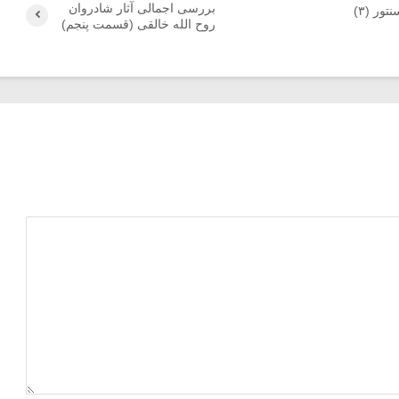
بررسی اجمالی آثار شادروان
ور (۳)
روح الله خالقی (قسمت پنجم)