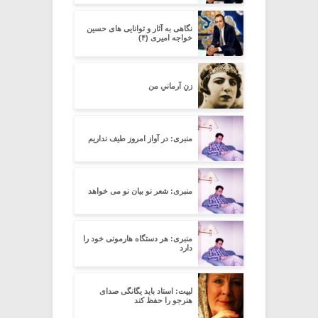
نگاهی به آثار و توانایی های حسین
خواجه امیری (۴)
زنِ آرمانیِ من
منبری: در آواز امروز طیف نداریم
منبری: شعر نو بیان نو می خواهد
منبری: هر دستگاه هارمونی خود را
دارد
لیپت: استاد باید یگانگی صدای
هنرجو را حفظ کند