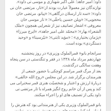
داود؛ امیر جاهد؛ علی اکبر شهنازی و موسی نی داود».
نوازندگان نیز معمولاً عبارت بودند از:«تار، مرتضی خان نی
داود»؛ «سه تار ارسلان درگاهی»؛ «پیانو، مرتضی خان
محجوبی»؛ «ویلن حسین یاحقّی»؛ « تار موسی خان
معروفی » اشعار تصانیف نیز از شعرایی همچون «ملک
الشعراء بهار»؛ «محمّد علی امیر جاهد»، «ایرج میرزا»
«پژمان بختیاری» ؛ «مؤید ثابتی»؛ «نیّرسینا» و «وحید
دستگردی» بوده است.
سرانجام بانو« قمرالملوک وزیری» در روز پنجشنبه
چهاردهم مرداد ماه ۱۳۳۸ در فقر و تنگدستی در سن پنجاه
وهفت سالگی درگذشت.
بعد از مرگ قمر مراسم کوچکی با حضور جمعی از
هنرمندان برگزار شد. در این مجلس «روح الله خالقی»
دربارۀ ارزش و اعتبار و شخصیّت هنری قمر سخنرانی می
کند و پس از آن خانم روح انگیز همراه با تار مرتضی نی
داود یکی از تصنیف های او را اجراء میکنند.
بانو قمرالملوک وزیری یکی از هنرمندانی بود که هنرش را
ارزانی اشکها و خنده های مردم خویش نمود و در نهایت