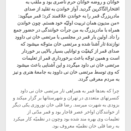
خوانان و روضه خوانان حرم ناصری بود و ملقب به
افتخارالذّاکرین گردید. آواز خواندن به تقلید از صدای
مادربزرگ قمر را به خواندن علاقمند کرد؛ قمر میگوید:
«من مدیون همان تربیت اولیّه خود هستم. چون خواندن
همراه با مادربزرگ به من جرأت خوانندگی در حضور جمع
را داد. اولین بار قمر در مجلسی با مرتضی خان نی داوود
نوازندۀ تار آشنا شده و مرتضی خان متوجّه میشود که
صدای قمر از کیفیّت و توانایی بسیار بالایی بر خوردار
است و همین توجّه باعث برخورداری قمر از تعلیمات
مرتضی خان نی داود میگردد و این آشنایی باعث میشود
که وی توسط مرتضی خان نی داوود به جامعۀ هنری و نیز
به مردم معرفی گردد.
میکلوش روژا
موریس ژار
چرا که بعدها قمر به همراهی تار مرتضی خان نی داود
کنسرتهای متعددی در تهران و شهرستانها بر گزار میکند و
بزودی به شهرت میرسد. رضا قلی خان نوروزی یکی دیگر
از خوانندگان اواخر عصر قاجار بود و قمر مدّتی از
تعلیمات وی بهره مند شده بود وچون در نظمیّه کار میکرد
یادداشتی بر موسیقی
دوره آموزش
متن فیلم «متری
موسیقی بر
به رضا قلی خان نظمیّه معروف بود.