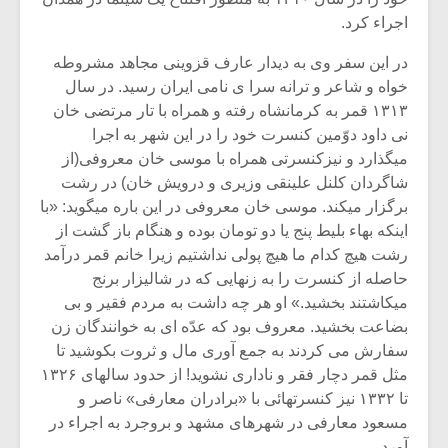
اجراء کرد.
در این سفر وی به دیدار عارف قزوینی مجاهد مشروطه
خواه و شاعر و ترانه سرا ی نامی ایران رسید. در سال
۱۳۱۳ قمر به کرمانشاه رفته و همراه با تار مرتضی خان
نی داود دوّمین کنسرت خود را در این شهر به اجرا
میگذارد و نیزکنسرتی همراه با موسی خان معروفی(از
شاگردان کلنل علینقی وزیری و درویش خان) در رشت
برگزار میکند. موسی خان معروفی در این باره میگوید: «با
اینکه بهاء بلیط پنج یا دو تومان بوده و هنگام باز گشت از
رشت هیچ کدام ما هیچ پولی نداشتیم زیرا خانم قمر درآمد
حاصله از کنسرت را به زنهایی که در شالیزار برنج
میکاشتند بخشید.» او هر چه داشت به مردم فقیر و بی
بضاعت بخشید. معروف بود که عدّه ای به خوانندگان زن
سفارش می کردند به جمع آوری مال و ثروت بکوشید تا
مثل قمر دچار فقر و ناداری نشوید! از حدود سالهای ۱۳۲۶
تا ۱۳۳۲ نیز کنسرتهائی با «برادران معارفی» ناصر و
مسعود معارفی در شهرهای مشهد و بروجرد به اجراء در
آورد.