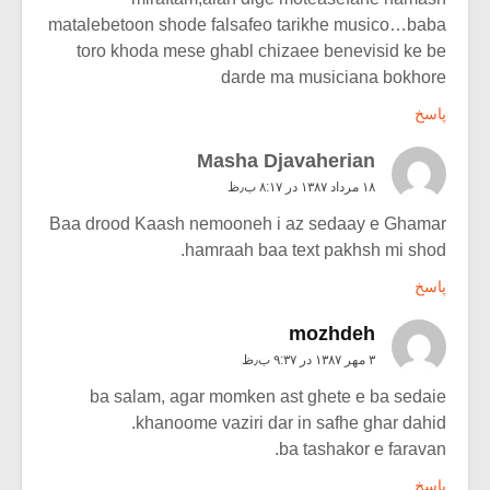
matalebetoon shode falsafeo tarikhe musico…baba
toro khoda mese ghabl chizaee benevisid ke be
darde ma musiciana bokhore
پاسخ
Masha Djavaherian
۱۸ مرداد ۱۳۸۷ در ۸:۱۷ ب٫ظ
Baa drood Kaash nemooneh i az sedaay e Ghamar
hamraah baa text pakhsh mi shod.
پاسخ
mozhdeh
۳ مهر ۱۳۸۷ در ۹:۳۷ ب٫ظ
ba salam, agar momken ast ghete e ba sedaie
khanoome vaziri dar in safhe ghar dahid.
ba tashakor e faravan.
پاسخ