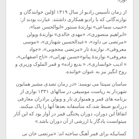
از زمان تأسیس رادیو از سال ۱۳۱۹ اوّلین خوانندگان و
نوازندگانی که با رادیو همکاری داشتند. عبارت بودند از:
«حبیب سماعی» نوازندۀ سنتور «ابوالحسن صبا»،
«ابراهیم منصوری»، «مهدی خالدی» نوازندۀ ویولن
«مرتضی نی داود»، «عبدالحسین شهنازی»، «موسی
معروفی»، نوازندۀ تار «مرتضی محجوبی»، «جواد
معروفی» نوازندۀ پیانو«حسین تهرانی»، «تاج اصفهانی»،
« ادیب خوانساری»، « بدیع زاده» و قمر الملوک وزیری و
روح انگیز نیز به عنوان خواننده.
ساسان سپنتا می نویسد: «در زمان تصدی مشیر همایون
شهردار به ریاست موسیقی در سالهای ۱۳۳۱ نواری از
برنامه های قمر و همنوازی تار و ویولن برادران معارفی
دررادیو ضبط شد،که متأسفانه بعدها آنها را پاک میکنند.
اتفاقاً این دوران، دوران پختگی قمر در آواز بود که این آثار
میتوانست یادگار با ارزشی از آن دوران باشد.»
کسانیکه برای قمر آهنگ ساخته اند: «مرتضی خان نی