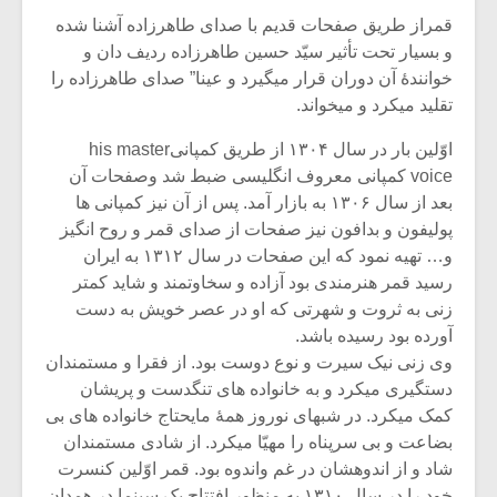
شیش و نیم»
موسیقی فی
برگزار می 
قمراز طریق صفحات قدیم با صدای طاهرزاده آشنا شده
و بسیار تحت تأثیر سیّد حسین طاهرزاده ردیف دان و
اگر نمی توانی
سکانسی به 
خوانندۀ آن دوران قرار میگیرد و عینا” صدای طاهرزاده را
مشهورترین باشی،
موسیقی فیلم 
تقلید میکرد و میخواند.
بدنام ترین باش
اوّلین بار در سال ۱۳۰۴ از طریق کمپانیhis master
voice کمپانی معروف انگلیسی ضبط شد وصفحات آن
بعد از سال ۱۳۰۶ به بازار آمد. پس از آن نیز کمپانی ها
پولیفون و بدافون نیز صفحات از صدای قمر و روح انگیز
و… تهیه نمود که این صفحات در سال ۱۳۱۲ به ایران
رسید قمر هنرمندی بود آزاده و سخاوتمند و شاید کمتر
زنی به ثروت و شهرتی که او در عصر خویش به دست
آورده بود رسیده باشد.
وی زنی نیک سیرت و نوع دوست بود. از فقرا و مستمندان
دستگیری میکرد و به خانواده های تنگدست و پریشان
کمک میکرد. در شبهای نوروز همۀ مایحتاج خانواده های بی
بضاعت و بی سرپناه را مهیّا میکرد. از شادی مستمندان
شاد و از اندوهشان در غم واندوه بود. قمر اوّلین کنسرت
خود را در سال ۱۳۱۰ به منظور افتتاح یک سینما در همدان