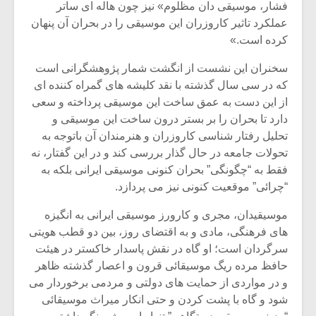
شیش و نیم»
موسیقی فی
فشار، موسیقی دان مظلوم» نیز چون هاله ای ساتر
برگزار می 
عملکرد تاثیر کاروزران این موسیقی را در بحران آن پنهان
کرده است.»
اگر نمی توانی
سکانسی به 
مشهورترین باشی،
موسیقی فیلم 
سخنران این نشست از انگشت شمار پژوهشگرانی است
بدنام ترین باش
که در سی سال گذشته با نقد کلیشه های گمراه کننده ای
از این دست به عمق ساخت این موسیقی پرداخته و سعی
دارد تا بحران را بر بستر درون ساخت این موسیقی و
تحلیل رفتار شناسی کاروزران و هنرمندان آن باتوجه به
تحولات جامعه در حال گذار بررسی کند و در این گفتار، نه
فقط به “چگونگی” بحران کنونی موسیقی ایرانی بلکه به
“چرائی” موقعیت کنونی نیز می پردازد.
موسیقیدان، مجری و کارورز موسیقی ایرانی به انگیزه
های فرهنگی، مادی و به اقتضای روز، بین دو قطب هویتی
سرگردان است؛ او گاه در نقش پاسدار خاکستر در هیئت
حافظ مرده ریگ موسیقائی قرون و اعصار گذشته ظاهر
و در مواردی از حمایت های دولتی و مردمی برخوردار می
شود و گاه با پشت کردن و حتی انکار میراث موسیقائی