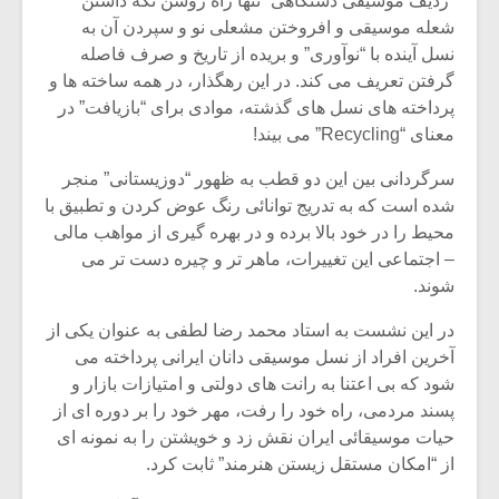
“ردیف موسیقی دستگاهی” تنها راه روشن نگه داشتن
شعله موسیقی و افروختن مشعلی نو و سپردن آن به
نسل آینده با “نوآوری” و بریده از تاریخ و صرف فاصله
گرفتن تعریف می کند. در این رهگذار، در همه ساخته ها و
پرداخته های نسل های گذشته، موادی برای “بازیافت” در
معنای “Recycling” می بیند!
سرگردانی بین این دو قطب به ظهور “دوزیستانی” منجر
شده است که به تدریج توانائی رنگ عوض کردن و تطبیق با
محیط را در خود بالا برده و در بهره گیری از مواهب مالی
– اجتماعی این تغییرات، ماهر تر و چیره دست تر می
شوند.
در این نشست به استاد محمد رضا لطفی به عنوان یکی از
آخرین افراد از نسل موسیقی دانان ایرانی پرداخته می
شود که بی اعتنا به رانت های دولتی و امتیازات بازار و
پسند مردمی، راه خود را رفت، مهر خود را بر دوره ای از
حیات موسیقائی ایران نقش زد و خویشتن را به نمونه ای
از “امکان مستقل زیستن هنرمند” ثابت کرد.