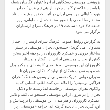
پژوهشی موسیقی دستگاهی ایران باعنوان “نگاهبان شعله
یا پاسدار خاکستر؟” با رویکرد بازبینی نیم قرن “بحران
هویت” اهالی موسیقی ایران در آئینه حضور و غیبت استاد
محمد رضا لطفی با حضور محمد جمال سماواتی، روز
جمعه ۲۸ خرداد ساعت ۱۹ در فرهنگ سرای ارسباران
برگزار می شود.
به گزارش روابط عمومی فرهنگ سرای ارسباران، جمال
سماواتی می گوید: «جستجوی بحران موسیقی بر بستر
ساختار درونی و عملکرد کارورزان در دو دهه اخیر سخن
گفتن از بحران موسیقی ایرانی، در گفتار و نوشتار
کارورزان این موسیقی، به عنصری کلیشه ای و مکرر بدل
شده و به تقریب همگان،از تولید کنندگان، مجریان تا
میکلوش روژا
موریس ژار
مدیران دولتی، در یک همسرائی اونیسون هماهنگ “بحران
فراگیر موسیقی” را اعلام می کنند. اغلب کسانی که به
واکاوی بحران موسیقی برخاسته اند؛ زمینه ها و دلایل
بحران را در بیرون از این موسیقی جستجو می کنند و تاثیر
عملکرد کارورزان و هنرمندان این موسیقی را بر پیدایش و
یادداشتی بر موسیقی
دوره آموزش
متن فیلم «متری
موسیقی بر
اوج گیری بحران نادیده گرفته اند. خرافه «موسیقی زیر