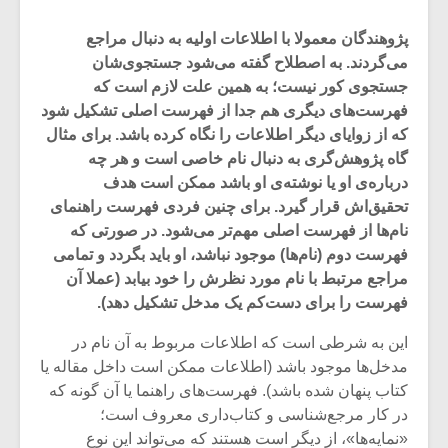
پژوهندگان معمولا با اطلاعات اولیه به دنبال مراجع
می‌گردند. به اصطلاح گفته می‌شود جستجوی‌شان
جستجوی کور نیست؛ به همین علت لازم است که
فهرست‌های دیگری هم جدا از فهرست اصلی تشکیل شود
که از زوایای دیگر اطلاعات را نگاه کرده باشد. برای مثال
گاه پژوهش‌گری به دنبال نام خاصی است و هر چه
درباره‌ی او یا نوشته‌ی او باشد ممکن است هدف
تحقیق‌اش قرار گیرد. برای چنین فردی فهرست راهنمای
نام‌ها از فهرست اصلی مهم‌تر می‌شود. در صورتی که
فهرست دوم (نام‌ها) موجود نباشد، او باید بگردد و تمامی
مراجع مرتبط با نام مورد نظرش را خود بیابد (عملا آن
فهرست را برای دست‌کم یک مدخل تشکیل دهد).
میکلوش روژا
موریس ژار
این به شرطی است که اطلاعات مربوط به آن نام در
مدخل‌ها موجود باشد (اطلاعات ممکن است داخل مقاله یا
کتاب پنهان شده باشد). فهرست‌های راهنما یا آن گونه که
یادداشتی بر موسیقی
دوره آموزش
در کار مرجع‌شناسی و کتاب‌داری معروف است؛
متن فیلم «متری
موسیقی بر
«نمایه‌ها»، از دیگر است هستند که می‌تواند این نوع