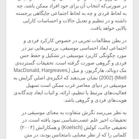
شیش و نیم»
موسیقی فی
در صورتی‌که انتخاب آن برای خود افراد ممکن باشد، چه
برگزار می 
به لحاظ فردی و چه به لحاظ اجتماعی جایگاهی برجسته
اگر نمی توانی
سکانسی به 
داشته و در تنظیم و تعدیل حالات و احساسات کارایی
مشهورترین باشی،
موسیقی فیلم 
بالایی خواهد یافت.
بدنام ترین باش
در بطن مطالعات تجربی در خصوص کارکرد فردی و
اجتماعی ابعاد احساسی موسیقی، بررسی‌هایی نیز در
مورد چگونگی کاربرد موسیقی در تشکیل و حفظ حس
فردی و گروهی صورت گرفته است. تحقیقات گسترده‌ی
مک دونالد، هارگریوز، و میل (MacDonald, Hargreaves,
Miell) (2002) نشان می‌دهند که انگیزه‌ی اصلیِ گرایش به
موسیقی در دنیای معاصر غرب ممکن است تسهیل
فعالیت‌های مرتبط با تنظیم، ارائه، و اثبات ابعاد چندگانه‌ی
هویت‌های فردی و گروهی باشد.
به نظر می‌رسد نگرش متفاوت به معنای موسیقی در
تحقیقات اخیر علم عصب‌شناسی نمود یافته است. در
تحقیقی جالب، کولش (Koelsch) و همکارانش (۲۰۰۴)
کلماتی را که از نظر معنایی نامتجانس بودند، در متن