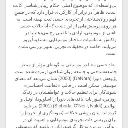
بی‌واسطه»، که موضوع اصلی احکام زیبایی‌شناسی کانت
است، ظاهراً در برابر آن کارکردی قرار دارد که در ضمنِ
فهم روان‌شناختی از تجربه‌ی حسی لذت نهفته است. به
هر روی، پرسش‌هایی از این دست که آیا حالات حسی
ناشی از موسیقی، ارادی یا تلقینی رخ می‌دهند یا در
واکنش به تناسبات ساختار موسیقایی مستقیماً بروز
می‌یابند، خاصه در تحقیقات تجربی، هنوز بررسی نشده‌
است.
ابعاد حسی معنا در موسیقی به گونه‌ای مؤثر از منظر
جامعه‌شناختی و جامعه-روان‌شناختی آزموده شده است.
پژوهش دنورا (DeNora) (2000) نشان می‌دهد که معنای
موسیقی ممکن است در قالب «فعالیت احساسی»
میکلوش روژا
موریس ژار
شنوندگان برای تنظیم حالات و عواطفشان در زندگی
روزمره تبلور یابد. یافته‌های دنورا را اسلوبودا، اونیل و
ایوالدی (Sloboda, O’Neill, Ivaldi) (2001) نیز تأیید
کرده‌اند. اینان روشی خلاقانه (نمونه‌گیری از تجربه) را
یادداشتی بر موسیقی
دوره آموزش
برای بررسی ذات تجربه‌ی موسیقایی و اهمیت آن در
متن فیلم «متری
موسیقی بر
زندگی روزمره به کار گرفتند. آنان دریافتند که موسیقی