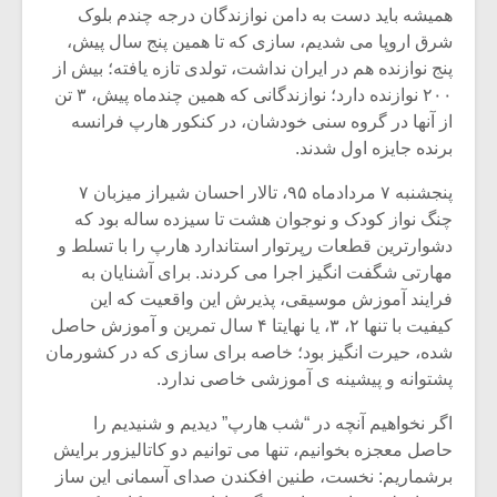
شیش و نیم»
موسیقی فی
همیشه باید دست به دامن نوازندگان درجه چندم بلوک
برگزار می 
شرق اروپا می شدیم، سازی که تا همین پنج سال پیش،
پنج نوازنده هم در ایران نداشت، تولدی تازه یافته؛ بیش از
اگر نمی توانی
سکانسی به 
مشهورترین باشی،
موسیقی فیلم 
۲۰۰ نوازنده دارد؛ نوازندگانی که همین چندماه پیش، ۳ تن
بدنام ترین باش
از آنها در گروه سنی خودشان، در کنکور هارپ فرانسه
برنده جایزه اول شدند.
پنجشنبه ۷ مردادماه ۹۵، تالار احسان شیراز میزبان ۷
چنگ نواز کودک و نوجوان هشت تا سیزده ساله بود که
دشوارترین قطعات رپرتوار استاندارد هارپ را با تسلط و
مهارتی شگفت انگیز اجرا می کردند. برای آشنایان به
فرایند آموزش موسیقی، پذیرش این واقعیت که این
کیفیت با تنها ۲، ۳، یا نهایتا ۴ سال تمرین و آموزش حاصل
شده، حیرت انگیز بود؛ خاصه برای سازی که در کشورمان
پشتوانه و پیشینه ی آموزشی خاصی ندارد.
اگر نخواهیم آنچه در “شب هارپ” دیدیم و شنیدیم را
حاصل معجزه بخوانیم، تنها می توانیم دو کاتالیزور برایش
برشماریم: نخست، طنین افکندن صدای آسمانی این ساز