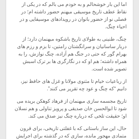
اما این بار خوشحالم و به خودم می بالم که در یکی از
نقاط عطف تاریخ موسیقی میهنم حضور داشته ام؛ در
فصلی نو از حضور بانوان در رویدادهای موسیقایی و در
احیاء چنگ.
چنگ، طنینی به طولای تاریخ باشکوه میهنمان دارد؛ از
دربار ساسانیان و سرانگشتان رامتین، تا بزم و رزم های
بهرام گور که حتی در جنگ هم آزاده، چنگ نوازش، را به
همراه داشته؛ هم او که در نگارگری ها بر ترک اسبش
تصویر شده است.
از رباعیات خیام تا مثنوی مولانا و غزل های حافظ نیز،
دانیم “که چنگ و عود چه تقریر می کنند”.
میکلوش روژا
موریس ژار
تاریخ مجسمه سازی میهنمان از فرهاد کوهکن بریده می
شود تا ابوالحسن خان صدیقی و پرویز تناولی و هم نسلان
او؛ حقیقت تلخی که درباره چنگ نیز صدق می کند.
یادداشتی بر موسیقی
دوره آموزش
حال، این ساز باستانی که با غفلتی تاریخی، برای قرون
متن فیلم «متری
موسیقی بر
متمادی مهجور مانده، سازی که در گذشته برای اجرایش