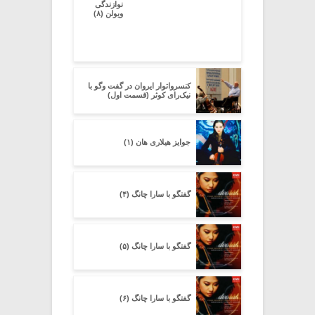
نوازندگی
ویولن (۸)
کنسرواتوار ایروان در گفت وگو با
نیک‌رای کوثر (قسمت اول)
جوایز هیلاری هان (۱)
گفتگو با سارا چانگ (۴)
گفتگو با سارا چانگ (۵)
گفتگو با سارا چانگ (۶)