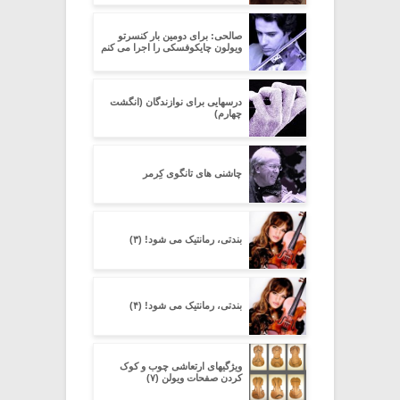
صالحی: برای دومین بار کنسرتو
ویولون چایکوفسکی را اجرا می کنم
درسهایی برای نوازندگان (انگشت
چهارم)
چاشنی های تانگوی کِرِمر
بندتی، رمانتیک می شود! (۳)
بندتی، رمانتیک می شود! (۴)
ویژگیهای ارتعاشی چوب و کوک
کردن صفحات ویولن (۷)