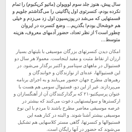
سال پیش، هنوز جلد سوم لوویولن (ماتیو کریکبوم) را تمام
نکرده بودم، کنسرتوی اول پاگانینی را می‌گذاشتم جلویم و
قسمتهایی که می‌شد در پوزیسیون اول زد می‌زدم و خیلی
هم خوشحال بودم! بگذریم… وضع کنسرت در ایروان
چطور است؟ از نظر تعداد، حضور آدمهای معروف، هزینه
متوسط…
امکان دیدن کنسرتهای بزرگان موسیقی با بلیتهای بسیار
ارزان از نقاط مثبت و مفید اینجاست. معمولا هر سال دو
فستیوال در ماههای سپتامبر و اکتبر برگذار می‌شود. در
این فستیوالها، عده‌ای از نوازندگان و خوانندگان و
رهبرهای مطرح جهان حضور می‌یابند و به اجرای برنامه
می‌پردازند. غیر از این دو، فستیوال سومی هم هست با
میکلوش روژا
موریس ژار
عنوان پرسپکتیو-۲۱ که برگذارکنندگان آن از آهنگسازان و
ارکسترها و سولیستهایی دعوت می‌کنند که بیشتر در
عرصه موسیقی معاصر مطرح باشند تا مردم با این نوع
موسیقی بیشتر آشنا شوند. و البته در کنار همه این
یادداشتی بر موسیقی
دوره آموزش
فستیوالها و کنسرتها، گاهی مستر کلاسهایی هم تشکیل
متن فیلم «متری
موسیقی بر
می‌شوند که حضور در آنها رایگان است.