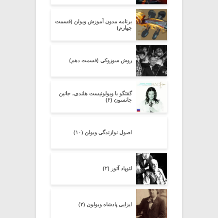
برنامه مدون آموزش ویولن (قسمت
چهارم)
روش سوزوکی (قسمت دهم)
گفتگو با ویولونیست هلندی، جانین
جانسون (۲)
اصول نوازندگی ویولن (۱۰)
لئوپاد آئور (۲)
ایزایی پادشاه ویولون (۲)