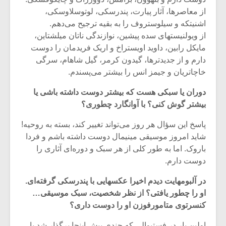
از معاصرها، آثار پیارت، پندرسکی، لوتوسلاوسکی،
اشنیتکه و سیلوستروف را به بقیه ترجیح می‌دهم.
از ویولنیستهای سده پیشین، نوازندگی ناتان میلشتاین،
مایکل رابین، داوید اویستراخ و اریک فریدمان را دوست
دارم و از جدیدترها، گیدون کرمر، گیل شاهام، سرگی
خاچاتریان و جیمز انس را بیشتر می‌پسندم.
دوران یا سبکی هست که بیشتر دوست داشته باشی یا
بیشتر گوش کنی؟ با آوانگارد چطوری؟
پاسخ این سؤال هر روز می‌تواند تغییر کند، بسته به روحیه!
شاید امروز موسیقی مینیمال دوست داشته باشم و فردا
باروک. اما به طور کلی از هر سبک و دوره‌ای آثاری را
دوست دارم.
در آلبومهایت دیدم اخیرا عکسهایی با پندرسکی گرفته‌ای.
او را چطور یافتی؟ از نظر شخصیت، سبک موسیقی…
کنسرتوی متامورفوزن او را دوست داری؟
اولین بار در فستیوالی که چندی پیش اینجا برگذار شد با