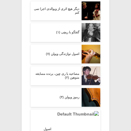
دیگر هیچ اثرى از ویوالدى اجرا نمى
کنم
گفتگو با ریچی (۱)
اصول نوازندگی ویولن (۷)
مصاحبه با ری چین، برنده مسابقه
منوهین (۲)
رموز ویولن (۴)
اصول