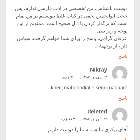
دوست ناشناس، من تخصصی در ادب فارسی ندارم، پس
حجت ابوالحسن نجفی در کتاب غلط ننویسیم بر من تمام
است که برگذار کردن با ذال صحیح است. ممنونم از این
توجه و ریز بینی.
عرفان گرامی، پاسخ را برای شما خواهم گرفت. سپاس
دارم از توجهتان.
پاسخ
Nikray
۲۳ شهریور ۱۳۸۷ در ۹:۰۱ ق٫ظ
kheir, mahdoodiat e senni nadaare.
پاسخ
deleted
۲۹ شهریور ۱۳۸۷ در ۱۱:۳۱ ق٫ظ
آقای نیکری ما همه شما را دوست داریم.
پاسخ