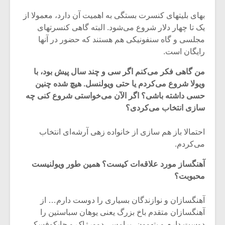
شیش و نیم»
موسیقی فی
برگزار می 
بهای بلیتهای کنسرت بستگی به اهمیت آن دارد، معمولا از
یک تا چهار دلار شروع می‌شود. البته گاهی کنسرتهای
اگر نمی توانی
سکانسی به 
مجلسی و گاه سنفونیکی هم هستند که حضور در آنها
مشهورترین باشی،
موسیقی فیلم 
رایگان است.
بدنام ترین باش
من گاهی فکر می‌کنم اگر سی و چند سال پیش بود، با
ویولا شروع می‌کردم یا حتی ویولنسل. هیچ شده چنین
حسی داشته باشی؟ اگر الآن می‌خواستی شروع کنی چه
سازی انتخاب می‌کردی؟
احتمالا باز هم سازی از خانواده زهی آرشه‌ای انتخاب
می‌کردم.
آهنگساز مورد علاقه‌ات کیست؟ همین طور ویولنیست
محبوبت؟
آهنگسازان و نوازندگان بسیاری را دوست دارم… از
آهنگسازان متقدم باخ بزرگ یعنی یوهان سباستین را
دوست دارم و بتهوون، برامس، دوورژاک و چایکوفسکی.