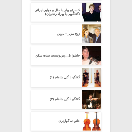
کنسرتو ویلن با حال و هوایی ایرانی
(گفتگویی با بهزاد رنجبران)
زوج موتر – پروین
جاشوا بل، ویولونیست سنت شکن
گفتگو با گیل شاهام (۱)
گفتگو با گیل شاهام (۳)
خانواده گوارنری