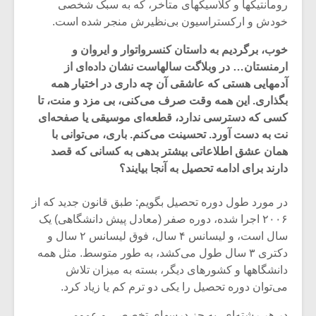
رومانتیکها و کلاسیکهای متاخر، که به سبک شخصی
خودش و ارکستراسیون بی‌نظیرش منجر شده است.
خوب، برگردیم به داستان کنسرواتوار و ایروان و
ارمنستان… در وبلاگت سالهاست نشان داده‌ای از
آدمهایی هستی که عاشقی آن چه داری در اختیار همه
بگذاری. این همه وقت صرف می‌کنی، بی مزد و منت، تا
کسی که دسترسی ندارد، قطعه‌ای موسیقی یا صفحه‌ای
نت به دست آورد. تحسینت می‌کنم. باری، می‌توانی با
همان عشق اطلاعاتی بیشتر بدهی به کسانی که قصد
دارند برای ادامه تحصیل به آنجا بیایند؟
در مورد طول دوره تحصیل بگویم: طبق قانون جدید که از
۲۰۰۶ اجرا شده، دوره صفر (معادل پیش دانشگاهی) یک
سال است، و لیسانس ۴ سال، فوق لیسانس ۲ سال و
دکتری ۳ سال طول می‌کشد، به طور متوسط. مثل همه
دانشگاهها و کشورهای دیگر، بسته به میزان تلاش
می‌توان دوره تحصیل را یکی دو ترم کم یا زیاد کرد.
در هر رشته‌ای، به جز درسهای تخصصی و عمومی،