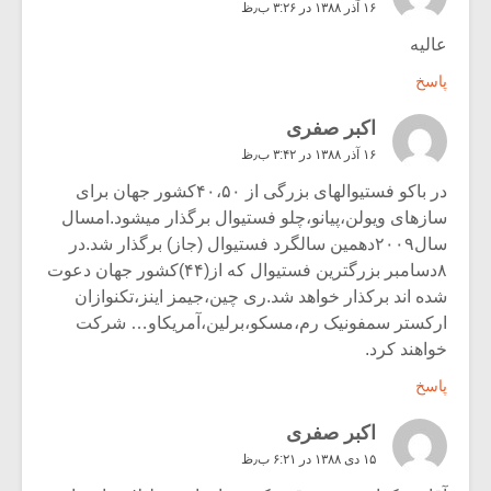
۱۶ آذر ۱۳۸۸ در ۳:۲۶ ب٫ظ
عالیه
پاسخ
اکبر صفری
۱۶ آذر ۱۳۸۸ در ۳:۴۲ ب٫ظ
در باکو فستیوالهای بزرگی از ۴۰،۵۰کشور جهان برای
سازهای ویولن،پیانو،چلو فستیوال برگذار میشود.امسال
سال۲۰۰۹دهمین سالگرد فستیوال (جاز) برگذار شد.در
۸دسامبر بزرگترین فستیوال که از(۴۴)کشور جهان دعوت
شده اند برکذار خواهد شد.ری چین،جیمز اینز،تکنوازان
ارکستر سمفونیک رم،مسکو،برلین،آمریکاو… شرکت
خواهند کرد.
پاسخ
اکبر صفری
۱۵ دی ۱۳۸۸ در ۶:۲۱ ب٫ظ