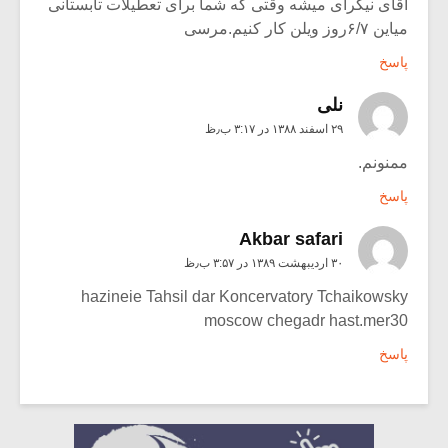
آقای نیکرای میشه وقتی که شما برای تعطیلات تابستانی
میاین ۶/۷روز ویلن کار کنیم.مرسی
پاسخ
نلی
۲۹ اسفند ۱۳۸۸ در ۳:۱۷ ب٫ظ
ممنونم.
پاسخ
Akbar safari
۳۰ اردیبهشت ۱۳۸۹ در ۳:۵۷ ب٫ظ
hazineie Tahsil dar Koncervatory Tchaikowsky
moscow chegadr hast.mer30
پاسخ