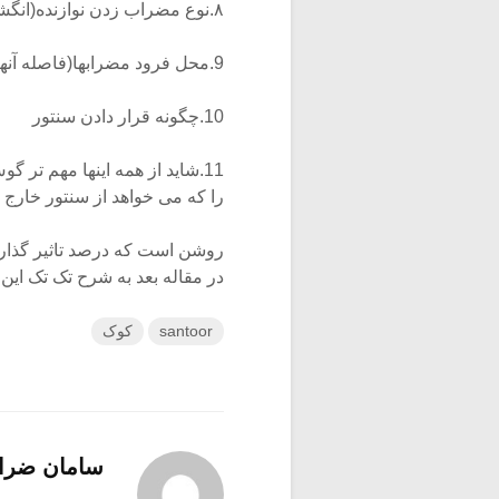
۸.نوع مضراب زدن نوازنده(انگشت،مچ،ساعد)
9.محل فرود مضرابها(فاصله آنها تا خرک)
10.چگونه قرار دادن سنتور
11.شاید از همه اینها مهم تر 
را که می خواهد از سنتور خارج 
روشن است که درصد تاثیر گذاری ه
در مقاله بعد به شرح تک تک این
santoor
کوک
سامان ضرا