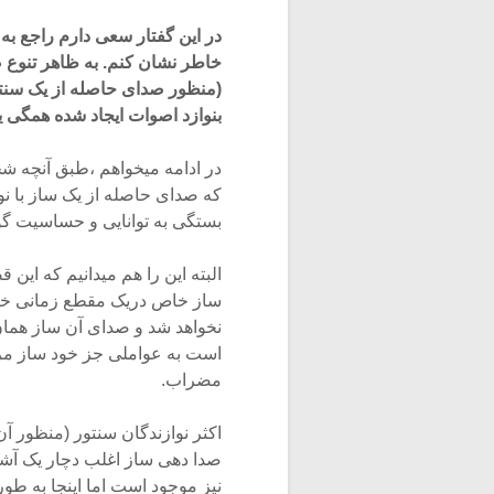
در این گفتار سعی دارم راجع به ت
خاطر نشان کنم. به ظاهر تنوع ص
(منظور صدای حاصله از یک سنتور ا
بنوازد اصوات ایجاد شده همگی ی
در ادامه میخواهم ،طبق آنچه شخصا
که صدای حاصله از یک ساز با نو
بستگی به توانایی و حساسیت گ
البته این را هم میدانیم که این
ساز خاص دریک مقطع زمانی خاص م
نخواهد شد و صدای آن ساز هما
است به عواملی جز خود ساز مرب
مضراب.
اکثر نوازندگان سنتور (منظور آن
صدا دهی ساز اغلب دچار یک آشفت
نیز موجود است اما اینجا به طو