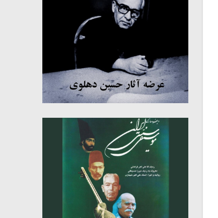
میکلوش روژا
موریس ژار