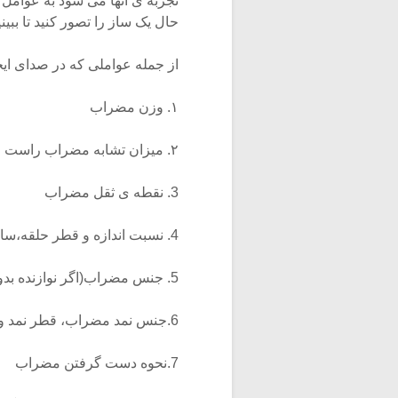
تجربه ی آنها می شود به عوامل
حال یک ساز را تصور کنید تا ببی
از جمله عواملی که در صدای ایجا
۱. وزن مضراب
۲. میزان تشابه مضراب راست و مضراب چپ از لحاظ وزن ، اندازه ، قطر ، جنس.
3. نقطه ی ثقل مضراب
4. نسبت اندازه و قطر حلقه،ساقه و سر مضراب
5. جنس مضراب(اگر نوازنده بدون نمد می نوازد)
6.جنس نمد مضراب، قطر نمد و طریقه چسباندن آن
7.نحوه دست گرفتن مضراب