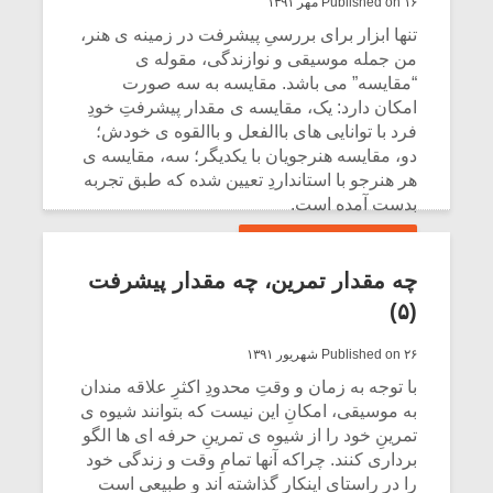
Published on ۱۶ مهر ۱۳۹۱
تنها ابزار براى بررسىِ پیشرفت در زمینه ى هنر،
من جمله موسیقى و نوازندگى، مقوله ى
“مقایسه” مى باشد. مقایسه به سه صورت
امکان دارد: یک، مقایسه ى مقدار پیشرفتِ خودِ
فرد با توانایى هاى باالفعل و باالقوه ى خودش؛
دو، مقایسه هنرجویان با یکدیگر؛ سه، مقایسه ى
هر هنرجو با استانداردِ تعیین شده که طبق تجربه
بدست آمده است.
CONTINUE READING
چه مقدار تمرین، چه مقدار پیشرفت
(۵)
Published on ۲۶ شهریور ۱۳۹۱
با توجه به زمان و وقتِ محدودِ اکثرِ علاقه مندان
به موسیقى، امکانِ این نیست که بتوانند شیوه ى
تمرینِ خود را از شیوه ى تمرینِ حرفه ای ها الگو
بردارى کنند. چراکه آنها تمامِ وقت و زندگى خود
را در راستاى اینکار گذاشته اند و طبیعى است