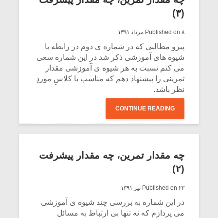
ساده و متوسطه (بنا بر سطح خودشان) انجام
(۳)
مى دهند و یا آهنگ هاى ساده اى را فقط جهت
گرم کردن دست ها اجرا مى کنند.
Published on ۸ مرداد ۱۳۹۱
پیرو مطالبى که در شماره ى دوم در رابطه با
CONTINUE READING
شیوه هاى آموزشى ذکر شد در این شماره سعى
مى کنم نسبت به هر شیوه ى آموزشى مقدار
تمرینى را پیشنهاد دهم که مناسب با کلاسِ موردِ
نظر باشد.
CONTINUE READING
چه مقدار تمرین، چه مقدار پیشرفت
(۲)
Published on ۲۳ تیر ۱۳۹۱
در این شماره به بررسى چند شیوه ى آموزشى
مى پردازم که نه تنها بى ارتباط به مسائل