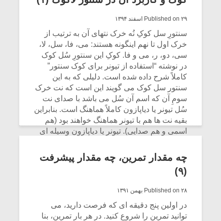
Published on ۲۹ اسفند ۱۳۹۴
سنتورِ سل کوکِ نُه خرک نتهاى آن به ترتیب از
خرک اول تا نهم اینگونه هستند: مى، فا، سل، لا،
سى، دو، ر، مى و فا. کوکِ این سنتورِ سُل کوک
در نوشته “
استفاده از تیونر برای کوک سنتور
”
کاملاً شرح داده شده است. دلیلی که به این
سنتور سل کوک مى گویند این است که نت خرک
سومِ آن که اسم آن سُل مى باشد با صداى نت
سُل تیونر یا دیاپازون کاملاً هماهنگ است. بنابراین
بقیه نت ها هم با تیونر هماهنگ خواهند بود (هم
اسمى و هم صدایى). تیونر یا دیاپازون وسیله اى
است که صداى درست و دقیق هر نت را طبق
استاندارد و قواعد بین المللى مشخص مى کند.
میکلوش روژا
موریس ژار
چه مقدار تمرین، چه مقدار پیشرفت
(۹)
CONTINUE READING
Published on ۲۸ بهمن ۱۳۹۱
یادداشتی بر موسیقی
دوره آموزش
در اولین پنج دقیقه اى که فرصت دارید، مى
متن فیلم «متری
موسیقی بر
توانید تمرین را شروع کنید. در هر بار تمرین، بنا