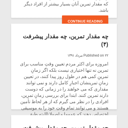
که مقدار تمرین آنان بسیار بیشتر از افراد دیگر
باشد.
CONTINUE READING
چه مقدار تمرین، چه مقدار پیشرفت
(۴)
Published on ۲۲ مرداد ۱۳۹۱
امروزه براى اکثر مردم تعیین وقتِ مناسب براى
تمرین نه تنها اختیارى نیست بلکه اگر زمانِ
تمرینِ کمى هم در طول روز پیدا کنند، در تعیین
زمانِ تمرینشان اجبارِ کامل دارند و نمى توانند
مقدارى که مى خواهند را در زمانى که دوست
دارند تمرین کنند. ابتدا براى بررسى زمانِ تمرین،
افرادى را در نظر مى گیرم که از هر لحاظ تأمین
هستند و مى توانند تمام وقتِ خود را به موسیقى
اختصاص دهند که عموما و اصولا (البته طبق
مطالعات و تحقیقاتِ نگارنده) تمرینهاى آنها بدین
صورت است که صبح ها تمرین هایى را در سطح
چه مقدار تمرین، چه مقدار پیشرفت