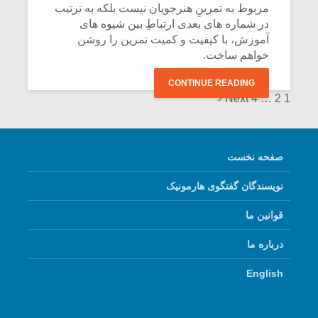
مربوط به تمرینِ هنرجویان نیست بلکه به ترتیب
در شماره هاى بعدى ارتباطِ بین شیوه هاى
آموزش، با کیفیت و کمیت تمرین را روشن
خواهم ساخت.
CONTINUE READING
Posts
Next
4
…
2
1
navigation
صفحه نخست
نویسندگان گفتگوی هارمونیک
قوانین ما
درباره ما
English