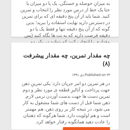
شیش و نیم»
موسیقی فی
به میزانِ حوصله و خستگى، یک یا دو میزان یا
برگزار می 
حتا یک خط از درسِ مورد نظر را انتخاب و تمرین
کنید. شما باید از آن پنج دقیقه اى که براى تمرین
اگر نمی توانی
سکانسی به 
در دسترس دارید نهایت استفاده را ببرید؛ بدین
مشهورترین باشی،
موسیقی فیلم 
گونه که از آن پنج دقیقه تنها و فقط یک یا دو
بدنام ترین باش
دقیقه فرصت دارید که به نت ها نگاه کنید (پس
مقدارى را انتخاب کنید که بتوانید در یکى دو
دقیقه آن قسمت را بنوازید) در دو سه دقیقه ى
باقیمانده، همان مقدارى که از روى نت نگاه
چه مقدار تمرین، چه مقدار پیشرفت
کردید را از حفظ تکرار کنید تا خوب به آن تکه از
(۸)
قطعه مسلط شوید.
Published on ۲۳ دی ۱۳۹۱
CONTINUE READING
در هر تمرین دو امر جریان دارد: یکى تمرینِ ذهن
جهت پرداخت و آنالیزِ قطعه ى مورد نظر و دوم
تمرین دست ها جهت بدست آوردن نرمى لازم.
ذهن شما قبل از دست هاى شما مشغول به کار
مى شود، در نتیجه کار بر روى ذهن، هم مهمتر
است و هم اولویت دارد. شما هرگونه که ذهنتان
را عادت دهید همانگونه رفتار خواهد کرد.