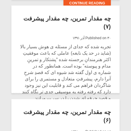
CONTINUE READING
چه مقدار تمرین، چه مقدار پیشرفت
(۷)
Published on ۳۰ آذر ۱۳۹۱
تجربه شده که جدای از مسئله ی هوش بسیار بالا
(شاید در حد یک نابغه) عاملی که باعث موفقیتِ
اکثر هنرمندانِ برجسته شده “پشتکار و تمرینِ
مدام و پیوسته” بوده است. همانطور که در
شماره ى اول گفته شد شیوه اى که قصدِ شرحِ
آنرا دارم، پیشرفتِ متعادل و مستمرى را براى
شاگردان فراهم مى کند و قابلیت این نیز وجود
دارد که رفته رفته به موسیقى جدى تر نگاه کنند
و قصدِ حرفه اى شدن را در سر بپرورانند.
CONTINUE READING
چه مقدار تمرین، چه مقدار پیشرفت
(۶)