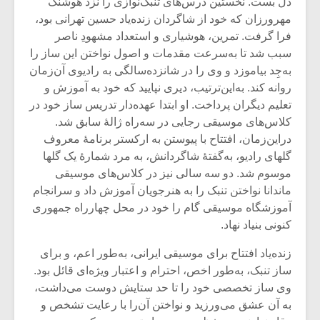
دل بست. نخستین درس‌های تنبک‌نوازی را نزد هوشنگ
مهرورزان که خود از شاگردان زنده‌یاد حسین تهرانی بود،
فرا گرفت. تمرین، هوشیاری و استعداد مشهودِ ناصر
سبب شد تا به‌سرعت مقدمات و اصول نواختن این ساز را
به‌جِد بیاموزد و وی را در شانزده‌سالگی به رادیوی آن‌زمان
روانه کند. به‌این‌ترتیب، دیری نپایید که خود به آموزش و
تعلیم دیگران پرداخت. او ابتدا عهده‌دار تدریس ساز خود در
کلاس‌های موسیقی رجایی در سه‌راه ژالۀ سابق شد.
دراین‌زمان، افتتاح با پیوستن به ارکستر برنامۀ معروف
گلهای رادیو، به‌گفتۀ شاگردانش، به مرد شمارۀ یک گلها
موسوم شد. دو سه سالی نیز در کلاس‌های موسیقی
ماندانا نواختن تنبک را به هنرجویان آموزش داد و سرانجام
آموزشگاه موسیقی گام را خود در محل چهارراه جمهوری
کنونی بنیاد نهاد.
زنده‌یاد افتتاح برای موسیقی ایرانی،‌ به‌طور اعم، و برای
ساز تنبک، به‌طور اخص، احترام و اعتبار ویژه‌ای قائل بود.
وی ساز تخصصی خود را تا حد ستایش دوست می‌داشت،
به آن عشق می‌ورزید و نواختن آن‌را با رعایت تشخص و