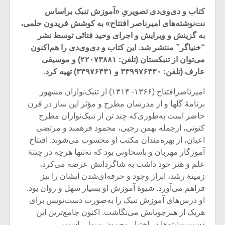
کتاب و دی‌وی‌دی‌ تصویریِ «آموزش تنبک براساس
نت‌نوشته‌های امیرناصر افتتاح» به کوشش فریدون حلمی،
به گزینش و ویرایش و اجرای وحید فتائی توسط نشر
“خنیاگر” منتشر شد. این کتاب و دی‌وی‌دی را هم‌اکنون
می‌توان از تنبکستان (تلفن: ۲۲۰۷۳۸۸۱) و موسیقی
عارف (تلفن: ۳۳۹۹۷۶۴۳۰ و ۳۳۹۷۶۴۳۱) تهیه کرد.
امیرناصرافتتاح (۱۳۶۶- ۱۳۱۴) از تنبک‌نوازان مشهور
برنامۀ گلها و از مدرسان مطرح و مؤثر این ساز در قرن
حاضر است به‌طوری‌که چند تن از تنبک‌نوازان مطرح
کنونی، ازجمله بهمن رجبی، محمود فرهمند و مرتضی
اعیان، از بهره‌مندان مکتب او محسوب می‌شوند. افتتاح
آموزگار مهربان و باسخاوتی بود که نه‌تنها هرچه در چنتۀ
میکلوش روژا
موریس ژار
علم و هنر خود داشت به شاگردانش عرضه می‌کرد،
زمینۀ رشد، ابراز وجود و حرفه‌ای‌شدن ایشان را نیز
فراهم می‌آورد. شیوۀ آموزش او بسیار سهل و روان بود.
او درس‌های آموزش تنبک را به‌صورت دست‌نویس برای
یادداشتی بر موسیقی
دوره آموزش
هریک از هنرجویانش می‌نگاشت. اکنون جامع‌ترین این
متن فیلم «متری
موسیقی بر
دست‌نوشته‌ها در اختیار محمود رسولی است.