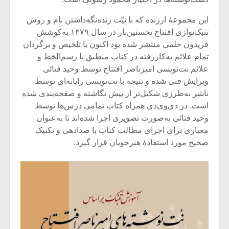
شیش و نیم»
موسیقی فی
برگزار می 
این مجموعۀ ارزنده که با نیّت زنده‌نگه‌داشتن نام و روش
اگر نمی توانی
سکانسی به 
تنبک‌نوازی افتتاح نخستین‌بار در سال ۱۳۷۹ به‌‌کوشش
مشهورترین باشی،
موسیقی فیلم 
فریدون حلمی منتشر شده بود اکنون با تلخیص و برگردان
بدنام ترین باش
تمام علائم به‌کاررفته در کتاب منطبق با رسم‌الخط و
علائم نت‌نویسی امیرناصر افتتاح توسط وحید فتائی
ویرایش فنی شده و نتیجه با نت‌نویسی رایانه‌ای توسط
ناشر به‌طرزی شکیل‌تر از پیش نگاشته و صفحه‌بندی شده
است. در دی‌وی‌دی همراه کتاب تمامی درس‌ها توسط
وحید فتائی به‌صورت تصویری اجرا شده‌اند تا به‌عنوان
معیاری برای اجرای مطالب کتاب با صدادهی و تکنیک
صحیح مورد استفادۀ هنرجویان قرار گیرد.