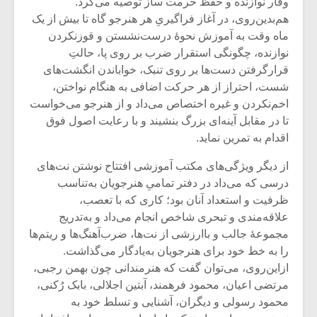
وقار نوازنده و حفظ حرمت ساز توصیه می‌کرد.
هم‌بدین‌روی، در آغاز فراگیریِ هر هنرجو گاه تا بیش از یک
ماه وقت به آموزش نحوۀ درست‌نشستن و قوزنکردن
نوازنده، چگونگی استقرار ضرب بر روی پا، حالتِ
قرارگرفتن دست‌ها بر روی تنبک، خواباندن انگشت‌های
شست، احتراز از هر حرکت اضافی به هنگام نواختن،
اخم‌نکردن و غیره اختصاص می‌داد و از هنرجو می‌خواست
تا در مقابل آینه‌ای بزرگ بنشیند و با رعایت اصول فوق
اقدام به تمرین نماید.
از دیگر ویژگی‌های مکتب آموزشی افتتاح نوشتن نت‌های
درسی که می‌داد در دفتر تمامیِ هنرجویان به‌تناسب
ظرفیت و استعداد آنان بود؛ کاری که با تعصب،
علاقه‌مندی و تبحری شاخص انجام می‌داد و به‌تدریج
مجموعۀ جالب و باارزشی از نت‌ها، ضرب‌آهنگ‌ها و ریتم‌ها
را به خط خود برای هنرجویان به‌یادگار می‌گذاشت.
ازاین‌روی، می‌توان گفت که هنرمندانی چون بهمن رجبی،
مرتضی اعیان، محمود فرهمند، آبتین اجلالی، بابک رُکنی،
محمود رسولی و دیگران، آشنایی و تسلط خود به