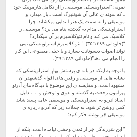
شیش و نیم»
موسیقی فی
نمونه: “استراوینسکی موسیقی را از تکامل هارمونیک خود
برگزار می 
ـ که نمونه ی عالی آن شوئنبرگ است ـ باز میدارد و
اگر نمی توانی
سکانسی به 
موسیقی را به سمت یک هنر ابتدایی میکشاند. چرا
مشهورترین باشی،
موسیقی فیلم 
استراوینسکی مدام به گذشته پناه می برد؟ موسیقی را
بدنام ترین باش
کلاسیک می کند و نام نئوکلاسیزم بر آن میگذارد؟
“(جاودانی ۳۵:۱۳۸۹). ” نئو کلاسیزم استراوینسکی نمی
تواند اصوات دیسونانت بسازد و یا خیلی مصنوعی این کار
را انجام می دهد”(جاودانی ۳۹:۱۳۸۹).
با توجه به اینکه در باله ی پرستش بهارِ استراوینسکی که
نشانه هایی از موسیقی و رقص های اقوام گذشتهدر آن
مشهود است، و مقایسه ی این موضوع با دیدگاه های آدرنو
پیرامون رجعت به گذشته و بدوی و توحش و … ، دلیل
انتقاد آدرنو به استراوینسکی و موسیقی عامه پسند شاید
کمی روشن تر شود. به جملات زیر که آدرنو درباره ی
موسیقی جَز نوشته فکر کنید:
” این سَرزندگی جَز از تمدن وحشی نیامده است، بلکه از
انسانِ وحشیِ اهلی شده ای که پایبند به بردگی شده است