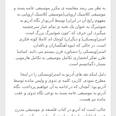
به نظر می رسد مقایسه ی مکرر موسیقی عامه پسند و
موسیقی کلاسیک اروپایی(موسیقی کلاسیک اروپایی به
مفهوم رایج آن در ایران) توسط آدرنو،از نگاه آدرنو به
شوئنبرگ به عنوان یک نخبه ی تمام عیار سرچشمه
میگیرد. این حرف که “چون شوئنبرگ بزرگ است
استراوینسکی( و دیگران) کوچک اند کاملا کوته فکری
است. در حالی که انبوه آهنگسازان و ناقدان،
استراوینسکی را دستاورد قرن بیستم می دانند. اساسا
طرز تفکر انحصاری تکامل موسیقی به تکامل هارمونی
بسیار دگماتیسم است.
دلیل اینکه نقد های آدرنو به استراوینسکی را در اینجا
میکلوش روژا
مطرح نمودم، کاربرد کلمه ی بَدوی و واپس مانده توسط
موریس ژار
آدرنو بود؛ آنچنان که در ادامه به آن خواهیم پرداخت، نگاه
آدرنو به موسیقی عامه پسند به نوعی نگاه بَدوی و عقب
مانده نیز هست.
یادداشتی بر موسیقی
دوره آموزش
جالب است که آدرنو در کتاب فلسفه ی موسیقی مدرن
متن فیلم «متری
موسیقی بر
همین انتقادات را به استراوینسکی وارد می کند، برای