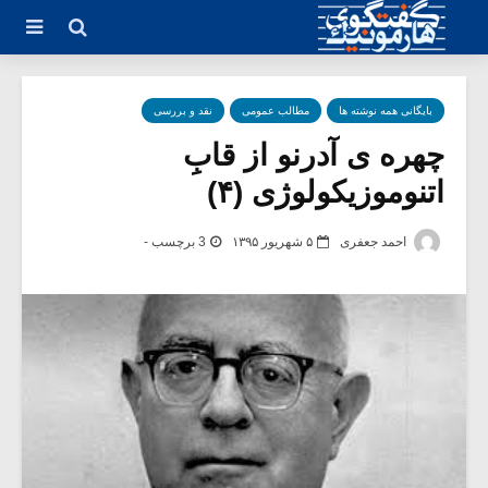
بایگانی همه نوشته ها
مطالب عمومی
نقد و بررسی
چهره ی آدرنو از قابِ
اتنوموزیکولوژی (۴)
احمد جعفری
۵ شهریور ۱۳۹۵
3 برچسب -