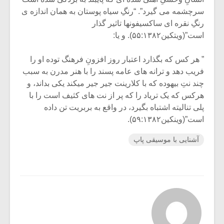
سرچشمه می گیرد”. “رنگِ سیاه پوستان به همان اندازه ی
رنگِ نقره ای ساکسیفونها تاثیر گذار
است”(ویتکین۵۵:۱۳۸۲). و یا:
” هر کس که بگذارد اعتبار روز افزونِ فرهنگ توده او را
فریب دهد و ترانه های عامه پسند را با هنر مدرن به سبب
چند نتِ بیهوده که با کلارینت جیر جیر میکند یکی بداند، و
هرکس که یک تریاد را که پر از نت های کثیف است را با
پلی تنالیته اشتباه بگیرد، در واقع به بربریت تن داده
است”(وینکین۵۹:۱۳۸۲).
آشنایی با موسیقی پاپ