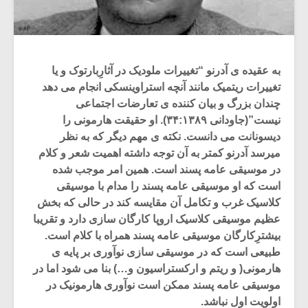
به عقیده ی آدرنو “تغییرات ملودیک در آثارِبارتوک و یا
تغییرات ریتمیک مانند آنچه استراوینسکی انجام می دهد
چندان بزرگ و بیان کننده ی تعارضات اجتماعی
نیست”(جاودانی ۳۴:۱۳۸۹). او حقیقت هارمونی را
دیسونانت می دانست. نکته ی مهم دیگر که به نظر
میرسد آدرنو کمتر به آن توجه داشته اهمیت شعر و کلام
در موسیقی عامه پسند است. همین امر موجب شده
است که او موسیقی عامه پسند را مدام با موسیقی
کلاسیک غرب و تکامل آن مقایسه کند در حالی که بخش
عظیم موسیقی کلاسیک اروپا کارگان سازی دارد و تقریبا
بیشترِکارگان موسیقی عامه پسند همراه با کلام است.
طبیعی است که در موسیقی سازی نوآوری بر پایه ی
هارمونی( و ریتم و ارکستراسیون و…) بنا می شود اما در
موسیقی عامه پسند ممکن است نوآوری هارمونیک در
اولویت اول نباشد.