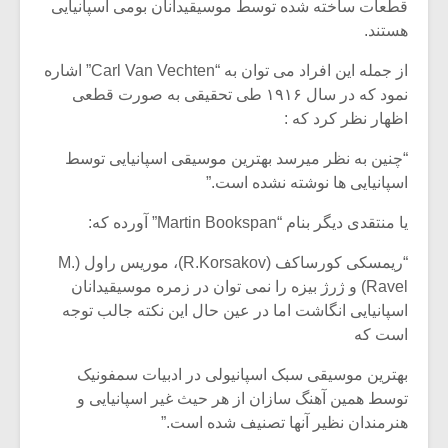
شیش و نیم»
موسیقی فی
قطعات ساخته شده توسط موسیقیدانان بومی اسپانیایی
برگزار می 
هستند.
اگر نمی توانی
سکانسی به 
از جمله این افراد می توان به “Carl Van Vechten” اشاره
مشهورترین باشی،
موسیقی فیلم 
نمود که در سال ۱۹۱۶ طی تحقیقی به صورت قطعی
بدنام ترین باش
اظهار نظر کرد که :
“چنین به نظر میرسد بهترین موسیقی اسپانیایی توسط
اسپانیایی ها نوشته نشده است.”
یا منتقدی دیگر بنام “Martin Bookspan” آورده که:
“ریمسکی کورساکف (R.Korsakov)، موریس راول (M.
Ravel) و ژرژ بیزه را نمی توان در زمره موسیقیدانان
اسپانیایی انگاشت اما در عین حال این نکته جالب توجه
است که
بهترین موسیقی سبک اسپانیولی در ادبیات سمفونیک
توسط همین آهنگ سازان از هر حیث غیر اسپانیایی و
هنرمندان نظیر آنها تصنیف شده است.”