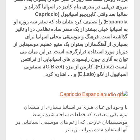
نیروی دریایی در بندری بنام کادیز در اسپانیا گذراند و
سالها بعد وقتی کاپریچیو اسپانیول (Capriccio
Espanola) را تصنیف کرد نشان داد که سفر سه روزه او
به اسپانیا خیلی بیشتر از یک سفر ساده نظامی در او تاثیر
گذاشته است. فرهنگ و موسیقی محلی اسپانیا برای
بسیاری از آهنگسازان بعنوان یک منبع عظیم موسیقایی از
دیرباز مورد استفاده قرارگرفته است. در این میان می
توان به آثاری چون راپسودی های اسپانیایی از فرانتس
لیست (F.Listz)، کارمن از بیزه (G.Bizet)، سمفونی
اسپانیول از لالو (E.Lalo) و … اشاره کرد.
Capriccio Espanola
میکلوش روژا
موریس ژار
با وجود این غنای هنری در اسپانیا بسیاری از منتقدان
موسیقی معتقدند که قطعات ساخته شده توسط
موسیقیدانان خارجی که از تم های موسیقی اسپانیایی در
یادداشتی بر موسیقی
دوره آموزش
آنها استفاده شده بمراتب زیبا تر
متن فیلم «متری
موسیقی بر