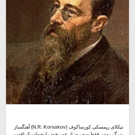
نیکلای ریمسکی کورساکوف (N.R. Korsakov) آهنگساز
بزرگ روس فقط سه روز از عمر خود را بعنوان یک افسر