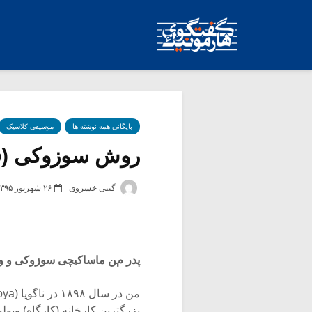
بایگانی همه نوشته ها
موسیقی کلاسیک
روش سوزوکی (ق
گیتی خسروی
۲۶ شهریور ۱۳۹۵
پدر من ماساکیچی سوزوکی و و
بزرگترین کارخانه (کارگاه) ویول