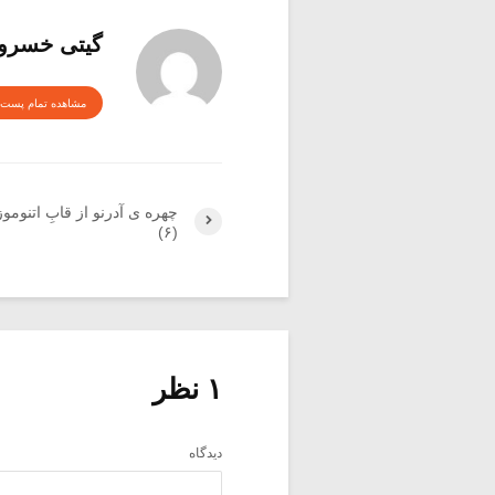
گیتی خسرو
مشاهده تمام پست 
چهره ی آدرنو از قابِ اتنومو
(۶)
۱ نظر
دیدگاه