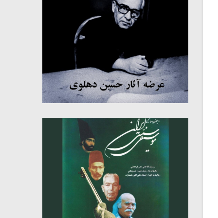
میکلوش روژا
موریس ژار