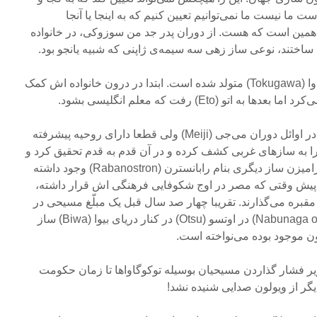
ت ما نیست ما نمی‌توانیم تعیین کنیم که به اینجا یا آنجا
 همین است که هست. از دوران پدر جد من سوزوکی، در خانواده
پدر من در سال ۱۸۵۹ در توکوگاوا (Tokugawa) متولد شده است. ابتدا در درون خانواده اش کمک
با وجود این طرز فکر او، آن هم در اوائل دوران می‌جی (Meiji) ولی قطعا دارای روحیه پیشرفته
 را به سازهای غربی کشف کرده و در آن قدم به قدم تحقیق کرد و
متوجه شد که قبل از ویولون و زامیزن ساز دیگری بنام رابانسترن (Rabanostron) وجود داشته
 پیش وقتی که مصر در اوج شکوفایی فرهنگی اش قرار داشته،
مقبره می‌گذارند. تقریبا چهار صد سال قبل یک مبلّغ مسیحی در
مقابل شاهزاده نوبوناگا اودا (Nabunaga oda) در اوتسو (Otsu) در کنار دریای بیوا (Biwa) ساز
ر فشار گذاردن مسیحیان بوسیله توکوگاواها تا زمان حکومت