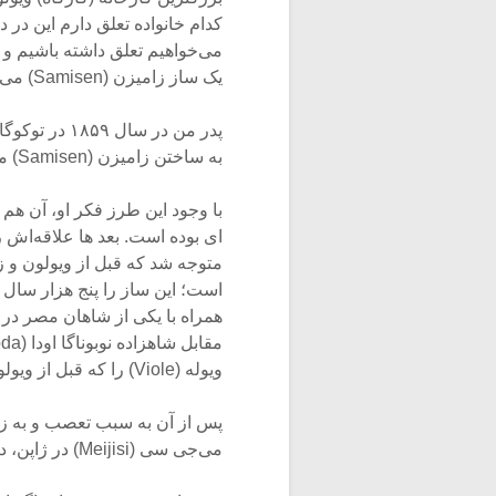
کدام خانواده تعلق دارم این در دس
می‌خواهیم تعلق داشته باشیم و
یک ساز زامیزن (Samisen) می ساختند، نوعی ساز زهی سه سیمه‌ی ژاپنی که شبیه یانجو بود.
به ساختن زامیزن (Samisen) می‌کرد اما بعدها به اتو (Eto) رفت که معلم انگلیسی بشود.
‌ای بوده است. بعد ها علاقه‌اش
است؛ این ساز را پنج هزار سال
همراه با یکی از شاهان مصر در 
ویوله (Viole) را که قبل از ویولون موجود بوده می‌نواخته است.
پس از آن به سبب تعصب و به زی
می‌جی سی (Meijisi) در ژاپن، دیگر از ویولون صدایی شنیده نشد!