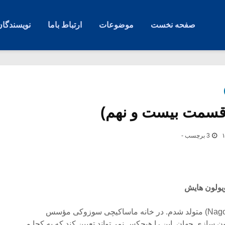
صفحه نخست
موضوعات
ارتباط باما
نویسندگان
سمت بیست و نهم)
3 برچسب -
یولون هایش
من در سال ۱۸۹۸ در ناگویا (Nagoya) متولد شدم. در خانه ماساکیچی سوزوکی مؤسس
ون سازی جهان. این را هیچکس نمی‌تواند تعیین کند که به کجا و