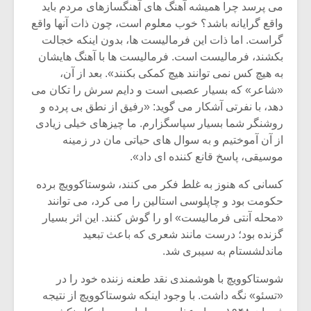
می پرسد چرا همیشه آهنگ های آهنگسازهای مردم باید
واقع گرایانه باشد؟ خوب معلوم است، چون ذات آنها واقع
گراست. اما ذات این فرمالیست ها، بدون اینکه خجالت
بکشند، فرمالیست است. فرمالیست ها با آهنگ هایشان
به هیچ کس نمی توانند هیچ کمکی بکنند». بعد از آن،
«شاعر» که بسیار عصبی است و دایم سرش را تکان می
دهد، با نفرتی آشکار می گوید: «رفیق از نطق بی پرده و
روشنگر شما بسیار سپاسگزارم. ما چیزهای خیلی زیادی
از آن آموختیم و به سوال های حیاتی مان در زمینه
موسیقی، پاسخ قانع کننده ای داد».
کسانی که هنوز به غلط فکر می کنند، شوستاکوویچ برده
حکومت بود و چاپلوسی استالین را می کرد، می توانند
«محله آنتی فرمالیست» او را گوش کنند. این اثر بسیار
گزنده بود؛ درست مانند شعری که باعث تبعید
ماندلشستام به سیبری شد.
شوستاکوویچ با هوشمندی نقد طعنه زننده خود را در
«تسئو» نگه داشت. با وجود اینکه شوستاکوویچ از نتیجه