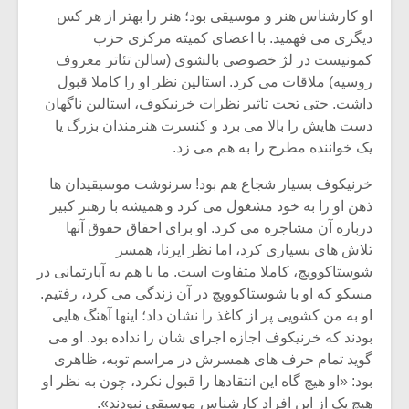
او کارشناس هنر و موسیقی بود؛ هنر را بهتر از هر کس
دیگری می فهمید. با اعضای کمیته مرکزی حزب
کمونیست در لژ خصوصی بالشوی (سالن تئاتر معروف
روسیه) ملاقات می کرد. استالین نظر او را کاملا قبول
داشت. حتی تحت تاثیر نظرات خرنیکوف، استالین ناگهان
دست هایش را بالا می برد و کنسرت هنرمندان بزرگ یا
یک خواننده مطرح را به هم می زد.
خرنیکوف بسیار شجاع هم بود! سرنوشت موسیقیدان ها
ذهن او را به خود مشغول می کرد و همیشه با رهبر کبیر
درباره آن مشاجره می کرد. او برای احقاق حقوق آنها
تلاش های بسیاری کرد، اما نظر ایرنا، همسر
شوستاکوویچ، کاملا متفاوت است. ما با هم به آپارتمانی در
مسکو که او با شوستاکوویچ در آن زندگی می کرد، رفتیم.
او به من کشویی پر از کاغذ را نشان داد؛ اینها آهنگ هایی
بودند که خرنیکوف اجازه اجرای شان را نداده بود. او می
گوید تمام حرف های همسرش در مراسم توبه، ظاهری
بود: «او هیچ گاه این انتقادها را قبول نکرد، چون به نظر او
هیچ یک از این افراد کارشناس موسیقی نبودند».