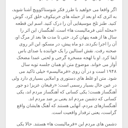
اگر واقعا می خواهید با طرز فکر شوستاکوویچ آشنا شوید،
به اثری که او بعد از حمله های خرنیکوف خلق کرد، گوش
کنید. طنز تلخ موسیقایی آن را درک کنید. اسم این قطعه
«محله آنتی فرمالیست ها» است. آهنگساز، این اثر را
سال ها از همه پنهان کرد. حتی تا مدت ها بعد از مرگ او،
آن را اجرا نکردند. دو ماه پیش، در مسکو، این اثر روی
صحنه رفت. نقش استالین را یک خواننده با صدای باس
ایفا کرد. او با لهجه مسخره گرجی و لحنی عمدا مضحک
آواز می خواند. موضوع متن او همان جلسه توبه سال
۱۹۴۸ است و در آن روی «فرمالیسم» خیلی تاکید می
شود. متن او غلط های دستوری و املایی بسیاری دارد ولی
در عین حال بسیار رسمی است: «رفیغان عزیز! دو جور
آهنگساز هست؛ یکی کسانی که آهنگساز مردم اند، یکی
کسانی که دشمن مردم اند یعنی بر ضد مردم اند.
آهنگسازهای مردم، آنهایی هستند که آهنگ هایشان واقع
گراست، یعنی ترفدار واقعیت است.
دشمن های مردم این «فرمالیست ها» هستند. حالا یکی