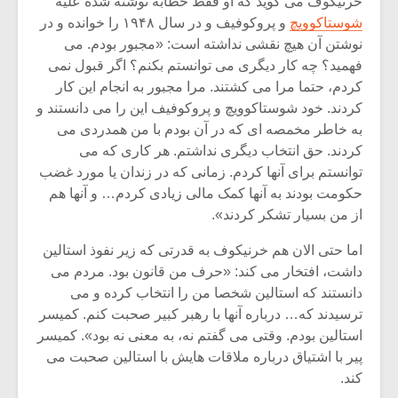
خرنیکوف می گوید که او فقط خطابه نوشته شده علیه
شیش و نیم»
موسیقی فی
برگزار می 
شوستاکوویچ
و پروکوفیف و در سال ۱۹۴۸ را خوانده و در
نوشتن آن هیچ نقشی نداشته است: «مجبور بودم. می
اگر نمی توانی
سکانسی به 
فهمید؟ چه کار دیگری می توانستم بکنم؟ اگر قبول نمی
مشهورترین باشی،
موسیقی فیلم 
کردم، حتما مرا می کشتند. مرا مجبور به انجام این کار
بدنام ترین باش
کردند. خود شوستاکوویچ و پروکوفیف این را می دانستند و
به خاطر مخمصه ای که در آن بودم با من همدردی می
کردند. حق انتخاب دیگری نداشتم. هر کاری که می
توانستم برای آنها کردم. زمانی که در زندان یا مورد غضب
حکومت بودند به آنها کمک مالی زیادی کردم… و آنها هم
از من بسیار تشکر کردند».
اما حتی الان هم خرنیکوف به قدرتی که زیر نفوذ استالین
داشت، افتخار می کند: «حرف من قانون بود. مردم می
دانستند که استالین شخصا من را انتخاب کرده و می
ترسیدند که… درباره آنها با رهبر کبیر صحبت کنم. کمیسر
استالین بودم. وقتی می گفتم نه، به معنی نه بود». کمیسر
پیر با اشتیاق درباره ملاقات هایش با استالین صحبت می
کند.