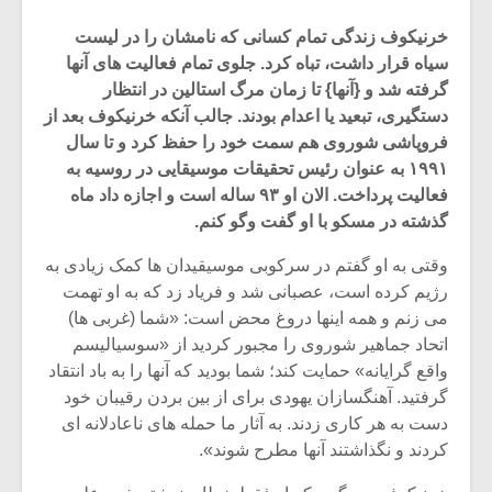
خرنیکوف زندگی تمام کسانی که نامشان را در لیست
سیاه قرار داشت، تباه کرد. جلوی تمام فعالیت های آنها
گرفته شد و {آنها} تا زمان مرگ استالین در انتظار
دستگیری، تبعید یا اعدام بودند. جالب آنکه خرنیکوف بعد از
فروپاشی شوروی هم سمت خود را حفظ کرد و تا سال
۱۹۹۱ به عنوان رئیس تحقیقات موسیقایی در روسیه به
فعالیت پرداخت. الان او ۹۳ ساله است و اجازه داد ماه
گذشته در مسکو با او گفت وگو کنم.
وقتی به او گفتم در سرکوبی موسیقیدان ها کمک زیادی به
رژیم کرده است، عصبانی شد و فریاد زد که به او تهمت
می زنم و همه اینها دروغ محض است: «شما (غربی ها)
میکلوش روژا
موریس ژار
اتحاد جماهیر شوروی را مجبور کردید از «سوسیالیسم
واقع گرایانه» حمایت کند؛ شما بودید که آنها را به باد انتقاد
گرفتید. آهنگسازان یهودی برای از بین بردن رقیبان خود
دست به هر کاری زدند. به آثار ما حمله های ناعادلانه ای
کردند و نگذاشتند آنها مطرح شوند».
یادداشتی بر موسیقی
دوره آموزش
متن فیلم «متری
موسیقی بر