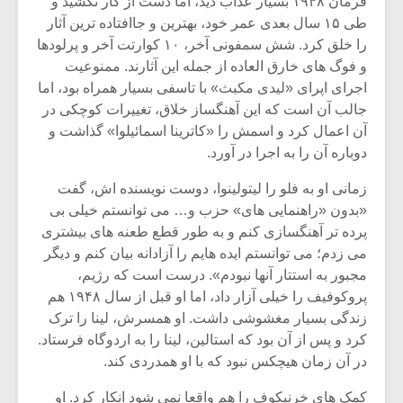
فرمان ۱۹۴۸ بسیار عذاب دید، اما دست از کار نکشید و
طی ۱۵ سال بعدی عمر خود، بهترین و جاافتاده ترین آثار
را خلق کرد. شش سمفونی آخر، ۱۰ کوارتت آخر و پرلودها
و فوگ های خارق العاده از جمله این آثارند. ممنوعیت
اجرای اپرای «لیدی مکبث» با تاسفی بسیار همراه بود، اما
جالب آن است که این آهنگساز خلاق، تغییرات کوچکی در
آن اعمال کرد و اسمش را «کاترینا اسمائیلوا» گذاشت و
دوباره آن را به اجرا در آورد.
زمانی او به فلو را لیتولینوا، دوست نویسنده اش، گفت
«بدون «راهنمایی های» حزب و… می توانستم خیلی بی
پرده تر آهنگسازی کنم و به طور قطع طعنه های بیشتری
می زدم؛ می توانستم ایده هایم را آزادانه بیان کنم و دیگر
مجبور به استتار آنها نبودم». درست است که رژیم،
پروکوفیف را خیلی آزار داد، اما او قبل از سال ۱۹۴۸ هم
زندگی بسیار مغشوشی داشت. او همسرش، لینا را ترک
کرد و پس از آن بود که استالین، لینا را به اردوگاه فرستاد.
در آن زمان هیچکس نبود که با او همدردی کند.
کمک های خرنیکوف را هم واقعا نمی شود انکار کرد. او