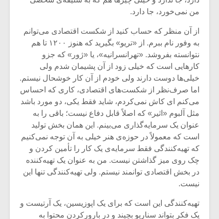
شیش و نیم»
موسیقی فی
برگزار می 
من نمی‌خورد، جا دارد.
اگر نمی توانی
سکانسی به 
از آن منظر که حساب کنید از شکست اقتصادی می‌توانم
مشهورترین باشی،
موسیقی فیلم 
به وفور نام ببرم. از «تریو» بگیرید که هنوز ۱۲۰۰ تا هم
بدنام ترین باش
نتوانسته بفروشد. «تهرانسرانیه»، یا «ژور» که جزو
کارهایی است که خیلی زود از آن پشیمان شدم ولی
خیلی‌ها دوست دارند ولی خودم از آن کار خوشحال نیستم.
اما صرف‌نظر از شکست‌های اقتصادی، کاری که احساس
می‌کنم ای کاش نمی‌کردم، شاید فقط یکی، دو مورد باشد
مثل آلبوم «اثیر» که اصلاً قابل دفاع نیست؛ باقی را به
عنوان یک سرمایه‌گذاری می‌بینم. این همان بخش تولید
است که معمولاً در حوزه‌ی هنر خیلی به آن توجه نمی‌کنیم
که تهیه‌کنندگی فقط سرمایه‌ی یک کار را تأمین کردن و
چک روی میز گذاشتن نیست. من به عنوان یک تهیه‌کننده
در بخش اقتصادی توانمند نیستم. ولی تهیه‌کنندگی تنها این
نیست.
تهیه‌کنندگی این است که برای یک اپوزیسین، یک آرتیست و
یک فکر بتواند سناریو بچیند و در بارورکردن محتوا به