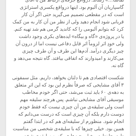
گاسپاریان آن آلبوم بود. اینها درواقع یکسری استراتژی
است که در مقطعی تصمیم می‌گیرید حتی اگر آن کار
قربانی شود انجام دهید ولی از نظر من آن کار به من کمک
کرد که بتوانم آلبومی را که کاندید گرمی هم شد تهیه کنم.
یا در پروژه‌ی «گاه و بیگاه» ایده‌های بکری وجود داشت
ولی خودِ اثر لزوماً اثر قابل دفاعی نیست اما از درون آن
چیز دیگری درآمد. آدم‌ها این طرف و آن طرف چیزی
می‌کارند و امیدوارند که اتفاقی بیافتد. گاه نتیجه می‌دهد و
گاه نه.
شکست اقتصادی هم تا دلتان بخواهد، داریم. مثل سمفونی
۳ آقای مشایخی که صرفاً نظرم این بود که این اثرِ متعلق
به دهه‌ی ۶۰ باید ثبت می‌شد، حتی اگر خودم مخاطب
میکلوش روژا
موریس ژار
موسیقی آقای مشایخی نباشم. پس هرچند سلیقه مهم
است ولی سلیقه‌ی من آن چیزی نیست که فقط خودم
دوست دارم بلکه آن چیزی است که درست می‌دانم که
انجام شود. منظورم از سلیقه‌ای هم که در ابتدا گفتم
یادداشتی بر موسیقی
دوره آموزش
همین بود. خیلی چیزها که با سلیقه‌ی شخصی من مناسبت
متن فیلم «متری
موسیقی بر
دارد، جا ندارد و خیلی چیزها هم که به سلیقه‌ی شخصی