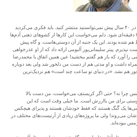
شما یک قطعه‌ی ۵۰ دقیقه‌ای را در ۴۰ سال پیش نمی‌توانستید منتشر کنید. باید فکری می‌کردید
که تبدیل به یک قطعه‌ی ۲۲ یا ۲۴ دقیقه‌ای شود. دلم می‌خواست این کارها از کشوهای ذهنی آدم‌ها
ط هم ‌شده بودند. این یک جنبه از آن دوستی‌هاست. و گاه پیش
ست نپذیرم. پیتر سلیمانی‌پور آلبومی ارائه داد که از او عذرخواهی
ی را آورد که باز هم گفتم ببخشید! عین همین اتفاق با محمدرضا
همراه داشت و او مدتی هم از دست من دلخور شد ولی بعد دوباره
ور هم نشد. «در دنیای تو ساعت چند است» هم نزدیک‌ترین
هرمس چرا نه؟ حتی اگر کریستف می‌خواست، من دست بالا
دوستی برای من باارزش است. ما خیلی وقت است که این
ی‌ها یک گَنگ هستند که فقط خودشان هستند و پذیرای هیچکس
دشان می‌روند! ولی ما پروژه‌های زیادی از آرتیست‌های مختلف در
س نبوده‌اند.