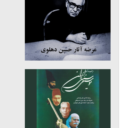
میکلوش روژا
موریس ژار