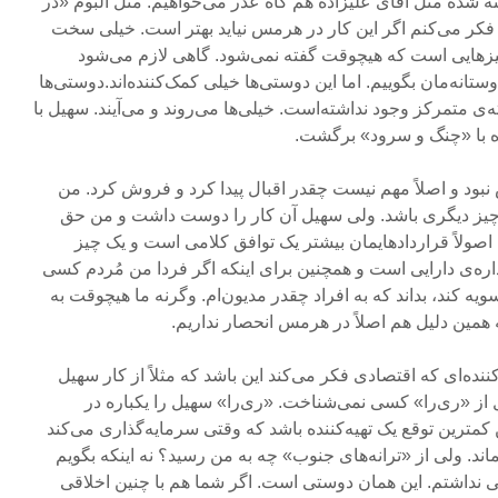
ه شده مثل آقای علیزاده هم گاه عذر می‌خواهیم. مثل آلبوم «در
کر می‌کنم اگر این کار در هرمس نیاید بهتر است. خیلی سخت
ا چیزهایی است که هیچوقت گفته نمی‌شود. گاهی لازم می‌شود
تانه‌مان بگوییم. اما این دوستی‌ها خیلی کمک‌کننده‌اند.دوستی‌ها
ی متمرکز وجود نداشته‌است. خیلی‌ها می‌روند و می‌آیند. سهیل با
ه با «چنگ و سرود» برگشت.
 نبود و اصلاً مهم نیست چقدر اقبال پیدا کرد و فروش کرد. من
یز دیگری باشد. ولی سهیل آن کار را دوست داشت و من حق
ا اصولاً قراردادهایمان بیشتر یک توافق کلامی است و یک چیز
داره‌ی دارایی است و همچنین برای اینکه اگر فردا من مُردم کسی
یه کند، بداند که به افراد چقدر مدیون‌ام. وگرنه ما هیچوقت به
ه همین دلیل هم اصلاً در هرمس انحصار نداریم.
ننده‌ای که اقتصادی فکر می‌کند این باشد که مثلاً از کار سهیل
از «ری‌را» کسی نمی‌شناخت. «ری‌را» سهیل را یکباره در
کمترین توقع یک تهیه‌کننده باشد که وقتی سرمایه‌گذاری می‌کند
اند. ولی از «ترانه‌های جنوب» چه به من رسید؟ نه اینکه بگویم
نداشتم. این همان دوستی است. اگر شما هم با چنین اخلاقی