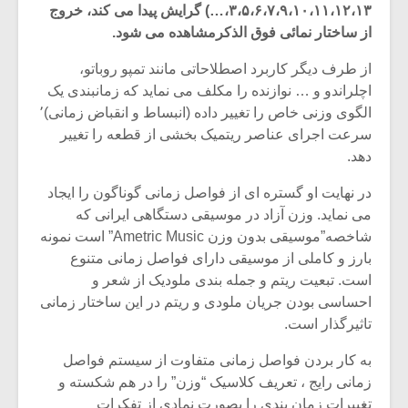
۳،۵،۶،۷،۹،۱۰،۱۱،۱۲،۱۳،…) گرایش پیدا می کند، خروج
از ساختار نمائی فوق الذکرمشاهده می شود.
از طرف دیگر کاربرد اصطلاحاتی مانند تمپو روباتو،
اچلراندو و … نوازنده را مکلف می نماید که زمانبندی یک
الگوی وزنی خاص را تغییر داده (انبساط و انقباض زمانی)٬
سرعت اجرای عناصر ریتمیک بخشی از قطعه را تغییر
دهد.
در نهایت او گستره ای از فواصل زمانی گوناگون را ایجاد
می نماید. وزن آزاد در موسیقی دستگاهی ایرانی که
شاخصه”موسیقی بدون وزن Ametric Music” است نمونه
بارز و کاملی از موسیقی دارای فواصل زمانی متنوع
است. تبعیت ریتم و جمله بندی ملودیک از شعر و
احساسی بودن جریان ملودی و ریتم در این ساختار زمانی
تاثیرگذار است.
به کار بردن فواصل زمانی متفاوت از سیستم فواصل
زمانی رایج ، تعریف کلاسیک “وزن” را در هم شکسته و
تغییرات زمان بندی را بصورت نمادی از تفکرات