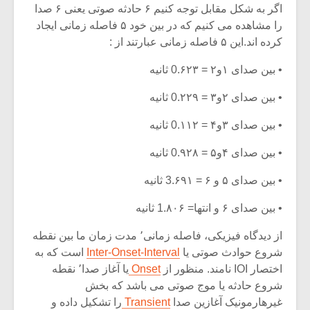
شیش و نیم»
موسی
اگر به شکل مقابل توجه کنیم ۶ حادثه صوتی یعنی ۶ صدا
برگز
را مشاهده می کنیم که در بین خود ۵ فاصله زمانی ایجاد
کرده اند.این ۵ فاصله زمانی عبارتند از :
اگر نمی توانی
سکانس
مشهورترین باشی،
موسیق
• بین صدای ۱و۲ = 0.۶۲۳ ثانیه
بدنام ترین باش
• بین صدای ۲و۳ = 0.۲۲۹ ثانیه
• بین صدای ۳و۴ = 0.۱۱۲ ثانیه
• بین صدای ۴و۵ = 0.۹۲۸ ثانیه
• بین صدای ۵ و ۶ = 3.۶۹۱ ثانیه
• بین صدای ۶ و انتها= 1.۸۰۶ ثانیه
از دیدگاه فیزیکی، فاصله زمانی٬ مدت زمان ما بین نقطه
شروع حوادث صوتی یا
Inter-Onset-Interval
است که به
اختصار IOI نامند. منظور از
Onset
یا آغاز صدا٬ نقطه
شروع حادثه یا موج صوتی می باشد که بخش
غیرهارمونیک آغازین صدا
Transient
را تشکیل داده و