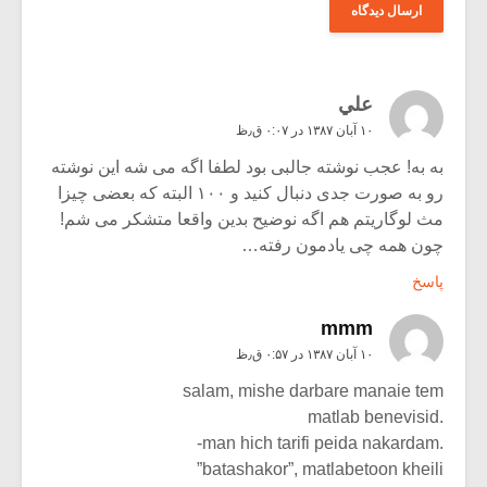
علي
۱۰ آبان ۱۳۸۷ در ۰:۰۷ ق٫ظ
به به! عجب نوشته جالبی بود لطفا اگه می شه این نوشته
رو به صورت جدی دنبال کنید و ۱۰۰ البته که بعضی چیزا
مث لوگاریتم هم اگه نوضیح بدین واقعا متشکر می شم!
چون همه چی یادمون رفته…
پاسخ
mmm
۱۰ آبان ۱۳۸۷ در ۰:۵۷ ق٫ظ
salam, mishe darbare manaie tem
.matlab benevisid
.man hich tarifi peida nakardam-
batashakor”, matlabetoon kheili”