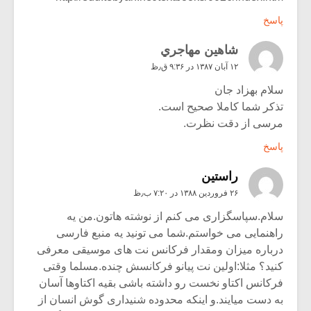
پاسخ
شاهين مهاجري
۱۲ آبان ۱۳۸۷ در ۹:۳۶ ق٫ظ
سلام بهزاد جان
تذکر شما کاملا صحیح است.
مرسی از دقت نظرت.
پاسخ
راستين
۲۶ فروردین ۱۳۸۸ در ۷:۲۰ ب٫ظ
سلام.سپاسگزاری می کنم از نوشته هاتون.من یه
راهنمایی می خواستم.شما می تونید یه منبع فارسی
درباره میزان ومقدار فرکانس نت های موسیقی معرفی
کنید؟ مثلا:اولین نت پیانو فرکانسش چنده.مسلما وقتی
فرکانس اکتاو نخست رو داشته باشی بقیه اکتاوها آسان
به دست میایند.و اینکه محدوده شنیداری گوش انسان از