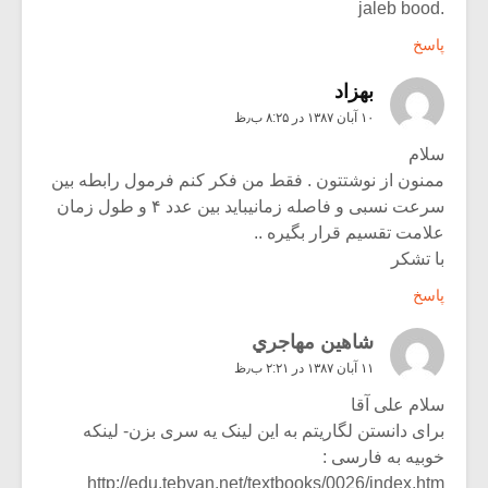
.jaleb bood
پاسخ
بهزاد
۱۰ آبان ۱۳۸۷ در ۸:۲۵ ب٫ظ
سلام
ممنون از نوشتتون . فقط من فکر کنم فرمول رابطه بین
سرعت نسبی و فاصله زمانیباید بین عدد ۴ و طول زمان
علامت تقسیم قرار بگیره ..
با تشکر
پاسخ
شاهين مهاجري
۱۱ آبان ۱۳۸۷ در ۲:۲۱ ب٫ظ
سلام علی آقا
برای دانستن لگاریتم به این لینک یه سری بزن- لینکه
خوبیه به فارسی :
http://edu.tebyan.net/textbooks/0026/index.htm