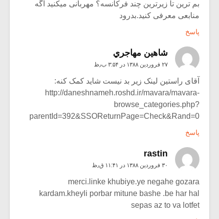
بم ترین تا زیرترین چند فرکانسه؟ مهربانی میکنید اگه
منابعی معرفی کنید.بدرود
پاسخ
شاهين مهاجري
۲۷ فروردین ۱۳۸۸ در ۳:۵۴ ب٫ظ
آقای راستین لینک زیر بد نیست شاید کمک کنه:
http://daneshnameh.roshd.ir/mavara/mavara-
browse_categories.php?
parentId=392&SSOReturnPage=Check&Rand=0
پاسخ
rastin
۳۰ فروردین ۱۳۸۸ در ۱۱:۴۱ ق٫ظ
merci.linke khubiye.ye negahe gozara
kardam.kheyli porbar mitune bashe .be har hal
sepas az to va lotfet