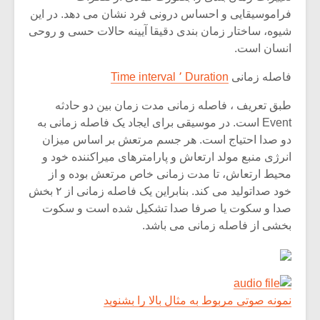
فراموسیقایی و احساس درونی فرد نشان می دهد. در این
شیوه، ساختار زمان بندی دقیقا آیینه حالات حسی و روحی
انسان است.
فاصله زمانی
Duration ٬ Time interval
طبق تعریف ، فاصله زمانی مدت زمان بین دو حادثه
Event است. در موسیقی برای ایجاد یک فاصله زمانی به
دو صدا احتیاج است. هر جسم مرتعش بر اساس میزان
انرژی منبع مولد ارتعاش و پارامترهای میراکننده خود و
محیط ارتعاش، تا مدت زمانی خاص مرتعش بوده و از
خود صداتولید می کند. بنابراین یک فاصله زمانی از ۲ بخش
صدا و سکوت یا صرفا صدا تشکیل شده است و سکوت
میکلوش روژا
موری
بخشی از فاصله زمانی می باشد.
یادداشتی بر موسیقی
دوره 
نمونه صوتی مربوط به مثال بالا را بشنوید
متن فیلم «متری
موسی