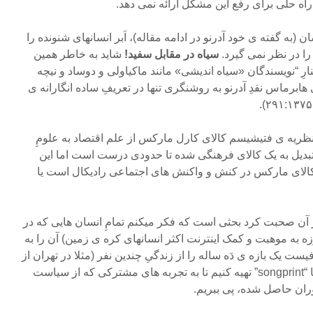
راه حلی برای رفع این مشکل ارائه نمی دهد.
 (به گفته ی خود آدرنو در ادامه مقاله)، اَبر انسانهای شنونده را
را در نظر نمی گیرد.
سیاه در مقابل سفید!
شاید به خاطر همین
رِ “نویسندگان «سیاه اندیشی» مانند ماکیاولی و دوساد و نیچه
هابرماس نقدِ آدرنو به روشنگری تنها در تعریفِ ساده انگارانه ی
نظریه ی فتیشیسم کالای کارل مارکس از علم اقتصاد به علومِ
ر تبدیل به یک کالای فرهنگی شده تا حدودی درست است اما این
 ی کالای مارکس در کنش و واکنش های اجتماعی رادیکال است یا
و از آن صحبت کرد بحثی است که فکر میکنم تمامِ انسان هایی که در
ه به موهبت و کمک اینترنت اکثر انسانهای کره ی زمین) آن را به
ست یک بازه ی دَه ساله را از زندگیِ چندین نفر (مثلا در تهران از
۱۳۶۵ تا ۱۳۷۵) جدا کنیم و از آنها “songprint” تهیه کنیم تا به تجربه های مشترکی که از سیاست
ان حاصل شده، پی ببریم.