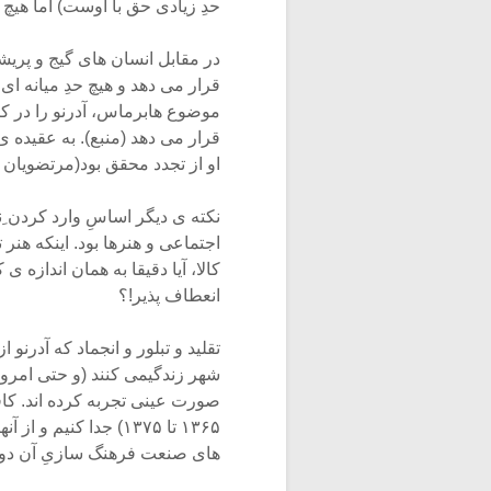
حدِ زیادی حق با اوست) اما هیچ 
در مقابل انسان های گیج و پریشان
قرار می دهد و هیچ حدِ میانه ای 
موضوع هابرماس، آدرنو را در کنا
قرار می دهد (منبع). به عقیده ی 
او از تجدد محقق بود(مرتضویان ۲۹۱:۱۳۷۵).
نکته ی دیگر اساسِ وارد کردن ِ
اجتماعی و هنرها بود. اینکه هن
کالا، آیا دقیقا به همان اندازه
انعطاف پذیر!؟
تقلید و تبلور و انجماد که آدرن
شهر زندگیمی کنند (و حتی امروز
صورت عینی تجربه کرده اند. کافی
های صنعت فرهنگ سازیِ آن دور