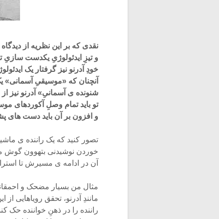
نقدی که بر این نظریه از دیدگاه 
و تیزِ ایدئولوژیِ یکدست سازی
خودِ آدرنو نیز گرفتار یک ایدئ
آنچنان که «موسیقیِ آسمانی» یک
شنونده ی آسمانیِ» آدرنو نیز از
تو باید تمام وصلِ آکوردهای موس
و افزون بر آن باید دست های پش
تصور کنید که یک راننده ی ماش
خوردن نوشیدنی بتهوون گوش می 
آن در ادامه ی مسیرش تا استراحت
مثال من بسیار مضحک و احمقان
مانندِ آدرنو، تحقق رویاهایی از
راننده را در ذهنِ خواننده حک 