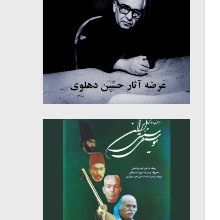
میکلوش روژا
موریس ژار