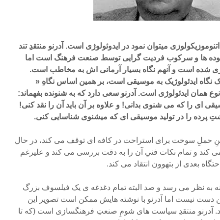
اتنوموزیکولوزی میتوان نمود در ایدوئولوژی است. آدرنو منتقدِ تند
ِ توده ها و سرکوب فردیت گرایی توسط صنعت فرهنگ است اما
ولوژی شده است و آنهم نگاه بسیار آرمانی اش به مخاطب است.
 نگاه ایدئولوژیک به موسیقی است، بر همین اساس نگاهِ «
 نوع همان ایدئولوژی است. آدرنو سعی دارد که به شنونده بفهماند:
یقی ای را که می شنوی بدانی! و علاوه بر آن باید آن را نقد کنی!
تِ پرده را در تولید موسیقی ای که میشنوی شناسایی کنی.
ینِ حملِ سوخت برای استراحت در کافه ای توقف می کند، در حال
کند و تمام نکات فنیِ آن را به دقت بررسی می کند و علیرغم
گاه بعدی از بتهوون انتقاد می کند.
ه به نظر می رسد و صد البته تمام دغدغه ی یک فیلسوف بزرگ
 این دست نیست اما آدرنو با نوشته هایش ممکن است تصویر این
کند. آدرنو منتقدِ سیاست های شومِ صنعتِ فرهنگسازی است (که تا