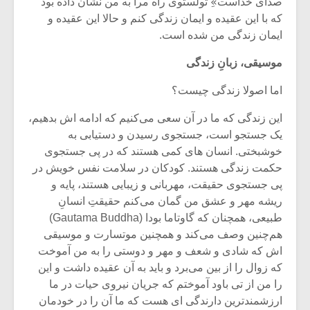
صدای خداست»ِ تولستوی راه مرا به من نشان داده بود
شیش و نیم»
موسیقی فی
برگزار می 
که با این عقیده و ایمان زندگی کنم و حالا این عقیده و
ایمان زندگی من شده است.
اگر نمی توانی
سکانسی به 
مشهورترین باشی،
موسیقی فیلم 
موسیقی، زبانِ زندگی
بدنام ترین باش
اما اصولا زندگی چیست؟
این زندگی که ما در آن سعی می‌کنیم که ادامه اش بدهیم،
یک جستجو است، جستجوی رسیدن و دستیابی به
خوشبختی. انسان های کمی هستند که در پی جستجوی
حکمت زندگی هستند. کودکان در سلامت نفس خویش در
پی جستجوی حقیقت، مهربانی و زیبایی هستند، پایه و
ریشه مهر و عشق من گمان می‌کنم حقیقتِ انسانِ
طبیعی، همچنان که گاوتاما بودا (Gautama Buddha)
هم‌چنین وصف می‌کند و همچنین موتسارت و موسیقی
اش که شادی و شعف و مهر و دوستی را به من آموخت
که زوال را از بین می‌برد و باید به آن عقیده داشت و این
را من از تی باود آموختم که جریان نیروی حیات در ما
ارزشمندترین دارندگی ای هست که ما آن را در خودمان