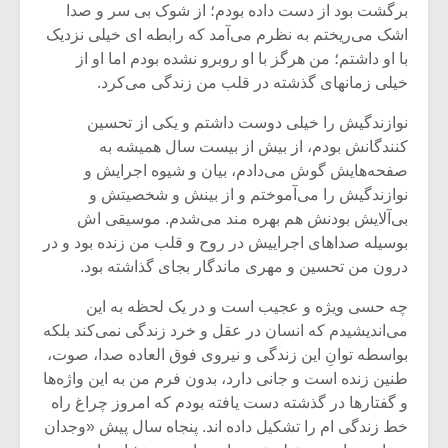
برگشت بود از دست داده بودم؛ از شوک بی سر و صدا
اشک می‌ریختم به نظرم می‌آمد که رابطه ای خیلی نزدیک
با او داشتم؛ من هرگز با او روبرو نشده بودم اما او از
خیلی زمانهای گذشته در قلب من زندگی می‌کرد.
نوازندگیش را خیلی دوست داشتم و یکی از تحسین
کنندگانش بودم، از بیش از بیست سال همیشه به
صفحه‌هایش گوش می‌دادم، بیان و شیوه اجرایش و
نوازندگیش را می‌آموختم و از بینش و شخصیتش و
بی‌آلایش بودنش هم بهره مند می‌شدم. موسیقی اش
بوسیله صداهای اجراییش در روح و قلب من زنده بود و در
درون من تحسین و مهری ماندگار بجای گذاشته بود.
چه حسی ویژه و عجیب است و در یک لحظه به این
میکلوش روژا
موریس ژار
می‌اندیشیدم که انسان در عقل و خرد زندگی نمی‌کند بلکه
بواسطه توانِ این زندگی و نیروی فوق العاده صدا، صوت،
طنین زنده است و جانی دارد، بدون فرم من به این واژه‌ها
و گفتارها در گذشته دست یافته بودم که امروز چراغ راه
یادداشتی بر موسیقی
دوره آموزش
خط زندگی ام را تشکیل داده اند. پنجاه سال پیش «وجدان
متن فیلم «متری
موسیقی بر