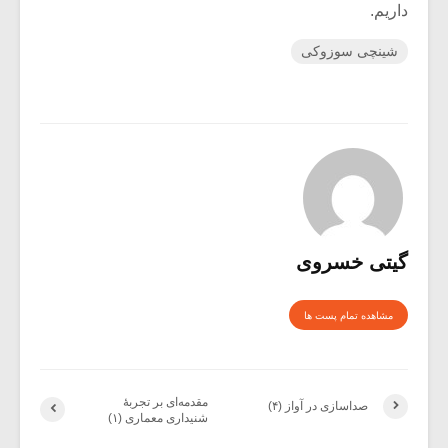
داریم.
شینچی سوزوکی
گیتی خسروی
مشاهده تمام پست ها
مقدمه‌ای بر تجربۀ
صداسازی در آواز (۴)
شنیداری معماری (۱)