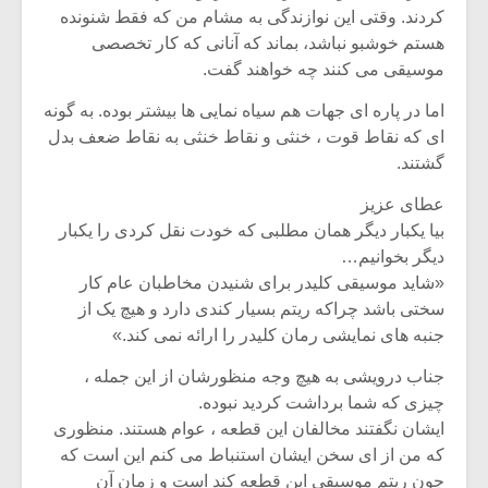
کردند. وقتی این نوازندگی به مشام من که فقط شنونده
هستم خوشبو نباشد، بماند که آنانی که کار تخصصی
موسیقی می کنند چه خواهند گفت.
اما در پاره ای جهات هم سیاه نمایی ها بیشتر بوده. به گونه
ای که نقاط قوت ، خنثی و نقاط خنثی به نقاط ضعف بدل
گشتند.
عطای عزیز
بیا یکبار دیگر همان مطلبی که خودت نقل کردی را یکبار
دیگر بخوانیم…
«شاید موسیقی کلیدر برای شنیدن مخاطبان عام کار
سختی باشد چراکه ریتم بسیار کندی دارد و هیچ یک از
جنبه های نمایشی رمان کلیدر را ارائه نمی کند.»
جناب درویشی به هیچ وجه منظورشان از این جمله ،
چیزی که شما برداشت کردید نبوده.
ایشان نگفتند مخالفان این قطعه ، عوام هستند. منظوری
که من از ای سخن ایشان استنباط می کنم این است که
چون ریتم موسیقی این قطعه کند است و زمان آن