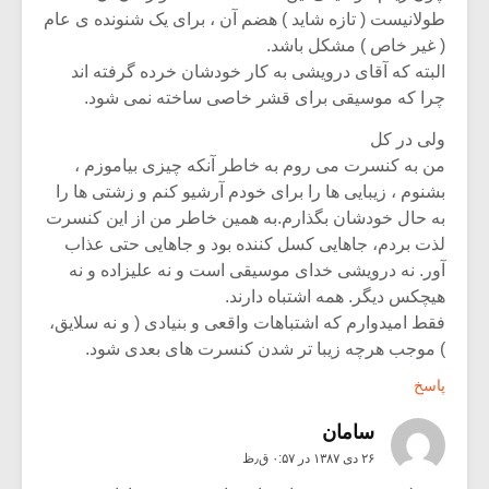
طولانیست ( تازه شاید ) هضم آن ، برای یک شنونده ی عام
( غیر خاص ) مشکل باشد.
البته که آقای درویشی به کار خودشان خرده گرفته اند
چرا که موسیقی برای قشر خاصی ساخته نمی شود.
ولی در کل
من به کنسرت می روم به خاطر آنکه چیزی بیاموزم ،
بشنوم ، زیبایی ها را برای خودم آرشیو کنم و زشتی ها را
به حال خودشان بگذارم.به همین خاطر من از این کنسرت
لذت بردم، جاهایی کسل کننده بود و جاهایی حتی عذاب
آور. نه درویشی خدای موسیقی است و نه علیزاده و نه
هیچکس دیگر. همه اشتباه دارند.
فقط امیدوارم که اشتباهات واقعی و بنیادی ( و نه سلایق،
) موجب هرچه زیبا تر شدن کنسرت های بعدی شود.
پاسخ
سامان
۲۶ دی ۱۳۸۷ در ۰:۵۷ ق٫ظ