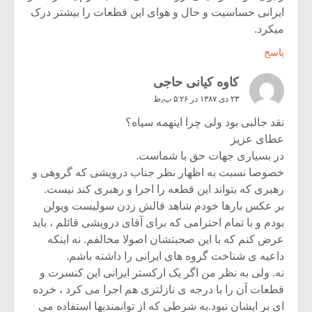
ایرانی حساسیت و حال و هوای این قطعات را بیشتر درک
میکرد.
پاسخ
کاوه کیانی حاجی
۲۳ دی ۱۳۸۷ در ۵:۲۶ ب٫ظ
نقد جالبی بود ولی چرا اینهمه سیاه؟
عطای عزیز
در بسیاری جهات حق با شماست.
خصوصا نسبت به اظهار نظر جناب درویشی که گروهی و
رهبری که بتواند این قطعه را اجرا و رهبری کند نیست.
بر عکس بارها خودم شاهد فالش زدن سولیست ویولن
بودم و با تمام احترامی که برای آقای درویشی قائلم ، باید
عرض کنم که با این صحبتشان اصولا مخالفم. نه اینکه
داعیه ی شناخت گروه های ایرانی را داشته باشم.
نه. ولی به نظر من اگر یک ارکستر ایرانی این کنسرت و
قطعات آن را با درجه ی نازلتری هم اجرا می کرد ، خرده
ای بر ایشان نبود.به شرطی که از توانمندیها استفاده می