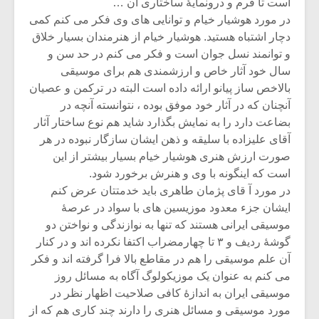
است تا فرم و درونمایۀ ساختاری آن …
در مورد هوشیار خیام و توانایی های وی فکر می کنم کمی
دچار اشتباه هستید. هوشیار خیام از هنرمندان بسیار خلاق
و توانمند نسل جوان است و فکر می کنم در حد سن و
سال خود آثار خاص و ارزشمندی هم برای موسیقی
بالاخص ساز پیانو ارائه داده است البته در ترکمن و عصیان
آنچنان که در آثار خود موفق بوده ، نتوانسته آنچه در
بضاعت دارد را به نمایش بگذارد شاید هم نوع ساختار آثار
آقای علیزاده با سلیقه و ذهن ایشان سازگار نبوده در هر
صورت ارزش هنری هوشیار خیام بسیار بیشتر از این
است که اینگونه با وی و هنرش برخورد شود.
در مورد آ قای پژمان طاهری باید خدمتتان عرض کنم
ایشان جزء معدود موزیسین های با سواد در عرصۀ
موسیقی ایرانی هستند که تنها به نوازندگی و نواختن دو
گوشۀ ردیف و ۳ تا چهارمضراب اکتفا نکرده اند و در کنار
آن علم موسیقی را هم در مقاطع بالا فرا گرفته اند و فکر
می کنم به عنوان یک موزیکولوگ آگاه به مسائل روز
موسیقی ایران به اندازۀ کافی صلاحیت اظهار نظر در
مورد موسیقی و مسائل هنری را دارند چند کاری هم که از