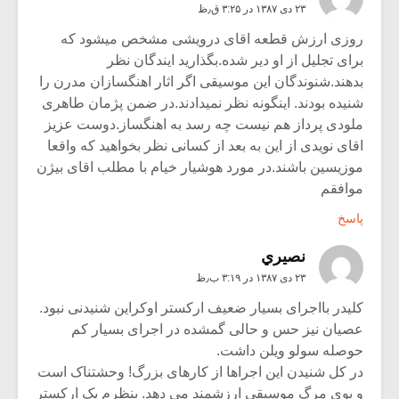
۲۳ دی ۱۳۸۷ در ۳:۲۵ ق٫ظ
روزی ارزش قطعه اقای درویشی مشخص میشود که
برای تجلیل از او دیر شده.بگذارید ایندگان نظر
بدهند.شنوندگان این موسیقی اگر اثار اهنگسازان مدرن را
شنیده بودند. اینگونه نظر نمیدادند.در ضمن پژمان طاهری
ملودی پرداز هم نیست چه رسد به اهنگساز.دوست عزیز
اقای نویدی از این به بعد از کسانی نظر بخواهید که واقعا
موزیسین باشند.در مورد هوشیار خیام با مطلب اقای بیژن
موافقم
پاسخ
نصيري
۲۳ دی ۱۳۸۷ در ۳:۱۹ ب٫ظ
کلیدر بااجرای بسیار ضعیف ارکستر اوکراین شنیدنی نبود.
عصیان نیز حس و حالی گمشده در اجرای بسیار کم
حوصله سولو ویلن داشت.
در کل شنیدن این اجراها از کارهای بزرگ! وحشتناک است
و بوی مرگ موسیقی ارزشمند می دهد. بنظرم یک ارکستر