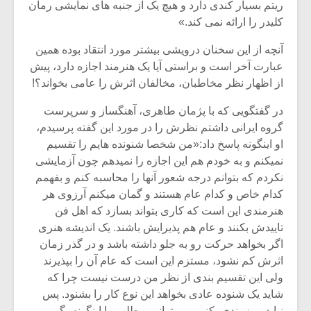
ریتم بسیار کندی دارد و هیچ یک از جنبه های نمایشی رمان
کلیدر را ارائه نمی کند.»
آنچه از این سخنان درویشی بیشتر مورد انتقاد بوده همین
عبارت آخر است و براستی آیا یک هنرمند اجازه دارد، پیش
از اظهار نظر مخاطبان، مخالفان اثرش را عامی بخواند؟!
در گفتگویی که با پژمان طاهری، آهنگساز و سرپرست
گروه ایرانی داشتم نظرش را در مورد این گفته پرسیدم،
او اینگونه پاسخ داد:«من شخصا شنونده هایم را تقسیم
نمیکنم و به خودم هم این اجازه را نمیدهم چون آزمایشی
نکردم که بتوانم درجه شعور آنها را محاسبه کنم و بفهمم
کدام خاص و کدام عام هستند و گمان میکنم آرزوی هر
هنرمندی این است که کاری بتواند بسازد که اهل فن
تاییدش بکنند و عام هم پذیرایش باشند. یک اندیشه هنری
اگر بخواهد حرکت رو به جلو داشته باشد و در گذر زمان
اثرش کم نشود، مستزم این است که عام آن را بپذیرند
ولی این تقسیم بندی از نظر من درست نیست چرا که
شاید یک شنوده عادی بخواهد این نوع کار را بشنود. پس
نباید مرز بندی بکنیم و میتوانیم مطلب را اینگونه بگوییم