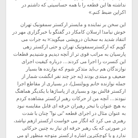
نداشته ها این قطعه را با همه حساسیتی که داشتم در
اکراین ضبط کنم.»
این سخن بر نماینده و مایستر ارکستر سمفونیک تهران
خوش نیامد! ارسلان کامکار در گفتگو با خبرگزاری مهر در
اتنقاد شدید به سخنان درویشی میگوید:« به جرات می
گویم که ارکسترسمفونیک تهران و حتی ارکستر زهی
پارسیان به مراتب قوی تر از آنچه دیدیم و شنیدیم قطعات
این کنسرت را اجرا می کردند… درباره کیفیت اجرای
نوازندگان هم باید متذکر شوم که نوازنده ها بسیار
ضعیف و مبتدی بودند (به جز چند نفر انگشت شمار از
جمله نوازنده خانم ویولنسل)، در بسیاری از مقاطع اجرا
ارکستر فالش بود و بسیاری از پاساژها با یکدیگر هماهنگ
نبودند… آنچه من از حرکات رهبر ارکستر مشاهده کردم
به هیچ عنوان با تبحر رهبران حرفه ای قابل مقایسه نبود
به عنوان مثال در اجرای قطعه “نی نوا” چنان با شدت
رهبری می کرد که انگار می خواست ارکستر ازهم نپاشد،
در صورتی که یک رهبر حرفه ای نیاز به چنین حرکاتی
ندارد و با کوچکترین اشاره ارکستر متوجه منظور او می