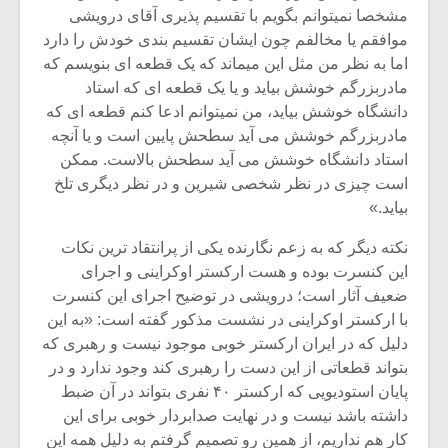
مشخصا نمیتوانم بگویم با تقسیم پذیری آقای درویشی
موافقم یا مخالفم چون ایشان تقسیم بندی خودش را دارد
اما به نظر من مثل این میماند که یک قطعه ای بنویسم که
مادربزرگم خوشش بیاید و یا یک قطعه ای که استاد
دانشگاه خوشش بیاید، من نمیتوانم ادعا کنم قطعه ای که
مادربزرگم خوشش می آید سطحش پایین است و یا آنچه
استاد دانشگاه خوشش می آید سطحش بالاست. ممکن
است چیزی در نظر شخصی شیرین و در نظر دیگری تلخ
بیاید.»
نکته دیگر که به زعم نگارنده یکی از پرانتقاد ترین نکات
این کنسرت بوده و هست ارکستر اوکراینی و اجرای
ضعیف آثار است؛ درویشی در توضیح اجرای این کنسرت
با ارکستر اوکراینی در نشست مذکور گفته است: «به این
دلیل که در ایران ارکستر خوبی موجود نیست و رهبری که
بتواند قطعاتی از این دست را رهبری کند وجود ندارد و در
پایان استودیویی که ارکستر ۴۰ نفری بتواند در آن ضبط
داشته باشد نیست و در نهایت صدابردار خوبی برای این
کار هم نداریم، از همین رو تصمیم گرفتم به دلیل همه این