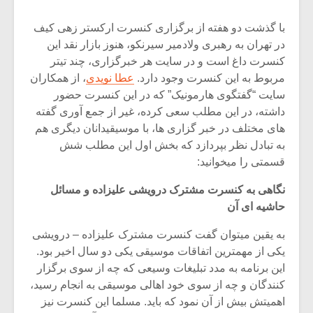
با گذشت دو هفته از برگزاری کنسرت ارکستر زهی کیف
در تهران به رهبری ولادمیر سیرنکو، هنوز بازار نقد این
کنسرت داغ است و در سایت هر خبرگزاری، چند تیتر
مربوط به این کنسرت وجود دارد.
عطا نویدی
، از همکاران
سایت “گفتگوی هارمونیک” که در این کنسرت حضور
داشته، در این مطلب سعی کرده، غیر از جمع آوری گفته
های مختلف در خبر گزاری ها، با موسیقیدانان دیگری هم
به تبادل نظر بپردازد که بخش اول این مطلب شش
قسمتی را میخوانید:
نگاهی به کنسرت مشترک درویشی علیزاده و مسائل
حاشیه ای آن
میکلوش روژا
موریس ژار
به یقین میتوان گفت کنسرت مشترک علیزاده – درویشی
یکی از مهمترین اتفاقات موسیقی یکی دو سال اخیر بود.
این برنامه به مدد تبلیغات وسیعی که چه از سوی برگزار
کنندگان و چه از سوی خود اهالی موسیقی به انجام رسید،
یادداشتی بر موسیقی
دوره آموزش
متن فیلم «متری
موسیقی بر
اهمیتش بیش از آن نمود که باید. مسلما این کنسرت نیز