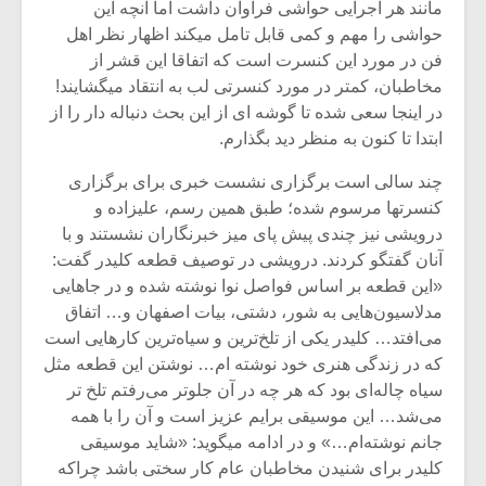
شیش و نیم»
موسیقی فی
مانند هر اجرایی حواشی فراوان داشت اما آنچه این
برگزار می 
حواشی را مهم و کمی قابل تامل میکند اظهار نظر اهل
فن در مورد این کنسرت است که اتفاقا این قشر از
اگر نمی توانی
سکانسی به 
مخاطبان، کمتر در مورد کنسرتی لب به انتقاد میگشایند!
مشهورترین باشی،
موسیقی فیلم 
بدنام ترین باش
در اینجا سعی شده تا گوشه ای از این بحث دنباله دار را از
ابتدا تا کنون به منظر دید بگذارم.
چند سالی است برگزاری نشست خبری برای برگزاری
کنسرتها مرسوم شده؛ طبق همین رسم، علیزاده و
درویشی نیز چندی پیش پای میز خبرنگاران نشستند و با
آنان گفتگو کردند. درویشی در توصیف قطعه کلیدر گفت:
«این قطعه بر اساس فواصل نوا نوشته شده و در جاهایی
مدلاسیون‌هایی به شور، دشتی، بیات اصفهان و… اتفاق
می‌افتد… کلیدر یکی از تلخ‌ترین و سیاه‌ترین کار‌هایی است
که در زندگی هنری خود نوشته ام… نوشتن این قطعه مثل
سیاه چاله‌‌ای بود که هر چه در آن جلوتر می‌رفتم تلخ تر
می‌شد… این موسیقی برایم عزیز است و آن را با همه
جانم نوشته‌ام…» و در ادامه میگوید: «شاید موسیقی
کلیدر برای شنیدن مخاطبان عام کار سختی باشد چراکه