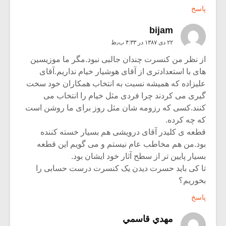
پاسخ
bijam
۲۲ دی ۱۳۸۷ در ۴:۳۳ ب٫ظ
از نظر من کنسرت چندان جالبی نبود.مگر ما موزیسین
های با استعدادتری از آقای هوشیار خیام نداریم.آقای
علیزاده که همیشه نسبت به انتخاب همکاران خود سخت
گیری می کردند چرا فردی مثل خیام را انتخاب می
کنند.کسی که رزومه شان مثل روز برای ما روشن است
که چه کرده.
قطعه ی کلیدر آقای درویشی هم بسیار خسته کننده
بود.من هم مخاطب عام نیستم و می گویم این قطعه
بسیار پایین تر از سطح آثار خود ایشان بود.
تا کی باید حسرت دیدن یک کنسرت درست حسابی را
بخوریم؟
پاسخ
مهدي قاسمي