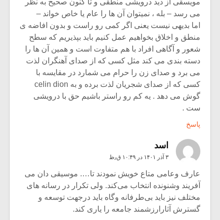
مویسقی از دید درویشی منطقی و تا کنون صحیح به نظر
می رسد – بله ، نمیتوان آن ها را عام یا خاص خواند –
اما بدیهی نیست یعنی اگر کمی رو راست و بدون افاضه ی
منطق و اخلاق بخواهیم عمل کنیم باید بپذیریم که سطح
شعور و آگاهی افراد با هم متفاوت است و همین آن ها را
دسته بندی می کند مثل کسی که از صدای آهنگران لذت
می برد و صدای زن را حرام می شمارد در مقایسه با
کسی که از صدای شجریان لذت برده و به celin dion
گوش می دهد . یه کم رو راستر باشیم حق با درویشی
ست .
پاسخ
اسد
۳ آذر ۱۴۰۱ در ۱۰:۴۹ ق٫ظ
عارف وعامی متاع خویش نمودند تا…. موسیقی دان می
آفریند وشنونده انتخاب می‌کند. ولی تکرار در رسانه های
مختلف نیز باید بی‌طرفانه وگاه باید درجهت توسعه و
گسترش آثارارزشمند جامعه را یاری کند.