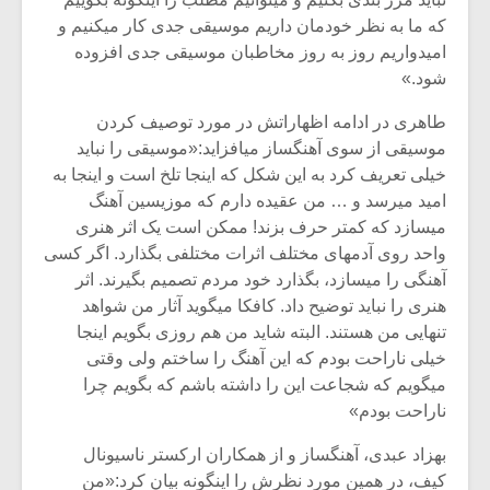
که ما به نظر خودمان داریم موسیقی جدی کار میکنیم و
امیدواریم روز به روز مخاطبان موسیقی جدی افزوده
شود.»
طاهری در ادامه اظهاراتش در مورد توصیف کردن
موسیقی از سوی آهنگساز میافزاید:«موسیقی را نباید
خیلی تعریف کرد به این شکل که اینجا تلخ است و اینجا به
امید میرسد و … من عقیده دارم که موزیسین آهنگ
میسازد که کمتر حرف بزند! ممکن است یک اثر هنری
واحد روی آدمهای مختلف اثرات مختلفی بگذارد. اگر کسی
آهنگی را میسازد، بگذارد خود مردم تصمیم بگیرند. اثر
هنری را نباید توضیح داد. کافکا میگوید آثار من شواهد
تنهایی من هستند. البته شاید من هم روزی بگویم اینجا
خیلی ناراحت بودم که این آهنگ را ساختم ولی وقتی
میگویم که شجاعت این را داشته باشم که بگویم چرا
ناراحت بودم»
بهزاد عبدی، آهنگساز و از همکاران ارکستر ناسیونال
کیف، در همین مورد نظرش را اینگونه بیان کرد:«من