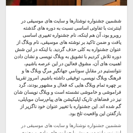
ششمین جشنواره نوشتارها و سایت های موسیقی در
اینترنت با تفاوتی اساسی نسبت به دوره های گذشته
روبرو بود، آن هم اینکه، نام جشنواره تغییری اساسی
یافت و ضمن تاکید بر نوشته های موسیقی، نام وبلاگ از
عنوان جشنواره به کلی حذف گردید. با اینکه در این شش
دوره تلاش کردیم با تشویق به وبلاگ نویسی و نشان دادن
اهمیت های آن، مشوق فعالین در این عرصه باشیم،
نتوانستیم در مقابلِ سونامیِ جهانگیرِ مرگِ وبلاگ ها و
فرهنگ وبلاگ نویسی، توفیقی داشته باشیم. امروز تقریبا
بر چهره تمام وبلاگ هایی که فعال و مشهور بودند، گرد
میکلوش روژا
موریس ژار
فراموشی و خاموشی نشسته است و وبلاگ نویسان شان
نیز در فضاهای تاریک اپلیکیشن های پیام‌رسان موبایلی،
گم شده اند. این جشنواره با تغییر عنوان خود ناگزیر از
بازگفتن این واقعیت تلخ بود.
یادداشتی بر موسیقی
دوره آموزش
ششمین جشنواره نوشتارها و سایت های موسیقی در
متن فیلم «متری
موسیقی بر
اینترنت مانند دوره پیش با حمایت های مادی و معنوی