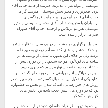
شیش و نیم»
موسیقی فی
برگزار می 
موسسه رادنواندیش با مدیریت هنرمند ارجمند جناب آقای
بردیا صدرنوری و مدیر بخشِ موسیقی، هنرمند گرامی
اگر نمی توانی
سکانسی به 
جناب آقای ناصر ایزدی و نیز حمایت فرهنگسرای
مشهورترین باشی،
موسیقی فیلم 
ارسباران با مدیریت جناب آقای محسن سلیمانی و مدیر
بدنام ترین باش
موسیقیِ هنرمندِ پرتلاش و ارجمند، جناب آقای شهرام
صارمی برگزار شده است.
به دلیل برگزاری دو جشنواره در یک سال، انتظار داشتیم
بر خلاف جشنواره های گذشته، آثار زیادی به دبیرخانه
نرسد ولی بر خلاف این تصور، با سیلی از نوشته ها در
شاخه های گوناگون مواجه شدیم. در این دوره، بیش از
۱۱۰ اثر به دبیرخانه جشنواره رسید که چیزی حدود
دوبرابر میانگین آثار دریافتی ما در دوره های گذشت بود.
شاید یکی از دلایل این استقبال گسترده، به جز تغییرات در
روش های خبر رسانی، اضافه شدن دو بخش به جشنواره
بود که در دوره های پیش حذف شده بود: بخش های
گزارش و گفتگو.
این دو بخش با نظر هیات داوران جدید دوباره به جشنواره