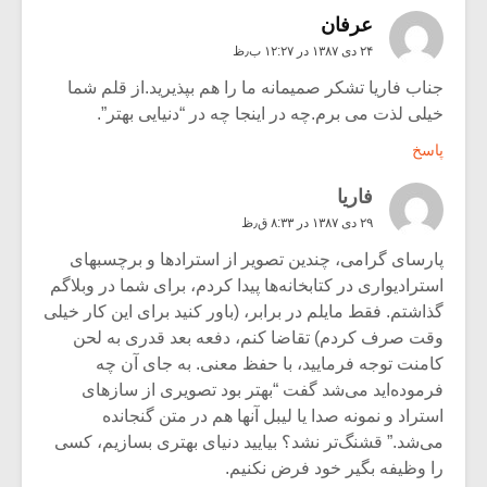
عرفان
۲۴ دی ۱۳۸۷ در ۱۲:۲۷ ب٫ظ
جناب فاریا تشکر صمیمانه ما را هم بپذیرید.از قلم شما
خیلی لذت می برم.چه در اینجا چه در “دنیایی بهتر”.
پاسخ
فاریا
۲۹ دی ۱۳۸۷ در ۸:۳۳ ق٫ظ
پارسای گرامی، چندین تصویر از استرادها و برچسبهای
استرادیواری در کتابخانه‌ها پیدا کردم، برای شما در وبلاگم
گذاشتم. فقط مایلم در برابر، (باور کنید برای این کار خیلی
وقت صرف کردم) تقاضا کنم، دفعه بعد قدری به لحن
کامنت توجه فرمایید، با حفظ معنی. به جای آن چه
فرموده‌اید می‌شد گفت “بهتر بود تصویری از سازهای
استراد و نمونه صدا یا لیبل آنها هم در متن گنجانده
می‌شد.” قشنگ‌تر نشد؟ بیایید دنیای بهتری بسازیم، کسی
را وظیفه بگیر خود فرض نکنیم.