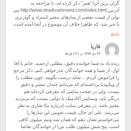
گران ترین آنرا “همر” ذکر کرده اید، با مراجعه به
آدرس:
http://www.stradivariinvest.com/index.html
می
توان از قیمت بعضی از سازهای معتبر استراد و گوارنری
با خبر شد، که ظاهرا خلاف آن موضوع در آنجا آمده است.
پاسخ
فاریا
۲۴ دی ۱۳۸۷ در ۶:۲۱ ق٫ظ
زنده باد به شما خواننده دقیق، مطلبی ارجمند، خانم یا آقا.
اول، از شما و همه خوانندگان عذرخواهی کنم، ذکر مرجع
را فراموش کردم… شاید درست بگویید، چون مطلب را
از ویکیپدیا برداشته‌ام که می‌دانم چندان معتبر و دقیق
نیست. ولی در صحت سایتی که معرفی کرده‌اید هم
درنگی باید، وبسایتی آکادمیک یا دولتی نیست که بی‌تردید
معتبر باشد. در معرفی سایت (درباره ما) تجاری به نظر
می‌رسد. علی ای حال، قیمت نجومی این سازها را
می‌خواستم نشان دهم که همان سه ونیم میلیون کافی
است، پنج شش میلیون طلب من! از خوانندگان تقاضا