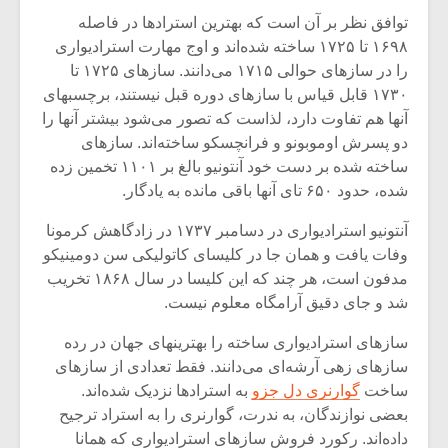
شیش و نیم»
موسیقی فی
توافق نظر بر آن است که بهترین استرادها در فاصله
برگزار می 
۱۶۹۸ تا ۱۷۲۵ ساخته شده‌اند و اوج مهارت استرادیواری
اگر نمی توانی
سکانسی به 
را در سازهای حوالی ۱۷۱۵ می‌دانند. سازهای ۱۷۲۵ تا
مشهورترین باشی،
موسیقی فیلم 
۱۷۳۰ قابل قیاس با سازهای دوره قبل نیستند، برچسبهای
بدنام ترین باش
آنها هم تفاوت دارد، لذاست که تصور می‌شود بیشتر آنها را
دو پسرش اوموبونو و فرانچسکو ساخته‌اند. سازهای
ساخته شده بر دست خود آنتونیو بالغ بر ۱۱۰۱ تخمین زده
شده، حدود ۶۵۰ تای آنها باقی مانده به یادگار.
آنتونیو استرادیواری در دسامبر ۱۷۳۷ در زادگاهش کرمونا
وفات یافت و همان جا در کلیسای کاتولیکی سن دومینیکو
مدفون است، هر چند که این کلیسا در سال ۱۸۶۸ تخریب
شد و جای دقیق آرامگاه معلوم نیست.
سازهای استرادیواری ساخته را بهترینهای جهان در رده
سازهای زهی آرشه‌ای می‌دانند. فقط تعدادی از سازهای
ساخت
گوارنری دل جزو
به استرادها نزدیک شده‌اند.
بعضی نوازندگان، به ندرت، گوارنری را به استراد ترجیح
داده‌اند. رکورد فروش سازهای استرادیواری که همانا