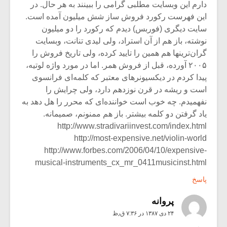
دارم این وبسایت مطلبی گرامی را ببینند به هر حال. در
این فهرست رکورد فروش ساز شش میلیون آمده است.
سایت دیگری (فوربس) دیدم که رکورد را دو میلیون
نوشته، باز هم از آن استراد، ولی لیدی تنانت، وبسایت
گران‌ترینها هم همین را تایید کرده، ولی تاریخ فروش را
۲۰۰۵ آورده، قبل از فروش همر. اما در مورد واژه لوتیه،
پیدا کردم در دیکسیونرهای معتبر که کلمه‌ای فرانسوی
است و ریشه در قرن نوزدهم دارد، ولی چرایش را
نفهمیدم. چه خوب است خواننده‌ای که محرر را هل دهد به
یاد گرفتن دو کلمه بیشتر. باز هم ممنونم، صمیمانه.
http://www.stradivariinvest.com/index.html
http://most-expensive.net/violin-world
http://www.forbes.com/2006/04/10/expensive-
musical-instruments_cx_mr_0411musicinst.html
پاسخ
پروانه
۲۴ دی ۱۳۸۷ در ۷:۳۶ ق٫ظ