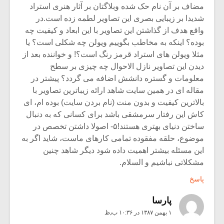
مضاف بر آن نام حک شده وبلاگتان بر آثار هنری استراد
شدیدا بر زیبایی بصری این تصاویر لطمه زده است.در
واقع هدف از گذاشتن این تصاویر با این ابعاد و کیفیت چه
بوده؟ اینکه به مخاطب بگوییم ویولن چه شکلی است؟ یا
مثلا ویولن های استراد قرمز رنگ است؟! و خواننده بعد از
دیدن این تصاویر نازل الاحوال چه چیزی بر سطح
معلومات و گستره دانشش اضافه می گردد؟ پیشتر در
مقاله ای در همین سایت شاهد ارائه زیباترین تصاویر با
بالاترین کیفیت و بدون منت (نام بردن سایت) بوده ام، ای
کاش این رفتار سرمشقی باشد برای کسانی که به دنبال
ساختن دنیای بهتری هستند!۵- اصولا داشتن تخصص در
موضوع، حلقه مفقوده تمامی کارهای ماست، شاید اگر به
این مسئله بیشتر اهمیت داده شود دیگر شاهد چنین
مشکلاتی نباشیم و السلام.
پاسخ
پارسا
۱ بهمن ۱۳۸۷ در ۱۰:۳۶ ب٫ظ