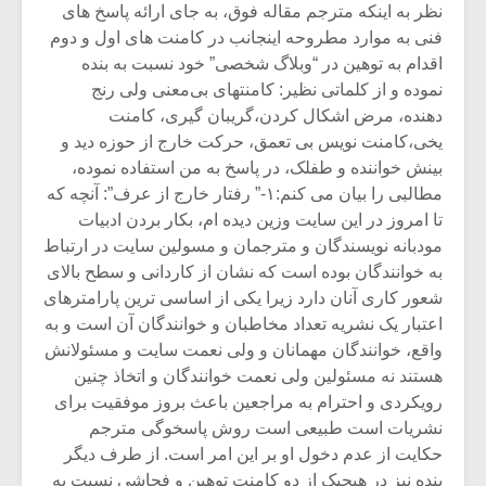
نظر به اینکه مترجم مقاله فوق، به جای ارائه پاسخ های
فنی به موارد مطروحه اینجانب در کامنت های اول و دوم
اقدام به توهین در “وبلاگ شخصی” خود نسبت به بنده
نموده و از کلماتی نظیر: کامنتهای بی‌معنی ولی رنج
دهنده، مرض اشکال کردن،گریبان گیری، کامنت
یخی،کامنت نویس بی تعمق، حرکت خارج از حوزه دید و
بینش خواننده و طفلک، در پاسخ به من استفاده نموده،
مطالبی را بیان می کنم:۱-” رفتار خارج از عرف”: آنچه که
تا امروز در این سایت وزین دیده ام، بکار بردن ادبیات
مودبانه نویسندگان و مترجمان و مسولین سایت در ارتباط
به خوانندگان بوده است که نشان از کاردانی و سطح بالای
شعور کاری آنان دارد زیرا یکی از اساسی ترین پارامترهای
اعتبار یک نشریه تعداد مخاطبان و خوانندگان آن است و به
واقع، خوانندگان مهمانان و ولی نعمت سایت و مسئولانش
هستند نه مسئولین ولی نعمت خوانندگان و اتخاذ چنین
رویکردی و احترام به مراجعین باعث بروز موفقیت برای
نشریات است طبیعی است روش پاسخوگی مترجم
حکایت از عدم دخول او بر این امر است. از طرف دیگر
بنده نیز در هیچیک از دو کامنت توهین و فحاشی نسبت به