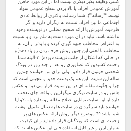
کسی وظیفه بگیر دیگری نیست اما در این مورد خاص(
آموزش عمومی افراد، یا بالا بردن سطح عمومی سواد
توسط “”رسانه””)، شما رسالت بالاتری از روابط عادی
اجتماعی ما بین افراد، نسبت به دیگران دارید و اگر
ظرفیت آموزش یا ارائه صحیح مطلبی در نویسنده وجود
نداشته باشد، نباید در آن مورد دست به قلم برد و یا نسبت
به اعتراض مخاطب جبهه گیری کرده و یا بدتر از آن، به
مخاطب با لحنی این چنین روش حرف زدن رو یاد دهد( و
در حالی که اشکال از جانب نویسنده بوده). ۳-البته شما
زحمت کشیدین که تصاویری رو بعد از چند روز در وبلاگ
شخصی خوتون قرار دادین ولی برای من خواننده چندین
ساله این سایت، این هم یک بدعت جدید و عجیبی است که
چرا و چگونه مقاله ای در این سایت قرار می دین و عکس
هاش رو در سایت دیگری میگزارین و واقعا جای تعجب
داره آیا این سایت توانایی اصلاح مقاله رو نداره یا…؟و آیا
خواننده باید سرگردان در سایت ها به دنبال تکمیل نوشته
شما باشد؟۴-موضوع دیگر روش ارائه عکس های پر
زحمت ای است که وبلاگتان قرار داده اید و آن کیفیت
بسیار پایین و غیر قابل استفاده فنی این عکس هاست که