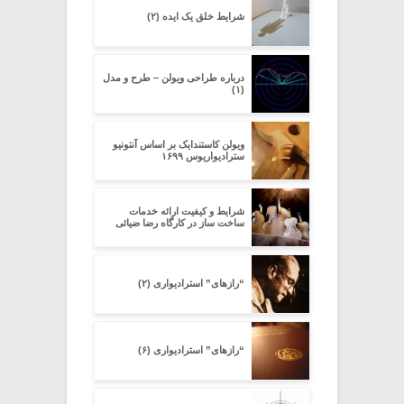
شرایط خلق یک ایده (۲)
درباره طراحی ویولن – طرح و مدل
(۱)
ویولن کاستندایک بر اساس آنتونیو
سترادیواریوس ۱۶۹۹
شرایط و کیفیت ارائه خدمات
ساخت ساز در کارگاه رضا ضیائی
“رازهای” استرادیواری (۲)
“رازهای” استرادیواری (۶)