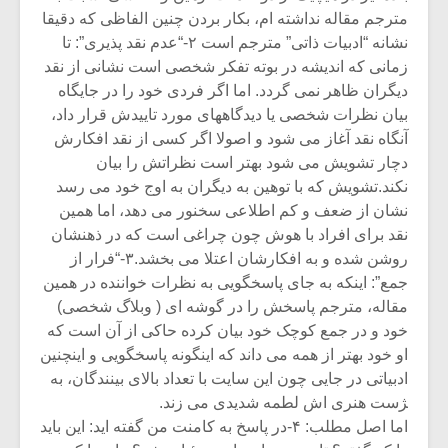
مترجم مقاله نداشته ام، بکار بردن چنین الفاظی که دقیقا
نشانه “ادبیات ذاتی” مترجم است ۲-“عدم نقد پذیری”: تا
زمانی که اندیشه در بوته تفکر شخصی است نشانی از نقد
دیگران ظاهر نمی گردد. اما اگر فردی خود را در جایگاه
بیان نظرات شخصی یا دیدگاههای مورد تاییدش قرار داد،
آنگاه نقد آغاز می شود و اصولا اگر کسی از نقد افکارش
دچار تشویش می شود بهتر است نظراتش را بیان
نکند.تشویش که با توهین به دیگران به اوج خود می رسد
نشان از ضعف و کم اطلاعی سخنور می دهد، اما همین
نقد برای افراد با هوش چون چراغی است که در ذهنشان
روشن شده و به افکارشان اعتلا می بخشد.۳-“فرار از
جمع”: اینکه به جای پاسخگویی به نظرات خواننده در همین
مقاله، مترجم پاسخش را در گوشه ای ( وبلاگ شخصی)
خود و در جمع کوچک خود بیان کرده حاکی از آن است که
او خود بهتر از همه می داند که اینگونه پاسخگویی و اینچنین
ادبیاتی در جایی چون این سایت با تعداد بالای بینندگان، به
‍‍ژست هنری اش لطمه شدیدی می زند.
اما اصل مطلب: ۴-در پاسخ به کامنت من گفته اید: این باید