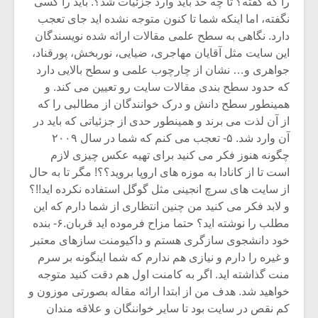
را که گفته؟ تا چه حد باید وارد جزئیات شد؟. باید را کسی
نگفته، اما اینکه شما تا کنون متوجه نشده اید جای تعجب
دارد. نگاهی به سطح علمی مقالات ارائه شده نویسندگان
این سایت مثل آقایان مهاجری، ضیایی، نوربخش، پورقناد،
جواهری و… نشان از چارچوب علمی و سطح بالایی دارد
که حدود سطح بندی مقالات سایت رو تعیین می کند. و
همینطور سطح دانش و درک خوانندگان از مطالبی را که
از آن لذت می برند و همینطور حدی از جزئیاتی که باید در
آن وارد شد. ۵- تعجب می کنم که شما در سال ۲۰۰۹
چگونه هنوز فکر می کنید برای تهیه عکس چیزی لازم
است تا از کانادا به موزه های اروپا بروید؟؟! مگر تا به حال
از سایت های سرچ انجینی مثل گوگل استفاده نکرده اید!!؟
و لابد فکر می کنید من چنین انتظاری از شما دارم که این
مطلب را نوشته اید؟ حتما مزاح فرموده اید قربان.۶- بنده
خود دانشجوی سازگری هستم و داکیومنت سازهای معتبر
و غیره را دارم و نیازی هم ندارم که شما اینگونه بر سرم
منت گذاشته اید. اگر به کامنت اول هم دقت کنید متوجه
خواهید شد. هدف من از ابتدا ارائه مقاله بصورتی موزون و
کم نقص در سایت بود تا سایر خواننگان و علاقه مندان