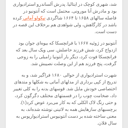
شد، شهری کوچک در ایتالیا. پدرش آلساندرو استرادیواری
بود و مادرش آنا مورونی. محتمل است که آنتونیو در
فاصله سالهای ۱۶۵۸ تا ۱۶۶۴ شاگردی
نیکولو آماتی
کرده
باشد در کارگاهش، ولی شواهدی هم برخلاف این قصه در
دست است.
آنتونیو در ژوئیه ۱۶۶۷ با فرانچسکا که بیوه‌ای جوان بود
ازدواج کرد، شش فرزند حاصلش. سی ویک سال بعد که
فرانچسکا فوت کرد، دیگر بار آنتونیا زامبلی را به زوجی
گرفت، پنج فرزند هم از این وصلت نصیبش شد.
شهرت استرادیواری از حوالی ۱۶۸۰ فراگیر شد، و به
تدریج از کپی برداری از مدلهای آماتی به شکلها و متدهای
اختصاصی خودش مایل شد. قوسهای بدنه را به کلی تغییر
میکلوش روژا
موریس ژار
داد، ضخامت چوب را در قسمتهای مختلف دگرگون کرد،
و حتی رنگ لاک الکلی که به کار می‌برد عوض کرد(۱).
برچسبهای سازهایش همه به لاتینی نوشته شده‌اند، به
معنی ساخته شده بر دست آنتونیوس استرادیواریوس به
یادداشتی بر موسیقی
دوره آموزش
سال فلان.
متن فیلم «متری
موسیقی بر