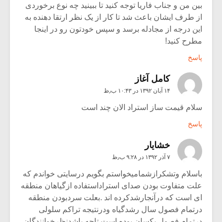
بین من و جناب فاریا توجه کنید تا ببینید چه نوع برخوردی
از طرف ایشان باعث شد تا کار از یک نظر ارتقا دهنده به
این درجه از مجادله برسد و سپس خودتون رو در اینجا
مطرح کنید!
پاسخ
کامل آغاز
۱۴ آبان ۱۳۹۲ در ۱۰:۴۳ ب٫ظ
سلام قیمت ساز استراد الان چند است
پاسخ
خشایار
۷ آذر ۱۳۹۲ در ۹:۲۸ ب٫ظ
باسلام وتشکرازشمامیخواستم بگویم درسایتی خواندم که
علت متفاوت بودن صدای استراداستفاده ازگیاهان منطقه
ای است که درآنجارشدکرده اند .بعلت سردبودن منطقه
درتمام فصول سال رشدگیاه ودرنتیجه تراکم سلولی
درتمام فصول یکسان بوده است.تاچه باشدنظرخوانندگان.