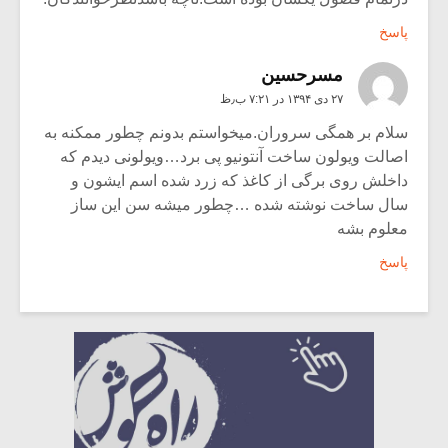
پاسخ
مسرحسین
۲۷ دی ۱۳۹۴ در ۷:۲۱ ب٫ظ
سلام بر همگی سروران.میخواستم بدونم چطور ممکنه به
اصالت ویولون ساخت آنتونیو پی برد…ویولونی دیدم که
داخلش روی برگی از کاغذ که زرد شده اسم ایشون و
سال ساخت نوشته شده …چطور میشه سن این ساز
معلوم بشه
پاسخ