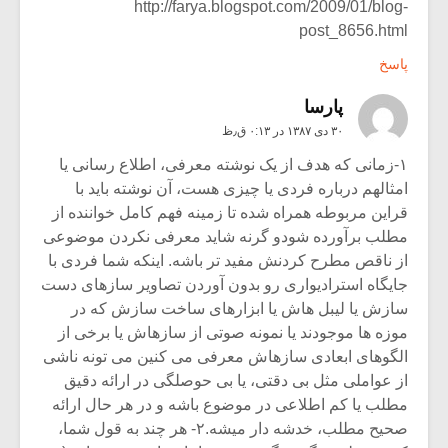
http://farya.blogspot.com/2009/01/blog-
post_8656.html
پاسخ
پارسا
۳۰ دی ۱۳۸۷ در ۰:۱۳ ق٫ظ
۱-زمانی که هدف از یک نوشته معرفی، اطلاع رسانی یا
امثالهم درباره فردی یا چیزی هست، آن نوشته باید با
قراین مربوطه همراه شده تا زمینه فهم کامل خواننده از
مطلب برآورده شودو گرنه شاید معرفی نکردن موضوعی
از ناقص مطرح کردنش مفید تر باشه. اینکه شما فردی با
جایگاه استرادیواری رو بدون آوردن تصاویر سازهای دست
سازش یا لیبل هاش یا ابزارهای ساخت سازش که در
موزه ها موجودند یا نمونه صوتی از سازهاش یا برخی از
الگوهای ابعادی سازهاش معرفی می کنین می تونه ناشی
از عواملی مثل بی دقتی، یا بی حوصلگی در ارائه دقیق
مطلب یا کم اطلاعی در موضوع باشه و در هر حال ارائه
صحیح مطلب، خدشه دار میشه.۲- هر چند به قول شما،