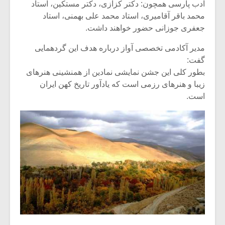
شیش و نیم»
موسیقی فی
ادب پارسی همچون: دکتر کزازی، دکتر مستکین، استاد
برگزار می 
محمد باقر آقامیری، استاد محمد علی بهمنی، استاد
جعفری جوزانی حضور خواهند داشت.
اگر نمی توانی
سکانسی به 
مشهورترین باشی،
موسیقی فیلم 
مدیر آکادمی تخصصی آواز درباره هدف این گردهمایی
بدنام ترین باش
گفت:
بطور کلی این جشن نمایشی نمادین از همنشینی هنرهای
زیبا و هنرهای رزمی است که یادآور تاریخ کهن ایران
است.