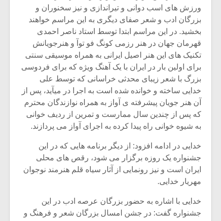
ورزش های اسب دوانی و تیراندازی و نیز سخنوران و
بزرگان ادب و شعر صفای دیگری به این مراسم خواهند
بخشید. در این مراسم ابتدا توسط استاد ناصر احمدی
قهرمان جهان در هنر رزمی کونگ فو توآ و هنرجویانش
تکنیک های این هنر اصیل ایرانی به همراه موسیقی سنتی
برای اولین بار در ایران با یک آهنگ ویژه که برای فردوسی
بزرگ با شعر زیبای محدثی خراسانی که توسط علی
خدایی ساخته و خوانده شده است به اجرا در میآید، پس از
آن هنر جویان پیشرفته ی آواز به همراه نوازندگان محترم
که پس از چندین سال ممارست و تمرین از ردیف خوانی
به شیوه خوانی راه پیدا کرده به اجرای آواز می پردازند.
خدایی در ادامه افزود: از دیگر برنامه هایی که در این
میکلوش روژا
موریس ژار
جشنواره یک روزه برگزار می شود، رقص های محلی
ایران است و نیز رونمایی از آثار سیاه قلم هنرمند نوجوان
مهریار خدایی.
خدایی با اشاره به حضور بزرگان عرصه ادب در این
یادداشتی بر موسیقی
دوره آموزش
متن فیلم «متری
موسیقی بر
جشنواره گفت: در جشن امسال بزرگان شعر و فرهنگ و