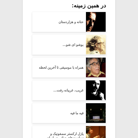
در همین زمینه:
حنانه و هزاردستان
بوشو ای شو…
همراه با موسیقی تا آخرین لحظه
غریب، غریبانه رفت…
فیه ما فیه
پازل ارکستر سمفونیک و
سیاست‌های دولتی در ایران