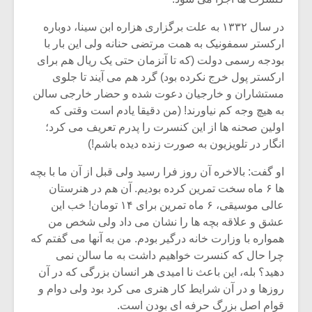
در سال ۱۳۳۲ به علت برگزاری هزاره ابن سینا، دوباره
ارکستر سمفونیک به همت مرتضی حنانه ولی این بار با
بودجه رسمی دولت (که تا آنزمان حتی یک ریال هم برای
ارکستر پول خرج نکرده بود) گرد هم می آیند تا جلوی
مستشاران و خارجیان دعوت شده و حضار خارجی سالن
به هیچ وجه کم نیاورند! (من دقیقا یادم است وقتی که
اولین صحنه ها از این کنسرت را پدرم تعریف می کرد؛
انگار در تلویزیون به صورت زنده دیده باشم!)
او گفت: بالاخره آن روز فرا رسید ولی قبل از آن ما با بچه
ها ۶ ماه سخت تمرین کرده بودیم. آن هم در هنرستان
عالی موسیقی، ۶ ماه تمرین برای ۱۴ تومان! خب این
عشق و علاقه بچه ها را نشان می داد ولی شخص من
همواره با وزارت خانه درگیر بودم. من به آنها می گفتم که
چرا حال که کنسرت خواهیم داشت به ما سالن نمی
دهید؟ بله، این باعث نا امیدی هر انسان بزرگی که در آن
روزها و در آن شرایط کار هنری می کرد بود ولی دوام و
قوام اصل بزرگ حرفه ای بودن است.