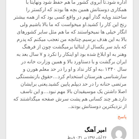
اداره شود.تا آبروی کشور ما هم حفظ شود ونهایتا با
همکاری دوستانش همین بچه ها بودند که ارکستر را
ساختند وپایه گذار آنهم در واقع کسی بود که از همه بیشتر
رنج این کار را کشید.او میخواست که ما بالا باشیم ولی
انگار خیلی ها نمیخواستند که ما هم مثل سایر کشورهای
بالا به این هدف برسیم.چنانچه من نعجب میکنم که پدرم
که باید سر یکسال از ایتالیا برمیگشت چون از فرهنگ
وهنر به او ابلاغ شده بود او اینکار را نکرد و ۷ سال بعد به
ایران برگشت و با دستاورد بالا و همین وزارت خانه در
سال ۱۳۴۰ ،به او کار نداد و او را در حد معلم هورن و
سازشناسی هنرستان استخدام کرد…حقوق بازنشستگی
مرتضی حنانه را در حد دیپلم پایین کشید.یعنی برایشان
اصلا داشتن یک موسیقیدان بالا مهم نبود…و این تاسف
دارد.هر چند کسانی هم پشت سرش صفحه میگذاشتند که
از نزدیکترین دوستانش بودند..
پاسخ
امیر آهنگ
۲۶ آبان ۱۳۹۶ در ۰:۳۱ ق٫ظ