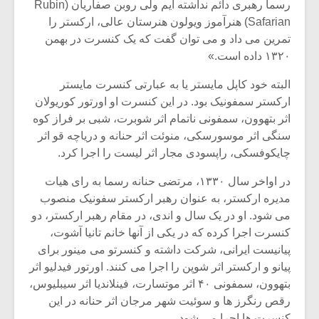
شیش و نیم»
موسیقی فی
رسما رهبری دائم نداشته ایم ولی روبن صفاریان (Rubin
برگزار می 
Safarian) هنرآموز ویولون هنرستان عالی، ارکستر را
تمرین می داد و می توان گفت که یک کنسرت در بهمن
اگر نمی توانی
سکانسی به 
۱۳۲۰ داده است.»
مشهورترین باشی،
موسیقی فیلم 
بدنام ترین باش
البته خود کاپل مایستر یا به عبارتی کنسرت مایستر
ارکستر سمفونیک بود. در این کنسرت او اورتور کوریولان
اثر بتهوون، سمفونی ناتمام اثر شوبرت، شبی بر فراز کوه
سنگی اثر موسورسکی، منوئت اثر حنانه و دریاچه قو اثر
چایکوفسکی، راپسودی مجار اثر لیست را اجرا کرد.
در اواخر سال ۱۳۳۰، مرتضی حنانه رسما به رای هیات
مدیره ارکستر، به عنوان رهبر ارکستر سفونیک منصوب
می شود. او در یک سال و اندی، در مقام رهبر ارکستر، دو
کنسرت اجرا کرده که در یکی از آنها خانم تانیا آشوت،
پیانیست ایرانی، شرکت داشته و کنسرتو می مینور برای
پیانو و ارکستر اثر شوپن را اجرا می کنند. اورتور فیدلیو اثر
بتهوون، سمفونی ۴۰ اثر موتسارت، فینلاندیا اثر سیبلیوس،
رقص رنگرز ها و سوئیت شهر مرجان اثر حنانه در این
کنسرت ها اجرا می شود.