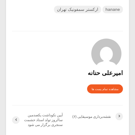
hanane
ارکستر سمفونیک تهران
امیرعلی حنانه
مشاهده تمام پست ها
آیین نکوداشت یکصدمین
نقشه‌برداری موسیقایی (۶)
سالروز تولد استاد حشمت
سنجری برگزار می شود