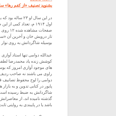
بشنوید تصنیف «از کفم رها» ساخ
در این سال او ۲۳ 
اول ۱۹۱۴ م، تعداد کمی از
صفحات م
بوسیله شاگردانش به روی نوار 
عبدالله دوامی تنها استاد آوا
کوشش زنده یاد محمدرضا لطفی 
های موجود آوازی امروز که بوسیل
راوی می باشند نه صاحب ردیف 
دوامی را لوح محفوظ تصانیف قاجا
پایور در کتابی تدوین و به باز
شاگردانش به ضبط رسیده است. 
گذشته نامیده اند، از معاصرانش
باشد یا در پایبندی به روایتی ثابت