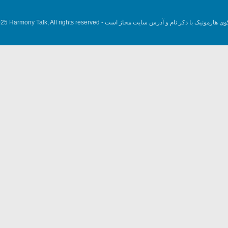
وی هارمونیک با ذکر نام و آدرس سایت مجاز است -
5 Harmony Talk, All rights reserved.