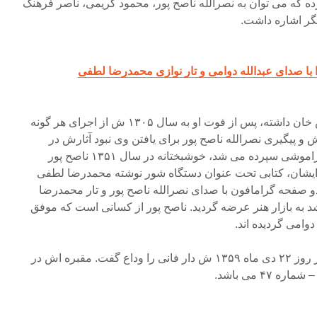
ه که می توان به نصرالله ناصح پور، محمود کریمی، ناصر فرهنگ
یگر اشاره داشت.
 با صدای عبدالله دوامی و تار نوازی محمدرضا لطفی
وی به دلیل ارادتی که به درویش خان داشته، پس از فوت او به سال ۱۳۰۵ ش از اجرای هر گونه
و پیگیری نصرالله ناصح پور برای یافتن وی نبود آثارش در
انزوای کامل در غبار زمان به فراموشی سپرده می شد، خوشبختانه در سال ۱۳۵۱ ناصح پور
ایشان، کتابی تحت عنوان دستگاه شور نوشته محمدرضا لطفی
سال ۱۳۵۳ ش که دو صفحه گرامافون با صدای نصرالله ناصح پور و تار محمدرضا
 به بازار هنر عرضه گردید. ناصح پور از کسانی است که موفق
وامی گردیده اند.
منزل دوامی در جماران بود و در روز ۲۲ دی ماه ۱۳۵۹ ش دار فانی را وداع گفت. مقبره اش در