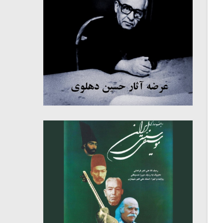
میکلوش روژا
موریس ژار