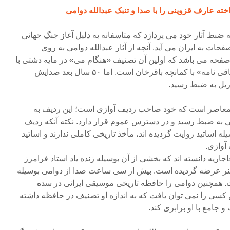
ته عارف قزوینی را با صدا و تنبک عبدالله دوامی
ساله بود که به ضبط آثار خود می پردازد که متاسفانه به دلیل آغاز جنگ جهانی
 این صفحات به ایران می آید. آنچه از آثار عبدالله دوامی به روی
شاهده شده ۱۲ روی صفحه می باشد که اولین آن تصنیف «هنگام می» در مایه دشتی با
تار درویش خان و آخرین آن «ساقی نامه» با کمانچه باقرخان است. اما ۵۰ سال بعد صدایش
ریل به ضبط رسید.
زی معاصر است که خود صاحب ردیف آوازی است؛ این ردیف به
به ضبط رسید و در دسترس عموم قرار دارد. نکته آنکه ردیف
ه اساتید روایت گردیده اند، مأخذ تاریخی کاملی ندارند و اساتید
آوازی.
ریه دانسته اند که بخشی از آن بوسیله زنده یاد استاد فرامرز
ار هنر عرضه گردیده است. بیش از سی ساعت صدا از دوامی بوسیله
همچنین دوامی را حافظه تاریخی موسیقی ایرانی در سده
 کسی را نمی توان یافت که به اندازه او تصنیف در حافظه داشته
 و جامع با او برابری کند.