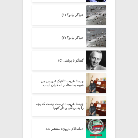
خنیاگر پیانو؟ (۱)
خنیاگر پیانو؟ (۲)
گفتگو با پولینی (۵)
چیستا غریب: تکنیک تدریس من
شبیه به استادم اصلانیان است
چیستا غریب: درست نیست که بچه
را به بردگی وادار کنیم!
«ماندالای درون» منتشر شد