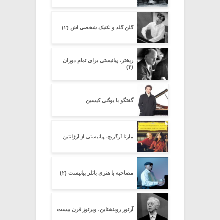
گلن گلد و تکنیک شخصی اش (۲)
ریختر، پیانیستی برای تمام دوران
(۳)
گفتگو با یوگنی کیسین
مارتا آرگریچ، پیانیستی از آرژانتین
مصاحبه با هنری باتلر پیانیست (۲)
آرتور روبنشتاین، ویرتوز قرن بیست