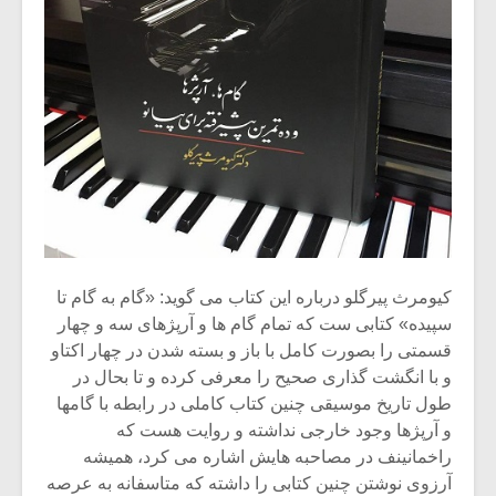
شیش و نیم»
موسیقی فی
برگزار می 
اگر نمی توانی
سکانسی به 
مشهورترین باشی،
موسیقی فیلم 
بدنام ترین باش
کیومرث پیرگلو درباره این کتاب می گوید: «گام به گام تا
سپیده» کتابی ست که تمام گام ها و آرپژهای سه و چهار
قسمتی را بصورت کامل با باز و بسته شدن در چهار اکتاو
و با انگشت گذاری صحیح را معرفی کرده و تا بحال در
طول تاریخ موسیقی چنین کتاب کاملی در رابطه با گامها
و آرپژها وجود خارجی نداشته و روایت هست که
راخمانینف در مصاحبه هایش اشاره می کرد، همیشه
آرزوی نوشتن چنین کتابی را داشته که متاسفانه به عرصه