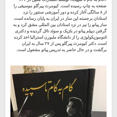
صفحه به چاپ رسیده است. کیومرث پیرگلو موسیقی را
از ۸ سالگی آغاز کرده و دور آموزشی سنتور را نزد
استادان برجسته این ساز در ایران به پایان رسانده است.
ساز پیانو را نیز در نزد استادان بین المللی مشق کرد و به
گرفتن دیپلم پیانو در بلژیک و سوئد نائل گردیده و دکتری
اتنوموزیکولوژی را از دانشگاه ملبورن استرالیا اخذ کرده
است. دکتر کیومرث پیرگلو پس از ۲۷ سال به ایران
برگشت و در حال حاضر به تدریس پیانو مشغول است.
میکلوش روژا
موریس ژار
یادداشتی بر موسیقی
دوره آموزش
متن فیلم «متری
موسیقی بر