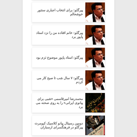
پیرگلو: برای انتخاب اجباری سنتور
خوشحالم
پیرگلو: خانم افتاده من را نزد استاد
پایور برد
پیرگلو: استاد پایور موضوع تزم بود
پیرگلو: ۷ سال شب تا صبح کار می
کردم
محمدرضا امیرقاسمی «شبی برای
پیانوی ایرانی» را به روی صحنه می
برد
دومین رسیتال پیانو کلاسیک کیومرث
پیرگلو در فرهنگسرای ارسباران