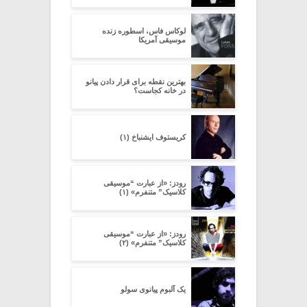
لوکاس فاس، اسطوره زنده
موسیقی آمریکا
بهترین نقطه برای قرار دادن پیانو
در خانه کجاست؟
کریستوف ایشنباخ (۱)
رودز: «از عبارت “موسیقی
کلاسیک” متنفرم» (۱)
رودز: «از عبارت “موسیقی
کلاسیک” متنفرم» (۲)
یک آلبوم پیانوی سولو