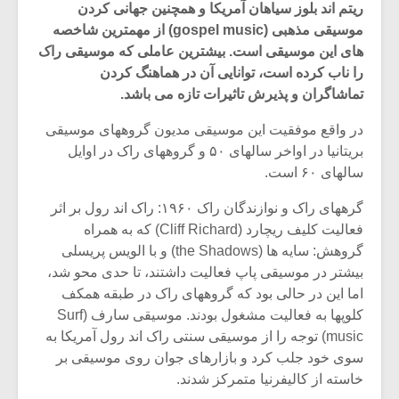
ریتم اند بلوز سیاهان آمریکا و همچنین جهانی کردن
موسیقی مذهبی (gospel music) از مهمترین شاخصه
های این موسیقی است. بیشترین عاملی که موسیقی راک
را ناب کرده است، توانایی آن در هماهنگ کردن
تماشاگران و پذیرش تاثیرات تازه می باشد.
در واقع موفقیت این موسیقی مدیون گروههای موسیقی
بریتانیا در اواخر سالهای ۵۰ و گروههای راک در اوایل
سالهای ۶۰ است.
گرههای راک و نوازندگان راک ۱۹۶۰: راک اند رول بر اثر
فعالیت کلیف ریچارد (Cliff Richard) که به همراه
گروهش: سایه ها (the Shadows) و با الویس پریسلی
بیشتر در موسیقی پاپ فعالیت داشتند، تا حدی محو شد،
میکلوش روژا
موریس ژار
اما این در حالی بود که گروههای راک در طبقه همکف
کلوپها به فعالیت مشغول بودند. موسیقی سارف (Surf
music) توجه را از موسیقی سنتی راک اند رول آمریکا به
سوی خود جلب کرد و بازارهای جوان روی موسیقی بر
یادداشتی بر موسیقی
دوره آموزش
خاسته از کالیفرنیا متمرکز شدند.
متن فیلم «متری
موسیقی بر