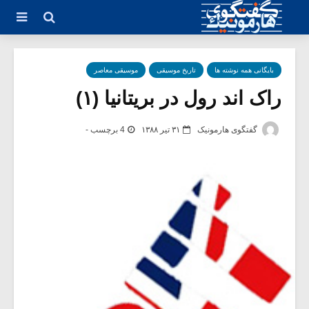
بایگانی همه نوشته ها
تاریخ موسیقی
موسیقی معاصر
راک اند رول در بریتانیا (۱)
گفتگوی هارمونیک
۳۱ تیر ۱۳۸۸
4 برچسب -