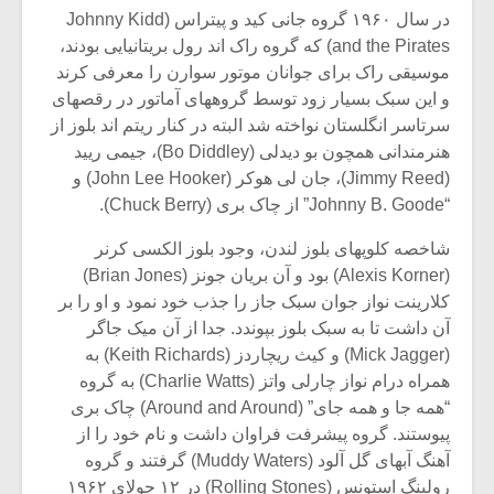
شیش و نیم»
موسیقی فی
در سال ۱۹۶۰ گروه جانی کید و پیتراس (Johnny Kidd
برگزار می 
and the Pirates) که گروه راک اند رول بریتانیایی بودند،
اگر نمی توانی
سکانسی به 
موسیقی راک برای جوانان موتور سوارن را معرفی کرند
مشهورترین باشی،
موسیقی فیلم 
و این سبک بسیار زود توسط گروههای آماتور در رقصهای
بدنام ترین باش
سرتاسر انگلستان نواخته شد البته در کنار ریتم اند بلوز از
هنرمندانی همچون بو دیدلی (Bo Diddley)، جیمی ریید
(Jimmy Reed)، جان لی هوکر (John Lee Hooker) و
“Johnny B. Goode” از چاک بری (Chuck Berry).
شاخصه کلوپهای بلوز لندن، وجود بلوز الکسی کرنر
(Alexis Korner) بود و آن بریان جونز (Brian Jones)
کلارینت نواز جوان سبک جاز را جذب خود نمود و او را بر
آن داشت تا به سبک بلوز بپوندد. جدا از آن میک جاگر
(Mick Jagger) و کیث ریچاردز (Keith Richards) به
همراه درام نواز چارلی واتز (Charlie Watts) به گروه
“همه جا و همه جای” (Around and Around) چاک بری
پیوستند. گروه پیشرفت فراوان داشت و نام خود را از
آهنگ آبهای گل آلود (Muddy Waters) گرفتند و گروه
رولینگ استونس (Rolling Stones) در ۱۲ جولای ۱۹۶۲