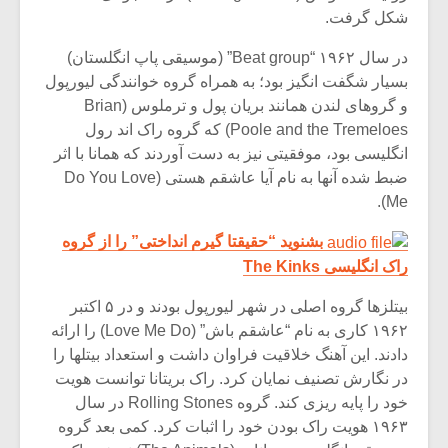
شکل گرفت.
در سال ۱۹۶۲ “Beat group” (موسیقی پاپ انگلستان)
بسیار شگفت انگیز بود؛ به همراه گروه خوانندگی لیورپول
و گروهای لندن همانند بریان پول و ترملوس (Brian
Poole and the Tremeloes) که گروه راک اند رول
انگلیسی بود، موفقیتی نیز به دست آوردند که همانا با اثر
ضبط شده آنها به نام آیا عاشقم هستی (Do You Love
Me).
بشنوید “حقیقتا گیرم انداختی” را از گروه
راک انگلیسی The Kinks
بیتلزها گروه اصلی در شهر لیورپول بودند و در ۵ اکتبر
۱۹۶۲ کاری به نام “عاشقم باش” (Love Me Do) را ارائه
دادند. این آهنگ خلاقیت فراوان داشت و استعداد بیتلها را
در نگارش تصنیف نمایان کرد. راک بریتانا توانست هویت
خود را پایه ریزی کند. گروه Rolling Stones در سال
۱۹۶۳ هویت راک بودن خود را اثبات کرد. کمی بعد گروه