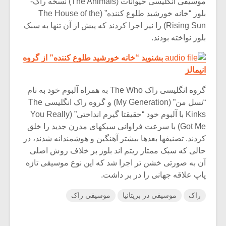
موسیقی انگلیسی حیوانات (The Animals) نسخه راک-
بلوز “خانه خورشید طلوع کننده” (The House of the
Rising Sun) را نیز اجرا کردند که پیش از آن تنها به سبک
بلوز نواخته بودند.
بشنوید “خانه خورشید طلوع کننده” از گروه
انیمالز
گروه انگلیسی راک The Who به همراه آلبوم خود به نام
“نسل من” (My Generation) و گروه راک انگلیسی The
Kinks با آلبوم خود “حقیقتا گیرم انداختی” (You Really
Got Me) با سرعت فراوانی سبکهای مدرن جدید را خلق
کردند. تصنیفها بعدها بیشتر آهنگین و هوشمندانه شدند، در
حالی که سبک ممتاز ریتم اند بلوز بر خلاف روش اصلی
آن به صورتی خشن تر اجرا شد که این نوع موسیقی تازه
پاپ علاقه جهانی را در بر داشت.
راک
موسیقی در بریتانیا
موسیقی راک