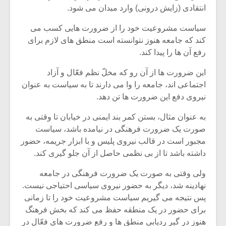
انتقادی (زایش درونی) وارد میدان می شود.
سیاست مشروعیت خود را از ضرورت هایی کسب می
کند که جامعه هنوز نتوانسته است منطق های لازم برای
رفع آن ها را پیدا کند.
این ضرورت ها از آن رو که مخلّ نظم فعّال و آزاد
اجتماعی اند، جامعه را وا می دارند تا به سیاست به عنوان
نیروی دفع این ضرورت ها تن دهد.
به عنوان مثال، بستن کمر بند ایمنی در خیابان تا وقتی به
صورت یک ضرورت فرهنگی در نیامده باشد، سیاست
مجبور است در قالب نیروی پلیس و با ابزار جریمه، حضور
داشته باشد تا از بی نظمی حاصل از آن جلو گیری کند.
میکلوش روژا
موریس ژار
ولی وقتی به صورت یک ضرورت فرهنگی در جامعه
نهادینه شد، دیگر به حضور نیروی سیاسی احتیاجی نیست.
پس نتیجه می گیریم سیاست مشروعیت خود را تا زمانی
یادداشتی بر موسیقی
دوره آموزش
برای حضور در یک منطقه حفظ می کند که بخش فرهنگ
متن فیلم «متری
موسیقی بر
هنوز در گیر ردیابی منطق ها و رفع ضرورت های فعّال در