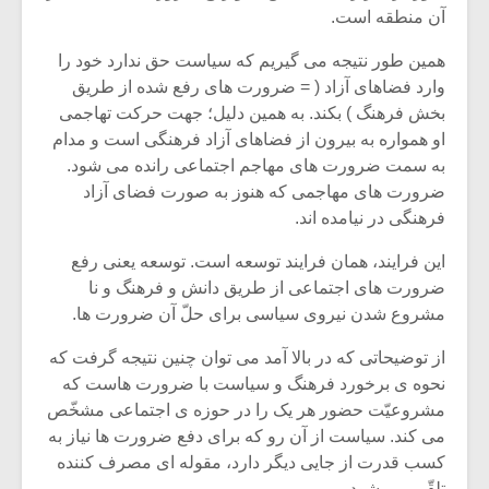
شیش و نیم»
موسیقی فی
آن منطقه است.
برگزار می 
همین طور نتیجه می گیریم که سیاست حق ندارد خود را
اگر نمی توانی
سکانسی به 
وارد فضاهای آزاد ( = ضرورت های رفع شده از طریق
مشهورترین باشی،
موسیقی فیلم 
بدنام ترین باش
بخش فرهنگ ) بکند. به همین دلیل؛ جهت حرکت تهاجمی
او همواره به بیرون از فضاهای آزاد فرهنگی است و مدام
به سمت ضرورت های مهاجم اجتماعی رانده می شود.
ضرورت های مهاجمی که هنوز به صورت فضای آزاد
فرهنگی در نیامده اند.
این فرایند، همان فرایند توسعه است. توسعه یعنی رفع
ضرورت های اجتماعی از طریق دانش و فرهنگ و نا
مشروع شدن نیروی سیاسی برای حلّ آن ضرورت ها.
از توضیحاتی که در بالا آمد می توان چنین نتیجه گرفت که
نحوه ی برخورد فرهنگ و سیاست با ضرورت هاست که
مشروعیّت حضور هر یک را در حوزه ی اجتماعی مشخّص
می کند. سیاست از آن رو که برای دفع ضرورت ها نیاز به
کسب قدرت از جایی دیگر دارد، مقوله ای مصرف کننده
تلقّی می شود.