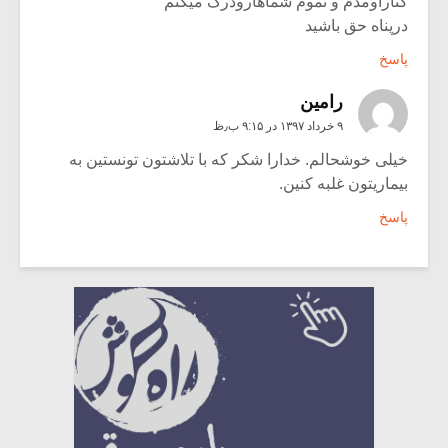
کناراومدم و تموم شماهارودرک میکنم
درپناه حق باشید
پاسخ
رامین
۹ خرداد ۱۳۹۷ در ۹:۱۵ ب٫ظ
خیلی خوشحالم. خدارا شکر که با تلاشتون تونستین به
بیماریتون غلبه کنین.
پاسخ