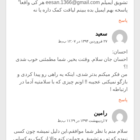
تشویق ایمیلم
eesan.1366@gmail.com
هر کى واقعا”
پاسخه بهم ایمیل بده ببینم لیاقت کمک داره یا نه
پاسخ
سعید
۲۷ فروردین ۱۳۹۴ در ۱۲:۰۷ ب٫ظ
احسان:
احسان جان سلام. وقتت بخیر. شما مطمئنی خوب شدی
!؟
من فکر میکنم بدتر شدی، اینکه یه راهی رو پیدا کردی و
بازگو نمیکنی عجیبه !! اونم چیزی که با سلامتیه آدما در
ارتباطه !
پاسخ
رامین
۷ اردیبهشت ۱۳۹۴ در ۱۱:۲۹ ب٫ظ
سلام منم با نظر شما موافقم،این دلیل نمیشه چون کسی
نبوده که تو رو تشویق و حمایت کنه حالا از کمک به کسایی