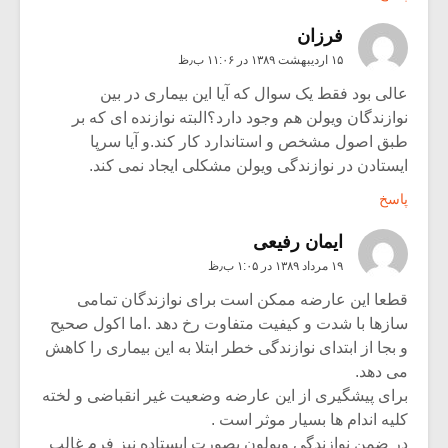
فرزان
۱۵ اردیبهشت ۱۳۸۹ در ۱۱:۰۶ ب٫ظ
عالی بود فقط یک سوال که آیا این بیماری در بین
نوازندگان ویولن هم وجود دارد؟البته نوازنده ای که بر
طبق اصول مشخص و استاندارد کار کند.و آیا سرپا
ایستادن در نوازندگی ویولن مشکلی ایجاد نمی کند.
پاسخ
ایمان رفیعی
۱۹ مرداد ۱۳۸۹ در ۱:۰۵ ب٫ظ
قطعا این عارضه ممکن است برای نوازندگان تمامی
سازها با شدت و کیفیت متفاوت رخ دهد .اما اکول صحیح
و بجا از ابتدای نوازندگی خطر ابتلا به این بیماری را کاهش
می دهد.
برای پیشگیری از این عارضه وضعیت غیر انقباضی و لخته
کلیه اندام ها بسیار موثر است .
در ضمن نوازندگی ویولون بصورت ایستاده نیز فرم غالب