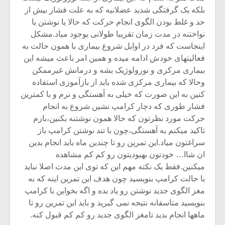
بلکه یک گرفتگی شدید عضلانیه که به علت فشار بیش از
حد و غلط بودن الگوی انجام حرکت که حالا یا نوشتن یا
نواختنه در مدت زمان تقریبا طولانی بوجود میاد.مشکل
اینجاست که فرد در اوایل شروع بیماری با همون حالت به
فعالیتهای خودش ادامه میده و همین امر باعث میشه این
بیماری مرکزی و نورولوژیک بشه و درمانش غیرممکن
وحالا که بیماری مرکزی شده باید از بازآموزی استفاده
کنین به این صورت که خیلی به آهستگی و نرم و با کمترین
فشار طوری که دچار کرامپ نشین شروع به انجام
حرکت مورد نظرتون که حالا همون نوشتنه بکنین،بازم
تاکید میکنم به آهستگی،چون با تند نوشتن کرامپ باز
سراغتون میاد.این تمرین رو تا چندین ماه باید انجام بدین
ان شاا… خودتون بهبودیتون رو کم کم مشاهده
میکنین.فقط یک نکته مهم این که توی این مدت اصلا نباید
با حالت کرامپ بنویسید چون هدف این تمرین اینه که به
مغز الگوی جدید نوشتن رو یاد بده و اگه بخواین با کرامپ
بنویسید متاسفانه نتیجه نمی گیرید و باید این تمرین رو تا
ماهها انجام بدید تامغز الگوی جدید رو کم کم قبول کنه.