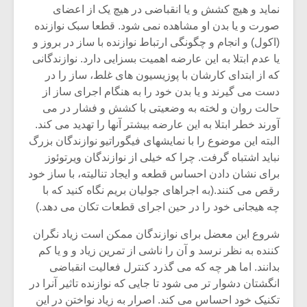
نماید و هیچ کشش و یا انقباضی در هیچ یک از اعضای
صورت و یا بدن او مشاهده نمی شود. قطعا سبک نوازنده
(اکول) و انجام و چگونگی ارتباط نوازنده با ساز در بروز و
یا عدم ابتلا به این عارضه اهمیت بسزایی دارد. نوازندگانی
که از ابتدای کارشان با پوزیسیون های غلط، ساز را در
دست می گیرند و یا بدن خود را به هنگام اجرای ساز از
حالت روان و لخته به وضعیتی با کشش و فشار در می
آورند خطر ابتلا به این عارضه بیشتر آنها را تهدید می کند.
البته این موضوع را با نمایشهای فیگوراتیو نوازندگان بزرگ
نباید اشتباه گرفت. چرا که خیلی از نوازندگان ویرتوئوز
برای نشان دادن احساس قطعه و ایجاد تنالیته، با ساز خود
رقص می کنند.(به اجراهای جولیان بریم نگاه کنید که با
چه هیجانی خود را در حین اجرای قطعات تکان می دهد.)
شروع این معضل برای نوازندگان ممکن است زیاد نگران
کننده به نظر نرسد و آن را ناشی از تمرین زیاد و و یا کم
بدانند. اما هر چه که می گذرد کنترل فعالیت انقباضی
انگشتان دشوار تر می شود تا جایی که نوازنده تاثیر آنرا در
تکنیک خود احساس می کند. اصرار به زیاد نواختن در این