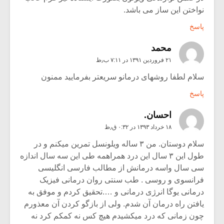
نواختن این ساز می باشد.
پاسخ
محمد
۲۱ فروردین ۱۳۹۱ در ۷:۱۱ ب٫ظ
سلام لطفا روشهای درمانو سریعتر بفرمایید ممنون
پاسخ
احسان.
۱۸ خرداد ۱۳۹۳ در ۰:۳۲ ق٫ظ
سلام دوستان. من ۳ ساله ویلونسل تمرین میکنم و در
طول این ۳ سال این درد همراهمه طى این سه سال اندازه
سى سال واسه درمانش از مطالب فارسى انگلیسى
فرانسوى و روسى . طب سنتى روان درمانى فیزیک
درمانى یوگا انرژى درمانى و ….تحقیق کردم و موفق به
یافتن راه درمان آن شدم. ولى از بازگو کردن آن معذورم
چون زمانى که درد میکشیدم هیچ کس نه کمکم کرد نه