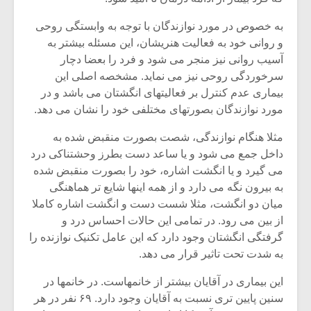
به خصوص در مورد نوازندگان با توجه به وابستگی روحی
و روانی خود به فعالیت هنریشان، این مسئله بیشتر به
آسیب روانی نیز منجر می شود و فرد را بعضا دچار
سرخوردگی روحی نیز می نماید. مشخصه اصلی این
بیماری عدم کنترل بر فعالیتهای انگشتان می باشد و در
مورد نوازندگان بصورتهای مختلفی خود را نشان می دهد.
مثلا هنگام نوازندگی، شصت بصورت منقبض شده به
داخل جمع می شود و یا ساعد دست بطرز وحشتناکی درد
می گیرد و یا انگشت اشاره، خود را بصورت منقبض شده
به بیرون نگه می دارد و از همه اینها شایع تر هماهنگی
میان دو انگشت، مثلا شست دست و انگشت اشاره کاملا
میکلوش روژا
موریس ژار
از بین می رود. در تمامی این حالات احساس درد و
گرفتگی انگشتان وجود دارد که این عامل تکنیک نوازنده را
به شدت تحت تاثیر قرار می دهد.
این بیماری در آقایان بیشتر از خانمهاست. در خانمها در
یادداشتی بر موسیقی
دوره آموزش
سنین پایین تری نسبت به آقایان وجود دارد. ۶۹ نفر در هر
متن فیلم «متری
موسیقی بر