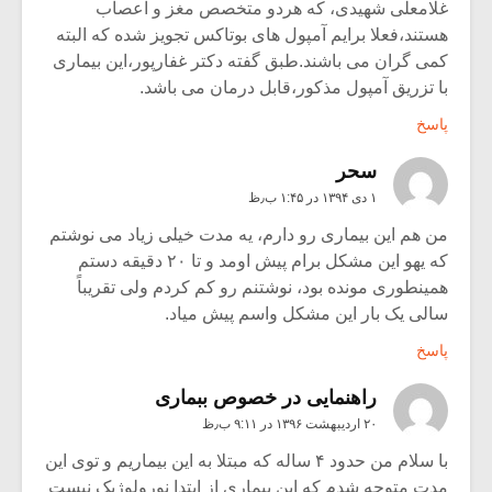
غلامعلی شهیدی، که هردو متخصص مغز و اعصاب
هستند،فعلا برایم آمپول های بوتاکس تجویز شده که البته
کمی گران می باشند.طبق گفته دکتر غفارپور،این بیماری
با تزریق آمپول مذکور،قابل درمان می باشد.
پاسخ
سحر
۱ دی ۱۳۹۴ در ۱:۴۵ ب٫ظ
من هم این بیماری رو دارم، یه مدت خیلی زیاد می نوشتم
که یهو این مشکل برام پیش اومد و تا ۲۰ دقیقه دستم
همینطوری مونده بود، نوشتنم رو کم کردم ولی تقریباً
سالی یک بار این مشکل واسم پیش میاد.
پاسخ
راهنمایی در خصوص ببماری
۲۰ اردیبهشت ۱۳۹۶ در ۹:۱۱ ب٫ظ
با سلام من حدود ۴ ساله که مبتلا به این بیماریم و توی این
مدت متوجه شدم که این بیماری از ابتدا نورولوژیک نیست