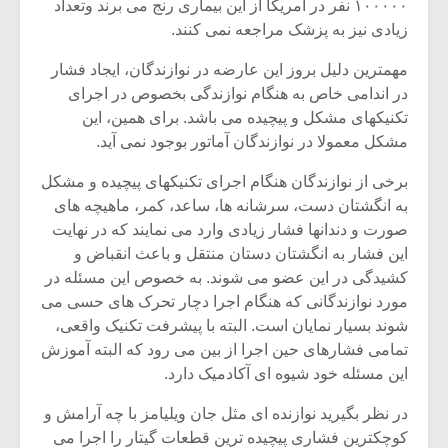
شیش و نیم»
موسیقی فی
۱۰۰۰۰۰ نفر در آمریکا از این بیماری رنج می برند وتعداد
برگزار می 
زیادی نیز به پزشک مراجعه نمی کنند.
اگر نمی توانی
سکانسی به 
مهمترین دلیل بروز این عارضه در نوازندگان، ایجاد فشار
مشهورترین باشی،
موسیقی فیلم 
در اندامی خاص به هنگام نوازندگی بخصوص در اجرای
بدنام ترین باش
تکنیکهای مشکل و پیچیده می باشد. برای همین، این
مشکل معمولا در نوازندگان آماتور بوجود نمی آید.
برخی از نوازندگان هنگام اجرای تکنیکهای پیچیده و مشکل
به انگشتان دست، سرشانه ها، ساعد، کمر، ماهیچه های
صورت و دندانها فشار زیادی وارد می نمایند که در نهایت
این فشار به انگشتان دستان منتقل و باعث انقباض و
کشیدگی در این عضو می شوند. به خصوص این مسئله در
مورد نوازندگانی که هنگام اجرا دچار تحرک های حسی می
شوند بسیار نمایان است. البته با پیشرفت تکنیک واقعی،
تمامی فشارهای حین اجرا از بین می رود که البته آموزش
این مسئله خود شیوه ای آکادمیک دارد.
در نظر بگیرید نوازنده ای مثل جان ویلیامز با چه آرامش و
کوچکترین فشاری پیچیده ترین قطعات گیتار را اجرا می