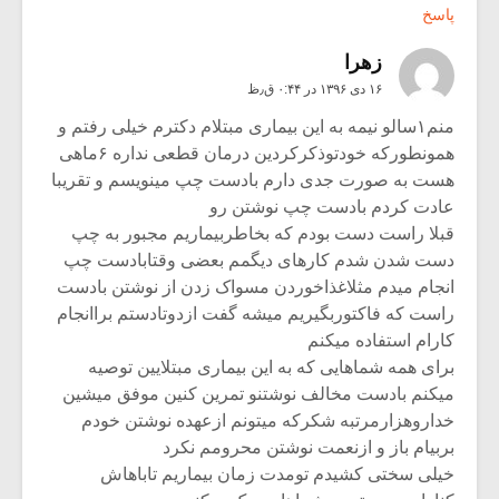
پاسخ
زهرا
۱۶ دی ۱۳۹۶ در ۰:۴۴ ق٫ظ
منم۱سالو نیمه به این بیماری مبتلام دکترم خیلی رفتم و
همونطورکه خودتوذکرکردین درمان قطعی نداره ۶ماهی
هست به صورت جدی دارم بادست چپ مینویسم و تقریبا
عادت کردم بادست چپ نوشتن رو
قبلا راست دست بودم که بخاطربیماریم مجبور به چپ
دست شدن شدم کارهای دیگمم بعضی وقتابادست چپ
انجام میدم مثلاغذاخوردن مسواک زدن از نوشتن بادست
راست که فاکتوربگیریم میشه گفت ازدوتادستم براانجام
کارام استفاده میکنم
برای همه شماهایی که به این بیماری مبتلایین توصیه
میکنم بادست مخالف نوشتنو تمرین کنین موفق میشین
خداروهزارمرتبه شکرکه میتونم ازعهده نوشتن خودم
بربیام باز و ازنعمت نوشتن محرومم نکرد
خیلی سختی کشیدم تومدت زمان بیماریم تاباهاش