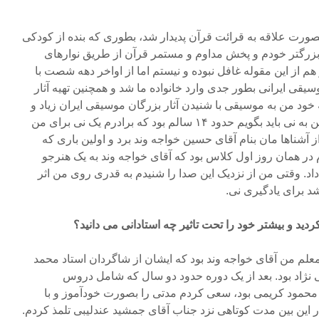
 بصورت علاقه به قرائت قرآن پدیدار شد، بطوری که بنده از کودکی
 بزرگتر خودم و پخش مداوم و مستمر قرآن از طریق نوارهای
هم از این مقوله غافل نبوده و نیستم اما از اواخر دهه شصت با
یقی ایرانی بطور جدی وارد خانواده ما شد و همچنین تهیه آثار
خود من به موسیقی با شنیدن آثار بزرگان موسیقی ایران زیاد و
زیادتر می شد. در مورد علاقه من به نی باید بگویم حدود ۱۴ سالم بود که برادرم یک نی برای من
ز آشناها مان بنام آقای حسین خواجه وند برد و اولین باری که
در همان روز اول کلاس بود که آقای خواجه وند به یک هنرجو
. وقتی من از نزدیک این صدا را شنیدم به قدری روی من اثر
د برای یادگیری نی.
دید و بیشتر خود را تحت تاثیر چه استادانی می دانید؟
لم من آقای خواجه وند بود که ایشان از شاگردان استاد محمد
نژاد بود. بعد از یک دوره حدود دو سال که شامل دروس
حمود کریمی بود، سعی کردم مدتی را بصورت خودآموز و با
 این بین مدت کوتاهی نزد جناب آقای جمشید عندلیبی تلمذ کردم.