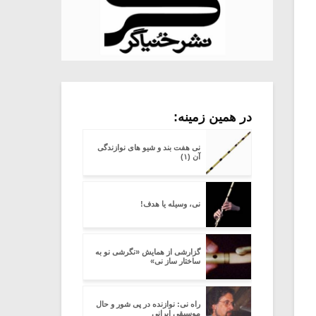
در همین زمینه:
نی هفت بند و شیو های نوازندگی
آن (۱)
نی، وسیله یا هدف!
گزارشی از همایش «نگرشی نو به
ساختار ساز نی»
راه نی: نوازنده در پی شور و حال
میکلوش روژا
موریس ژار
موسیقی ایرانی