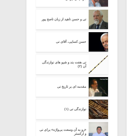
نی و حسن ناهید از زبان ناصح پور
یادداشتی بر موسیقی
دوره آموزشی «
متن فیلم «متری
موسیقی برای
شیش و نیم»
موسیقی فیلم»
حسن کسایی، آقای نی
برگزار می شود
اگر نمی توانی
سکانسی به نام
نی هفت بند و شیو های نوازندگی
مشهورترین باشی،
موسیقی فیلم (۲)
آن (۲)
بدنام ترین باش
مقدمه ای بر تاریخ نی
نوازندگی نی (۱)
«رو به آن وسعت بی‌واژه» برای نی
و ارکستر