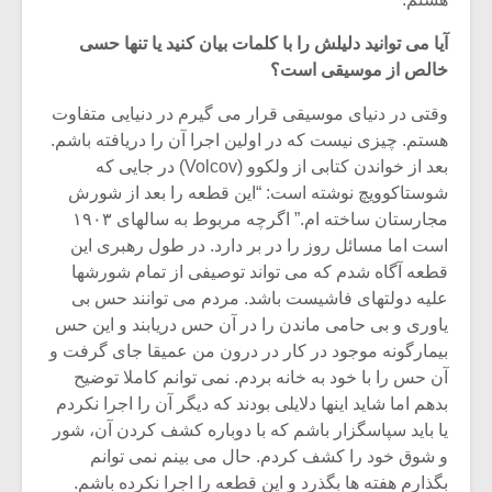
شیش و نیم»
موسیقی فی
برگزار می 
آیا می توانید دلیلش را با کلمات بیان کنید یا تنها حسی
اگر نمی توانی
سکانسی به 
خالص از موسیقی است؟
مشهورترین باشی،
موسیقی فیلم 
بدنام ترین باش
وقتی در دنیای موسیقی قرار می گیرم در دنیایی متفاوت
هستم. چیزی نیست که در اولین اجرا آن را دریافته باشم.
بعد از خواندن کتابی از ولکوو (Volcov) در جایی که
شوستاکوویچ نوشته است: “این قطعه را بعد از شورش
مجارستان ساخته ام.” اگرچه مربوط به سالهای ۱۹۰۳
است اما مسائل روز را در بر دارد. در طول رهبری این
قطعه آگاه شدم که می تواند توصیفی از تمام شورشها
علیه دولتهای فاشیست باشد. مردم می توانند حس بی
یاوری و بی حامی ماندن را در آن حس دریابند و این حس
بیمارگونه موجود در کار در درون من عمیقا جای گرفت و
آن حس را با خود به خانه بردم. نمی توانم کاملا توضیح
بدهم اما شاید اینها دلایلی بودند که دیگر آن را اجرا نکردم
یا باید سپاسگزار باشم که با دوباره کشف کردن آن، شور
و شوق خود را کشف کردم. حال می بینم نمی توانم
بگذارم هفته ها بگذرد و این قطعه را اجرا نکرده باشم.