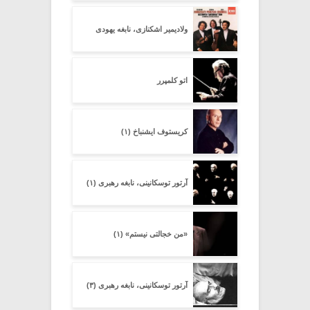
ولادیمیر اشکنازی، نابغه یهودی
اتو کلمپرر
کریستوف ایشنباخ (۱)
آرتور توسکانینی، نابغه رهبری (۱)
«من خجالتی نیستم» (۱)
آرتور توسکانینی، نابغه رهبری (۳)