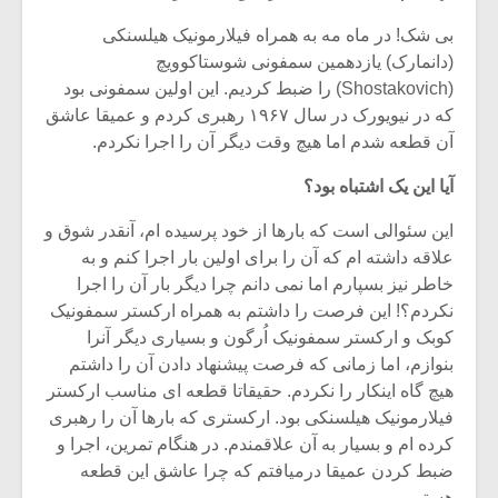
بی شک! در ماه مه به همراه فیلارمونیک هیلسنکی
(دانمارک) یازدهمین سمفونی شوستاکوویچ
(Shostakovich) را ضبط کردیم. این اولین سمفونی بود
که در نیویورک در سال ۱۹۶۷ رهبری کردم و عمیقا عاشق
آن قطعه شدم اما هیچ وقت دیگر آن را اجرا نکردم.
آیا این یک اشتباه بود؟
این سئوالی است که بارها از خود پرسیده ام، آنقدر شوق و
علاقه داشته ام که آن را برای اولین بار اجرا کنم و به
خاطر نیز بسپارم اما نمی دانم چرا دیگر بار آن را اجرا
نکردم؟! این فرصت را داشتم به همراه ارکستر سمفونیک
کوبک و ارکستر سمفونیک اُرگون و بسیاری دیگر آنرا
میکلوش روژا
موریس ژار
بنوازم، اما زمانی که فرصت پیشنهاد دادن آن را داشتم
هیچ گاه اینکار را نکردم. حقیقاتا قطعه ای مناسب ارکستر
فیلارمونیک هیلسنکی بود. ارکستری که بارها آن را رهبری
کرده ام و بسیار به آن علاقمندم. در هنگام تمرین، اجرا و
یادداشتی بر موسیقی
دوره آموزش
ضبط کردن عمیقا درمیافتم که چرا عاشق این قطعه
متن فیلم «متری
موسیقی بر
هستم.