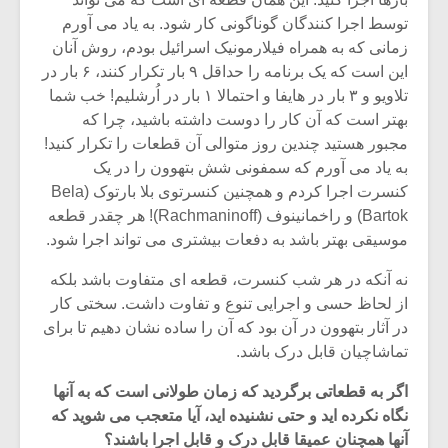
توسط اجرا کنندگان گوناگونی کار شود. به یاد می آورم
زمانی که به همراه فیلارمونیک اسرائیل بودم، روش آنان
این است که یک برنامه را حداقل ۹ بار تکرار کنند، ۶ بار در
تلاویو و ۳ بار در هایفا و احتمالا ۱ بار در اُرشلیم! خب شما
بهتر است که آن کار را دوست داشته باشید، چرا که
مجبور هستید چندین روز متوالی آن قطعات را تکرار کنید!
به یاد می آورم که سمفونی شش بتهوون را در یک
کنسرت اجرا کردم و همچنین کنسرتوی بلا بارتوک (Bela
Bartok) و راخمانینوف (Rachmaninoff)! هر چقدر قطعه
موسیقی بهتر باشد به دفعات بیشتری می تواند اجرا شود.
نه آنکه در هر شب کنسرت، قطعه ای متفاوت باشد بلکه
از لحاظ حسی و اجرایی تنوع و تفاوت داشت. سختی کار
در آثار بتهوون در آن بود که آن را ساده نشان دهیم تا برای
تماشاچیان قابل درک باشد.
اگر به قطعاتی برگردید که زمان طولانی است که به آنها
نگاه نکرده اید و حتی نشنیده اید، آیا متعجب می شوید که
آنها همچنان عمیقا قابل درک و قابل اجرا باشند؟