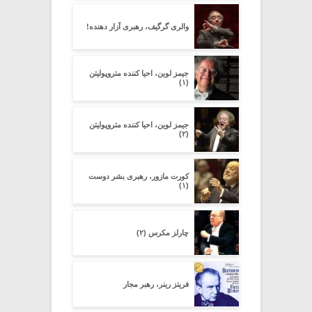
والری گرگیف، رهبری آزار دهنده!
جیمز لوین، احیا کننده متروپولیتن
(۱)
جیمز لوین، احیا کننده متروپولیتن
(۲)
کورت مازور، رهبری بشر دوست
(۱)
چارلز مکرس (۲)
فریتز رینر، رهبر مجار