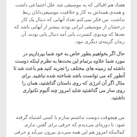
هفتاد هم اقبالی که به موسیقی شد علل اجتماعی داشت
و همه‌‌ی همه‌اش به کار و خلاقیت موسیقی‌دانان ربط
نداشت. من فکر نمی‌کنم تعداد آنهایی که دنبال یک کار
درخشان از موسیقی ایرانی بودند بیشتر از آنهایی باشد که
بعدها که ویدیوی کنسرت یانی آمد دنبال یانی بودند. آن
زمان گزینه‌ی دیگری نبود.
حال اگر بخواهیم بطور خاص به خود شما بپردازیم در
مورد شما علاوه برتمام این بحث‌ها به نظرم اینکه دوست
داشته اید زمینه های مختلف را تجربه کنید هم باعث شد تا
آنطور که می توانست باشد شناخته شده نباشید. برای
مثال اگر آن انرژی که روی داستان گذاشتید، همان را
روی ساز می گذاشتید شاید امروز چند آلبوم تکنواری
میکلوش روژا
موریس ژار
داشتید.
من هیچوقت دوست نداشتم سازم با کسی اشتباه گرفته
شود. تا دوره‌ای می‌دیدم که حرفی برای گفتن ندارم.
یادداشتی بر موسیقی
دوره آموزش
متن فیلم «متری
موسیقی بر
کمااینکه امروز هم این همه سی‌دی بیرون می‌آید و حرفی