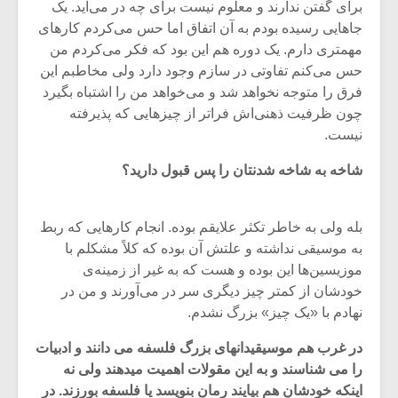
شیش و نیم»
موسیقی فی
برای گفتن ندارند و معلوم نیست برای چه در می‌آید. یک
برگزار می 
جاهایی رسیده بودم به آن اتفاق اما حس می‌کردم کارهای
مهمتری دارم. یک دوره هم این بود که فکر می‌کردم من
اگر نمی توانی
سکانسی به 
حس می‌کنم تفاوتی در سازم وجود دارد ولی مخاطبم این
مشهورترین باشی،
موسیقی فیلم 
بدنام ترین باش
فرق را متوجه نخواهد شد و می‌خواهد من را اشتباه بگیرد
چون ظرفیت ذهنی‌اش فراتر از چیزهایی که پذیرفته
نیست.
شاخه به شاخه شدنتان را پس قبول دارید؟
بله ولی به خاطر تکثر علایقم بوده. انجام کارهایی که ربط
به موسیقی نداشته و علتش آن بوده که کلاً مشکلم با
موزیسین‌ها این بوده و هست که به غیر از زمینه‌ی
خودشان از کمتر چیز دیگری سر در می‌آورند و من در
نهادم با «یک چیز» بزرگ نشدم.
در غرب هم موسیقیدانهای بزرگ فلسفه می دانند و ادبیات
را می شناسند و به این مقولات اهمیت میدهند ولی نه
اینکه خودشان هم بیایند رمان بنویسد یا فلسفه بورزند. در