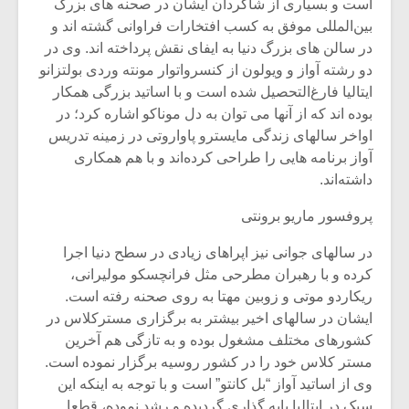
است و بسیاری از شاگردان ایشان در صحنه های بزرگ
بین‌المللی موفق به کسب افتخارات فراوانی گشته اند و
در سالن های بزرگ دنیا به ایفای نقش پرداخته اند. وی در
دو رشته آواز و ویولون از کنسرواتوار مونته وردی بولتزانو
ایتالیا فارغ‌التحصیل شده است و با اساتید بزرگی همکار
بوده اند که از آنها می توان به دل موناکو اشاره کرد؛ در
اواخر سالهای زندگی مایسترو پاواروتی در زمینه تدریس
آواز برنامه هایی را طراحی کرده‌اند و با هم همکاری
داشته‌اند.
پروفسور ماریو برونتی
در سالهای جوانی نیز اپراهای زیادی در سطح دنیا اجرا
کرده‌ و با رهبران مطرحی مثل فرانچسکو مولیرانی،
ریکاردو موتی و زوبین مهتا به روی صحنه رفته‌ است.
ایشان در سالهای اخیر بیشتر به برگزاری مسترکلاس در
کشورهای مختلف مشغول بوده و به تازگی هم آخرین
مستر کلاس خود را در کشور روسیه برگزار نموده‌ است.
وی از اساتید آواز “بل کانتو” است و با توجه به اینکه این
سبک در ایتالیا پایه گذاری گردیده و رشد نموده، قطعا