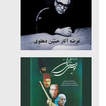
میکلوش روژا
موریس ژار