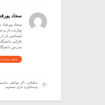
سجاد پورقنا
سجاد پورقناد متولد ۳۶۰
نوازنده تار و س
لیسانس تار از 
فارابی دانشگاه
مدرس دانشگاه 
مشاهده تمام پست 
سلطانی: اگر مواظب نباشیم 
نوستالوژی غرق میشویم