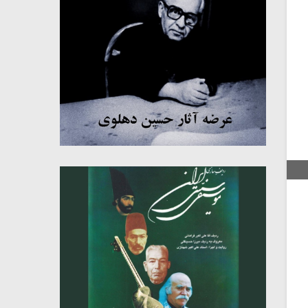
میکلوش روژا
موریس ژار