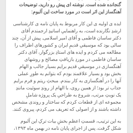
گنجانده شده است. نوشته ای پیش رو دارید، توضیحات
آهنگساز این اثر است در مورد ساخت این آلبوم:
ایده ی اولیه ی این کار مربوط به پایان نامه ی کارشناسی
ارشدِ نگارنده است، به راهنماییِ اساتیدِ ارجمندم آقای
دکتر ساسان فاطمی و آقای امیر اسلامی. پیش از آن، چند
سالی بود که موسیقیِ قدیمِ ایران و کشورهای اطراف را
مطالعه می کردم و ایده های استادِ بزرگوار، آقای دکتر
ساسان فاطمی در موردِ بازیافتِ مصالح و روشهای
آهنگسازی در موسیقیِ قدیم برایم بسیار جالب و الهام
بخش بود و بسیار علاقمند بودم که بتوانم به طورِ عملی
آنها را در آهنگسازی به کار ببندم. مبحثِ ریتم و فرم برایم
جذاب تر بود؛ از همین روی، با الهام از روندِ سوئیت مانندِ
میکلوش روژا
موریس ژار
یک نوبتِ مرتب، شروع به طراحیِ یک پروژه شاملِ
مجموعه ای از قطعات کردم که ساختار و روندی مشخص
داشته باشند و از اصولی که تعریف می کردم، پیروی کنند.
به این ترتیب، قسمتِ اعظمِ بخشِ بیات ترکِ این آلبوم
یادداشتی بر موسیقی
دوره آموزش
متن فیلم «متری
موسیقی بر
شکل گرفت. پس از اجرای پایان نامه در بهمن ماه ۱۳۹۳،