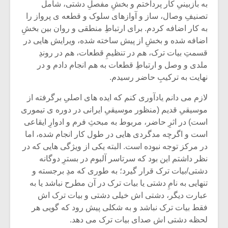
شیش و نیم»
موسیقی فی
به بازبینیِ کار پرداختم و بخشِ مفصلِ دشتی، شامل
برگزار می 
تصنیفِ وصال، ساز و آوازهای سلوک و قطعه ی پرواز را
به کار اضافه کردم. برای ارتباطِ منطقی و روان بین بخشِ
اگر نمی توانی
سکانسی به 
اضافه شده و بخشِ از پیش ساخته شده، ویرایش هایی در
مشهورترین باشی،
موسیقی فیلم 
بدنام ترین باش
قسمتِ بیات ترک، هم در تنظیمِ قطعات، هم در روندِ
ملدی و وصل و ارتباطِ قطعات به هم انجام دادم و در
نهایت به ترکیبِ حاضر رسیدم.
لازم می دانم یادآوری کنم که ایده های اصلیِ برگرفته از
موسیقیِ قدیم (منظور موسیقیِ ایرانی در دوره ی تیموری
است) در اثرِ حاضر، مربوط به مبحثِ فرم و ادوارِ ایقاعی
است و اگرچه مدگردی هایی در طول کار انجام شده، اما
در مرکز توجه نبوده است. البته یکی از ویژگی هایی که در
نظر داشتم این بود که سرتاسر آلبوم در بسترِ دوگانه
دشتی/بیات ترک قرار گیرد؛ به ‏طوری که مدِ برجسته و
تنهایی به نامِ دشتی یا بیات ترک در آن مطرح نباشد یا به
‏عبارت دیگر، دشتی ‏اش خیلی دشتی و بیات ترک اش
فقط بیات ترک نباشد و به شکلی پیش رود که گویی هر
لحظه دشتی اش صدای بیات ترک می ‏دهد.