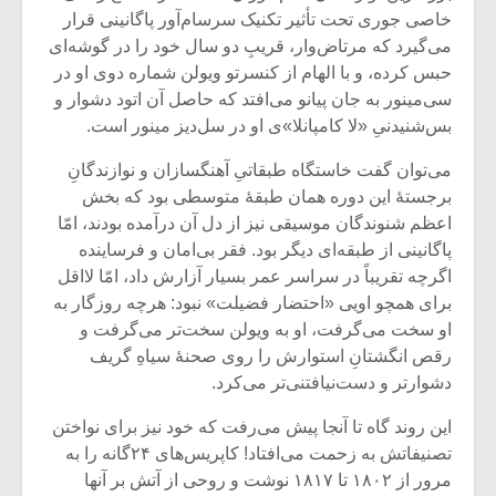
شیش و نیم»
موسیقی فی
خاصی جوری تحت تأثیر تکنیک سرسام‌آور پاگانینی قرار
برگزار می 
می‌گیرد که مرتاض‌وار، قریبِ دو سال خود را در گوشه‌ای
اگر نمی توانی
سکانسی به 
حبس کرده، و با الهام از کنسرتو ویولن شماره دوی او در
مشهورترین باشی،
موسیقی فیلم 
سی‌مینور به جان پیانو می‌افتد که حاصل آن اتود دشوار و
بدنام ترین باش
بس‌شنیدنیِ «لا کامپانلا»ی او در سل‌دیز مینور است.
می‌توان گفت خاستگاه طبقاتیِ آهنگسازان و نوازندگانِ
برجستۀ این دوره همان طبقۀ متوسطی بود که بخش
اعظم شنوندگان موسیقی نیز از دل آن درآمده بودند، امّا
پاگانینی از طبقه‌ای دیگر بود. فقر بی‌امان و فرساینده
اگرچه تقریباً در سراسر عمر بسیار آزارش داد، امّا لااقل
برای همچو اویی «احتضار فضیلت» نبود: هرچه روزگار به
او سخت می‌گرفت، او به ویولن سخت‌تر می‌گرفت و
رقص انگشتانِ استوارش را روی صحنۀ سیاهِ گریف
دشوارتر و دست‌نیافتنی‌تر می‌کرد.
این روند گاه تا آنجا پیش می‌رفت که خود نیز برای نواختن
تصنیفاتش به زحمت می‌افتاد! کاپریس‌های ۲۴گانه را به
مرور از ۱۸۰۲ تا ۱۸۱۷ نوشت و روحی از آتش بر آنها