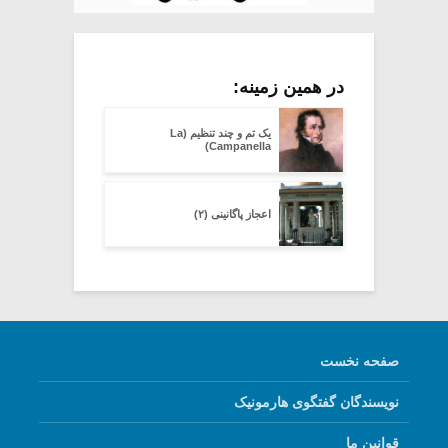
در همین زمینه:
یک تم و چند تنظیم (La
Campanella)
اعجاز پاگانینی (۲)
صفحه نخست
نویسندگان گفتگوی هارمونیک
قوانین ما