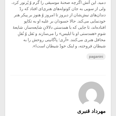
دمید. این آتش اگرچه صحنۀ موسیقی را گرم وُ پُرنور کرد،
ولی از سویی به جان کوتوله‌های هنری‌ای افتاد که ردّ
دندان‌های نیش‌شان از دیروز تا امروز وُ هنوز بر پیکر هنر
خودنمایی می‌کند. حالا حسودان بر علیه او به تکاپو
افتاده‌اند، تا جایی که با همدستی دلالانِ شایعه‌ساز، شایعۀ
شومِ «همدستی او با ابلیس» را می‌سازند و نَقل وُ نُقلِ
محافل هنری می‌کنند. «آری؛ پاگانینی روحش را به
شیطان فروخته، و اینک خودْ شیطان است!».
paganini
مهرداد قنبری