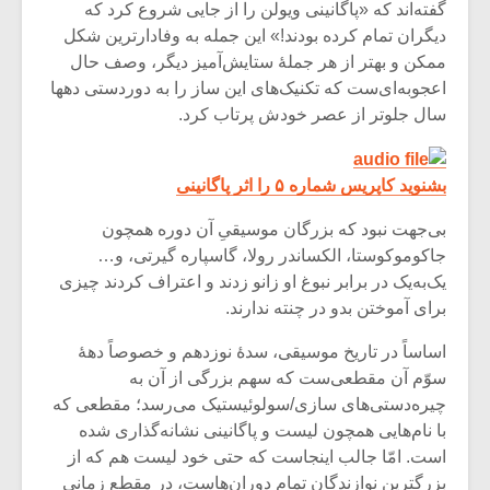
گفته‌اند که «پاگانینی ویولن را از جایی شروع کرد که
دیگران تمام کرده بودند!» این جمله به وفادارترین شکل
ممکن و بهتر از هر جملۀ ستایش‌آمیز دیگر، وصف حال
اعجوبه‌ای‌ست که تکنیک‌های این ساز را به دوردستی دهها
سال جلوتر از عصر خودش پرتاب کرد.
بشنوید کاپریس شماره ۵ را اثر پاگانینی
بی‌جهت نبود که بزرگان موسیقیِ آن دوره همچون
جاکوموکوستا، الکساندر رولا، گاسپاره گیرتی، و…
یک‌به‌یک در برابر نبوغ او زانو زدند و اعتراف کردند چیزی
برای آموختن بدو در چنته ندارند.
میکلوش روژا
موریس ژار
اساساً در تاریخ موسیقی، سدۀ نوزدهم و خصوصاً دهۀ
سوّم آن مقطعی‌ست که سهم بزرگی از آن به
چیره‌دستی‌های سازی/سولوئیستیک می‌رسد؛ مقطعی که
با نام‌هایی همچون لیست و پاگانینی نشانه‌گذاری شده
یادداشتی بر موسیقی
دوره آموزش
است. امّا جالب اینجاست که حتی خود لیست هم که از
متن فیلم «متری
موسیقی بر
بزرگترین نوازندگان تمام دوران‌هاست، در مقطع زمانی