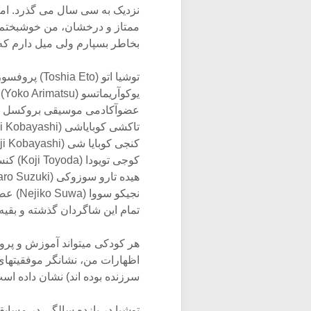
نزدیک به سی سال می گذرد. امر
ممتاز و درخشان، من خوشبختم و
بخاطر بسپارم ولی میل دارم که ا
توشیا اتو (Toshia Eto) پروفسوردرانستیتو کرتیس
یوکوآریماتسو (Yoko Arimatsu)
عضوآکادمی موسیقی بروکسل
تاکشی کوبایاشی (Takeshi Kobayashi) کنسرت مایستر در چکسلواکی
کنجی کوبایا شی (Kenji Kobayashi) عضو ارکستر جولیارد سکول
کوجی تویودا (Koji Toyoda) کنسرت مایستر در ارکسترسمفونیک برلین
هیده تارو سوزوکی (Hidetaro Suzuki) کنسرت مایستر ارکسترسمفونیک کوبک
نجیکو سووا (Nejiko Suwa) عضوارکسترآکادمی موزیک بروکسل
تمام این شاگردان گذشته و بقی
هر کودکی میتواند آموزش و پرو
اظهارات من، نشانگر موفقیتها
سرزنده بوده اند) نشان داده اس
توشیا در یازده سالگی در مسا