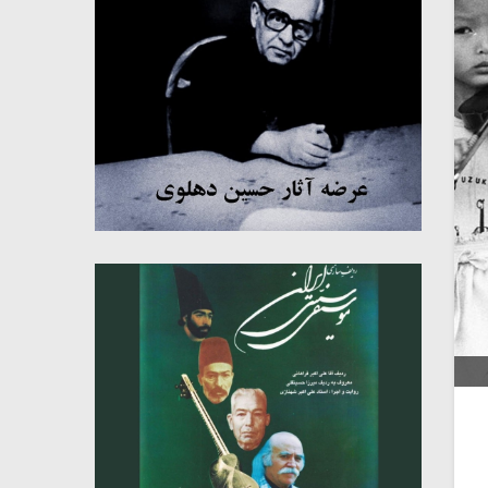
میکلوش روژا
موریس ژار