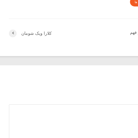
ها
فهم
کلارا ویک شومان