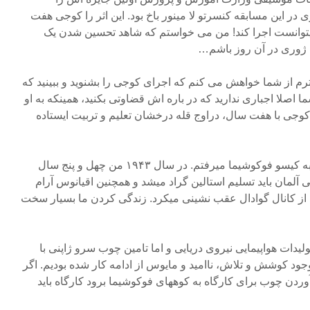
در این مسابقه کنسرتو لا مینور باخ بود. این اثر را کوجی هفت
یتوانست اجرا کند! من می خواستم که شاهد تحسین شدن یک
 ژوری در آن روز باشم…
محترم از شما خواهش می کنم که اجرای کوجی را بشنوید و ببینید که
ما اصلا اجباری ندارید که در باره اش قضاوتی بکنید، همینکه به او
 کوجی با هفت سال، دراوج قله درخشان تعلیم و تربیت ایستاده
برای اشتغال بکار باید به تنهایی به کیسو فوکوشیما میرفتم. در سال ۱۹۴۳ من چهل و پنج سال
آلمان باید تسلیم استالین گراد میشد و همچنین اقیانوس آرام
 از کانال گوادال عقب نشینی میکرد. زندگی کردن ما بسیار سخت
لیدات هواپیمایی نیروی دریایی و اما تامین چوب سرو ژاپنی با
ود کوشش و تلاش، ناامید و مایوس از ادامه کار شده بودیم. اگر
دن چوب برای کارگاه به کوههای فوکوشیما برود کارگاه باید