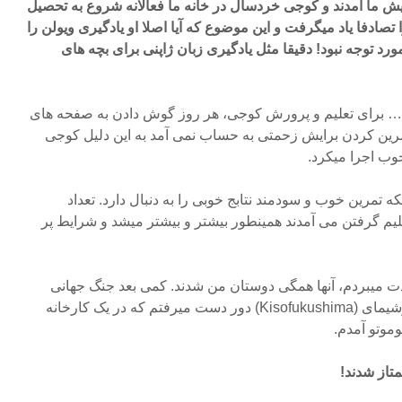
ده اش پیش ما آمدند و کوجی خردسال در خانه ما فعالانه شروع به تحصیل
را تصادفا یاد میگرفت و این موضوع که آیا اصلا او یادگیری ویولن را
 توجه نبود! دقیقا مثل یادگیری زبان ژاپنی برای بچه های
 برای تعلیم و پرورش کوجی، هر روز گوش دادن به صفحه های
رین کردن برایش زحمتی به حساب نمی آمد به این دلیل کوجی
وب اجرا میکرد.
لکه تمرین خوب و سودمند نتابج خوبی را به دنبال دارد. تعداد
علیم گرفتن می آمدند همینطور بیشتر و بیشتر میشد و شرایط پر
ذت میبردم، آنها همگی دوستان من شدند. کمی بعد جنگ جهانی
شروع شد، من باید به کیسوفکوشیمای (Kisofukushima) دور دست میرفتم که در یک کارخانه
موتو آمدم.
تاز شدند!