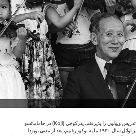
وقتیکه من در ناگویا (Nagoya) تدریس ویولون را پذیرفتم، پدرکوجی (Koji) در حاماماتسو
(Hamamatsu) زندگی میکرد. در اوائل سال ۱۹۳۰ ما به توکیو رفتیم، بعد از مدتی تویودا