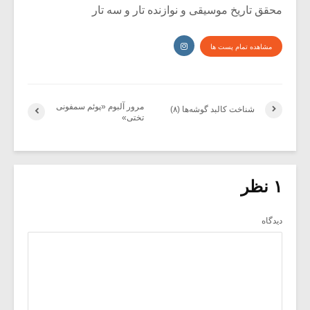
محقق تاریخ موسیقی و نوازنده تار و سه تار
مشاهده تمام پست ها
مرور آلبوم «پوئم سمفونی
شناخت کالبد گوشه‌ها (۸)
تختی»
۱ نظر
دیدگاه