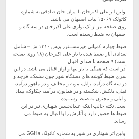
شیش و نیم»
موسیقی فی
برگزار می 
اولین اثر علی اکبرخان با ایران خان صادقی به شماره
کاتولک ۱۵۰۶۷ بیات اصفهان می باشد.
اگر نمی توانی
سکانسی به 
مشهورترین باشی،
موسیقی فیلم 
روی صفحه نیز از تک نوازی علی اکبرخان در سه گاه و
بدنام ترین باش
اصفهان به ضبط رسیده است.
ضبط چهارم کمپانی هیزمســترز ویس ۱۳۱۰ ش – شامل
تعدادی آثار ضبط شده با تار علی اکبرخان (۱۸ روی صفحه
است) ۹ صفحه با صدای اقبال
آذر است که همگی با تار تنها و آواز اقبال می باشد. در این
سری ضبط گوشه های دستگاه شور چون سلمک، قرچه و
در سه گاه درآمد، زابل، مویه و مخالف و در ماهور درآمد،
فیلی، دلکش، شکسته و در همایون، درآمد، چکاوک، بیداد
و لیلی و مجنون به ضبط رســیده
است. نکته جالب اینکه عبدالحسین شهنازی نیز در این
ضبط ها حضور دارد و آثارش را با اقبال به ضبط می
رساند.
اولین اثر شهنازی در شور به شماره کاتولک GGHa می