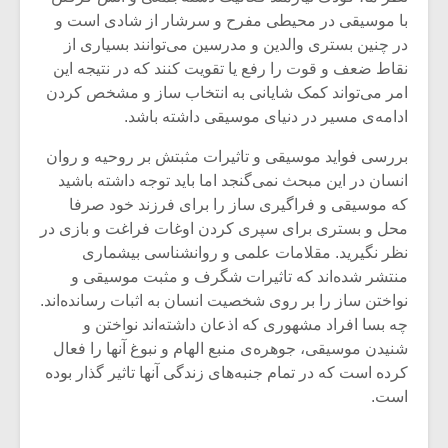
شیش و نیم»
موسیقی فی
با موسیقی در محیطی مفرح و سرشار از شادی است و
برگزار می 
در چنین بستری والدین و مدرسین می‌توانند بسیاری از
اگر نمی توانی
سکانسی به 
نقاط ضعف و قوت را رفع یا تقویت کنند که در نتیجه این
مشهورترین باشی،
موسیقی فیلم 
امر می‌تواند کمک شایانی به انتخاب ساز و مشخص کردن
بدنام ترین باش
ادامه‌ی مسیر در دنیای موسیقی داشته باشد.
بررسی فواید موسیقی و تاثیرات مثبتش بر روحیه و روان
انسان در این مبحث نمی‌گنجد اما باید توجه داشته باشید
که موسیقی و فراگیری ساز را برای فرزند خود صرفا
محل و بستری برای سپری کردن اوغات فراغت و بازی در
نظر نگیرید. مقلامات علمی و روانشناسی بیشماری
منتشر شده‌اند که تاثیرات شگرف و مثبت موسیقی و
نواختن ساز را بر روی شخصیت انسان به اثبات رسانده‌اند.
چه بسا افراد مشهوری که اذعان داشته‌اند نواختن و
شنیدن موسیقی، جوهره‌ی منبع الهام و نبوغ آنها را فعال
کرده است که در تمام جنبه‌های زندگی آنها تاثیر گذار بوده
است.