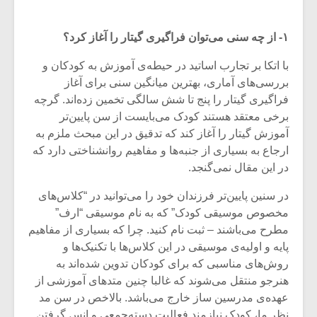
۱- از چه سنی می‌توان فراگیری گیتار را آغاز کرد؟
با اتکا بر تجارب اساتید در حیطه‌ی آموزش به کودکان و
بررسی‌های آماری، بهترین میانگین سنی برای آغاز
فراگیری گیتار را پنج تا شش سالگی تخمین زده‌اند. گرچه
برخی معتقد هستند کودک می‌بایست از سن پایین‌تر
آموزش گیتار را آغاز کند که تدقیق در این مبحث ملزم به
ارجاع به بسیاری از جنبه‌ها و مفاهیم روانشناختی دارد که
در این مقال نمی‌گنجد.
در سنین پایین‌تر فرزندان خود را می‌توانید در “کلاس‌های
مخصوص موسیقی کودک” که به نام موسیقی “ارف”
میکلوش روژا
موریس ژار
مطرح می‌باشند – ثبت نام کنید. چرا که بسیاری از مفاهیم
پایه و اولیه‌ی موسیقی در این کلا‌س‌ها با تکنیک‌ها و
روش‌های مناسبی که برای کودکان تدوین شده‌اند به
هنرجو منتقل می‌شوند که غالبا چنین متد‌های آموزشی از
یادداشتی بر موسیقی
دوره آموزش
عهده‌ی مدرسین ساز خارج می‌باشد. بالاخص در سن مد
متن فیلم «متری
موسیقی بر
نظر ما، کودک نیازمند فعالیت دسته‌جمعی و انس گرفتن