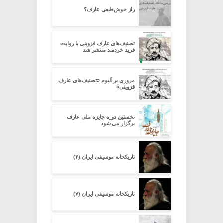
راز خوش‌طبعی ‌عارف؟
تصنیف‌های عارف قزوینی با روایت
فرید خردمند منتشر شد
مروری بر آلبوم «تصنیف‌های عارف
قزوینی»
نخستین دوره جایزه ملی عارف
برگزار می شود
تاریکخانه موسیقی ایران (۳)
تاریکخانه موسیقی ایران (۷)