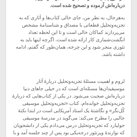
درباره‌اش آزموده و تصحیح شده است.
به‌هرحال، به نظر من، جای خالی کتاب‌ها و آثاری که به
تجزیه‌وتحلیل قطعاتی با مصداق و شناسنامۀ مشخص
می‌پردازند کماکان خالی است و تا این لحظه تعداد
انگشت‌شماری کار ارائه شده است. اگرچه اینها باید به
تئوری منجر شود و این چرخه،‌ همان‌طور که گفتم، ادامه
داشته باشد.
لزوم و اهمیت مسئلۀ تجزیه‌وتحلیل دربارۀ آثار
موسیقیدان‌ها مسئله‌ای است که در خیلی جاهای دنیا
میکلوش روژا
موریس ژار
درباره‌اش صحبت می‌شود. در یکی از کتاب‌هایی که دربارۀ
تجزیه‌وتحلیل خوانده‌ام، کتاب «تجزیه‌وتحلیل موسیقی
کُل‌نگر» و نگاشتۀ یک استاد آمریکایی است در ابتدا نکتۀ
جالبی را مطرح می‌کند: می‌گوید در مدرسۀ موسیقی
جولیارد که تجزیه‌وتحلیل درس می‌دادم یکی از دانشجویان
یادداشتی بر موسیقی
دوره آموزش
متن فیلم «متری
موسیقی بر
که نوازندۀ ویرتئوز درجه‌یکی بود پس از چند جلسه آمد و با