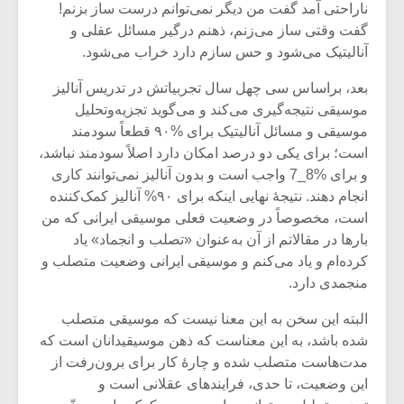
شیش و نیم»
موسیقی فی
ناراحتی آمد گفت من دیگر نمی‌توانم درست ساز بزنم!
برگزار می 
گفت وقتی ساز می‌زنم، ذهنم درگیر مسائل عقلی و
آنالیتیک می‌شود و حس سازم دارد خراب می‌شود.
اگر نمی توانی
سکانسی به 
مشهورترین باشی،
موسیقی فیلم 
بعد، براساس سی چهل سال تجربیاتش در تدریس آنالیز
بدنام ترین باش
موسیقی نتیجه‌گیری می‌کند و می‌گوید تجزیه‌وتحلیل
موسیقی و مسائل آنالیتیک برای %۹۰ قطعاً سودمند
است؛ برای یکی دو درصد امکان دارد اصلاً سودمند نباشد،
و برای %8_7 واجب است و بدون آنالیز نمی‌توانند کاری
انجام دهند. نتیجۀ نهایی اینکه برای ۹۰% آنالیز کمک‌کننده
است، مخصوصاً در وضعیت فعلی موسیقی ایرانی که من
بارها در مقالاتم از آن به‌عنوان «تصلب و انجماد» یاد
کرده‌ام و یاد می‌کنم و موسیقی ایرانی وضعیت متصلب و
منجمدی دارد.
البته این سخن به این معنا نیست که موسیقی متصلب
شده باشد، به این معناست که ذهن موسیقیدانان است که
مدت‌هاست متصلب شده و چارۀ کار برای برون‌رفت از
این وضعیت، تا حدی، فرایندهای عقلانی است و