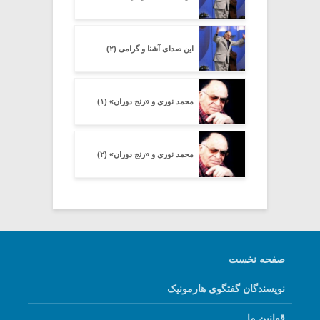
این صدای آشنا و گرامی (۲)
محمد نوری و «رنج دوران» (۱)
محمد نوری و «رنج دوران» (۲)
صفحه نخست
نویسندگان گفتگوی هارمونیک
قوانین ما