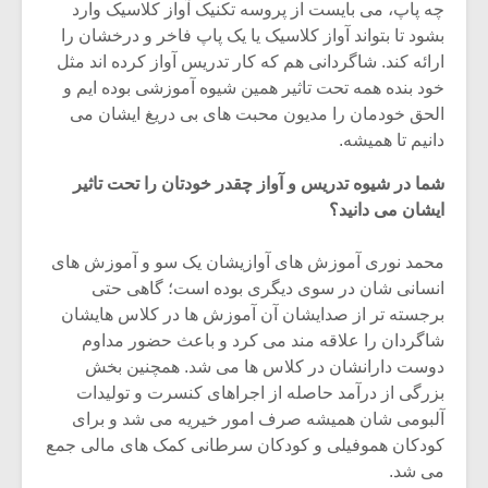
چه پاپ، می بایست از پروسه تکنیک آواز کلاسیک وارد
بشود تا بتواند آواز کلاسیک یا یک پاپ فاخر و درخشان را
ارائه کند. شاگردانی هم که کار تدریس آواز کرده اند مثل
خود بنده همه تحت تاثیر همین شیوه آموزشی بوده ایم و
الحق خودمان را مدیون محبت های بی دریغ ایشان می
دانیم تا همیشه.
شما در شیوه تدریس و آواز چقدر خودتان را تحت تاثیر
ایشان می دانید؟
محمد نوری آموزش های آوازیشان یک سو و آموزش های
انسانی شان در سوی دیگری بوده است؛ گاهی حتی
برجسته تر از صدایشان آن آموزش ها در کلاس هایشان
میکلوش روژا
موریس ژار
شاگردان را علاقه مند می کرد و باعث حضور مداوم
دوست دارانشان در کلاس ها می شد. همچنین بخش
بزرگی از درآمد حاصله از اجراهای کنسرت و تولیدات
آلبومی شان همیشه صرف امور خیریه می شد و برای
کودکان هموفیلی و کودکان سرطانی کمک های مالی جمع
یادداشتی بر موسیقی
دوره آموزش
متن فیلم «متری
موسیقی بر
می شد.