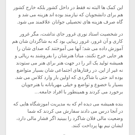
شیش و نیم»
موسیقی فی
برگزار می 
این کمک ها البته نه فقط در داخل کشور بلکه خارج کشور
هم برای دانشجویان که نیازمند بوده اند هزینه می شد و
اگر نمی توانی
سکانسی به 
گاه صرف هزینه های تحصیلی جوانان علاقمند می شود.
مشهورترین باشی،
موسیقی فیلم 
بدنام ترین باش
در شخصیت استاد نوری غرور جای نداشت، مگر غرور
کاری و آن غرور، غرور زیبایی بود که به شاگردان شان هم
آموزش داده می شد؛ آنها می آموختند که صدای شان را
هر جایی خرج نکنند، مبادا هنرشان را بفروشند به ریالی و
همیشه تولید یک اثر را در جهت هنر برای هنر می ستودند
نه غیر از این. در رفتارهای اجتماعی شان بسیار متواضع
بوده اند حتی با شاگردی که اولین بار وارد کلاس می شد.
بسیار با خضوع و تواضع و خیلی مهربانانه با هنرجویان
برخورد می کردند و همینطور با افراد جامعه…
بنده همیشه می دیده ام که به مدیریت اموزشگاه هایی که
در آنجا درس می دادند سفارش می کردند که شما
وضعیت مالی فلان شاگرد را ببینید اگر فشار مالی دارد،
ایشان نیم بها پرداخت کنند.