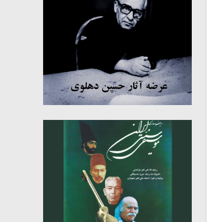
میکلوش روژا
موریس ژار