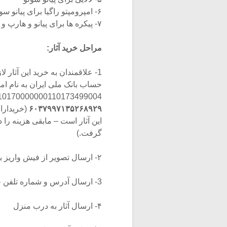
۶- امپرومپتو راگیا برای پیانو سولو
۷- پیکره ها برای پیانو و هارپ و فلوت و آواز
مراحل خرید آثار:
حساب بانک ملی ایران به نام امیر
IR810170000000110173499004 یا شماره حساب ۰۱۱۰۱۷۳۴۹۹۰۰۴ و یا به ک
۶۰۳۷۹۹۷۱۳۵۲۶۸۹۲۹
این آثار است – مابقی هزینه را
گرفت.)
۲- ارسال تصویر از فیش واریز بانک به شماره تلگرامی
3- ارسال آدرس و شماره تلفن خریدار
۴- ارسال آثار به درب منزل