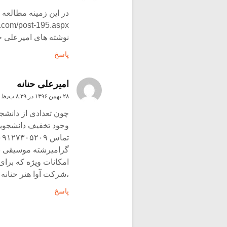
در این زمینه مطالعه ک
a.com/post-195.aspx
نوشته های امیرعلی حن
پاسخ
امیرعلی حنانه
۲۸ بهمن ۱۳۹۶ در ۸:۲۹ ب٫ظ
چون تعدادی از دانشج
وجود تخفیف دانشجویی 
گرامیرشته موسیقی با 
امکانات ویژه که برای
،شرکت آوا هنر حنانه
پاسخ