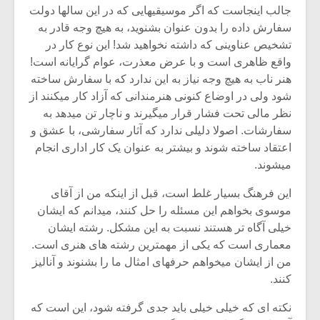
شیش و نیم»
موسیقی فی
جالب اینجاست که اگر موسیقیهایی که در این سالها دولت
برگزار می 
سفارش داده را بدون عنوان بشنوید، به هیچ وجه قادر به
تشخیص عناوینی که داشته نخواهید شد! این نوع کار در
اگر نمی توانی
سکانسی به 
مشهورترین باشی،
موسیقی فیلم 
واقع ظاهری است و با عرض معذرت، عوام گرایانه است!
بدنام ترین باش
هنر ناب به هیچ وجه نیاز به این ندارد که با سفارش ساخته
شود ولی در اوضاع کنونی هنرمندانی که آزاد کار میکنند از
نظر مالی تحت فشار قرار میگیرند و ناچار تن میدهد به
سفارشات. اصولا دلیلی ندارد که آثار سفارشی، با عشق و
اعتقاد ساخته شوند و بیشتر به عنوان یک کار اداری انجام
میشوند.
این فرهنگ بسیار غلط است، قبل از اینکه من از آقای
موسوی بخواهم این مسئله را حل کنند، میدانم که ایشان
خیلی آگاه تر هستند نسبت به این مشکل. رشته ایشان
معماری است که یکی از مهمترین رشته های هنری است.
من از ایشان میخواهم حرفهای امثال ما را بشنوند و آنالیز
کنند.
نکته ای که خیلی خیلی باید جدی گرفته شود، این است که