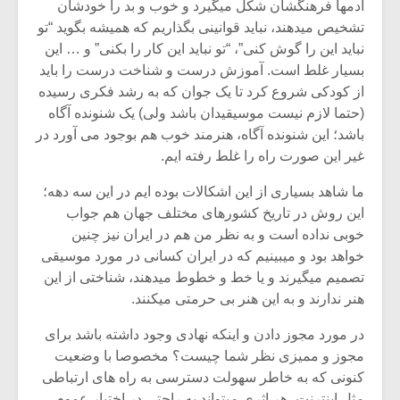
آدمها فرهنگشان شکل میگیرد و خوب و بد را خودشان
تشخیص میدهند، نباید قوانینی بگذاریم که همیشه بگوید “تو
نباید این را گوش کنی”، “تو نباید این کار را بکنی” و … این
بسیار غلط است. آموزش درست و شناخت درست را باید
از کودکی شروع کرد تا یک جوان که به رشد فکری رسیده
(حتما لازم نیست موسیقیدان باشد ولی) یک شنونده آگاه
باشد؛ این شنونده آگاه، هنرمند خوب هم بوجود می آورد در
غیر این صورت راه را غلط رفته ایم.
ما شاهد بسیاری از این اشکالات بوده ایم در این سه دهه؛
این روش در تاریخ کشورهای مختلف جهان هم جواب
خوبی نداده است و به نظر من هم در ایران نیز چنین
خواهد بود و میبینیم که در ایران کسانی در مورد موسیقی
تصمیم میگیرند و یا خط و خطوط میدهند، شناختی از این
هنر ندارند و به این هنر بی حرمتی میکنند.
در مورد مجوز دادن و اینکه نهادی وجود داشته باشد برای
مجوز و ممیزی نظر شما چیست؟ مخصوصا با وضعیت
کنونی که به خاطر سهولت دسترسی به راه های ارتباطی
مثل اینترنت، هر اثری میتواند به راحتی در اختیار عموم