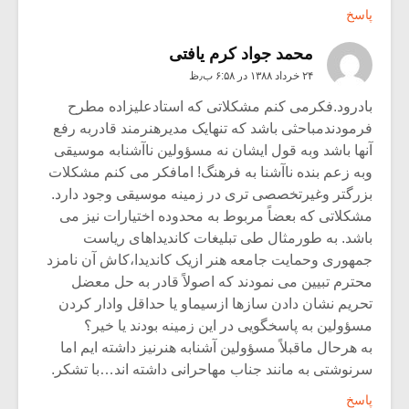
پاسخ
محمد جواد کرم یافتی
۲۴ خرداد ۱۳۸۸ در ۶:۵۸ ب٫ظ
بادرود.فکرمی کنم مشکلاتی که استادعلیزاده مطرح
فرمودندمباحثی باشد که تنهایک مدیرهنرمند قادربه رفع
آنها باشد وبه قول ایشان نه مسؤولین ناآشنابه موسیقی
وبه زعم بنده ناآشنا به فرهنگ! امافکر می کنم مشکلات
بزرگتر وغیرتخصصی تری در زمینه موسیقی وجود دارد.
مشکلاتی که بعضاً مربوط به محدوده اختیارات نیز می
باشد. به طورمثال طی تبلیغات کاندیداهای ریاست
جمهوری وحمایت جامعه هنر ازیک کاندیدا،کاش آن نامزد
محترم تبیین می نمودند که اصولاً قادر به حل معضل
تحریم نشان دادن سازها ازسیماو یا حداقل وادار کردن
مسؤولین به پاسخگویی در این زمینه بودند یا خیر؟
به هرحال ماقبلاً مسؤولین آشنابه هنرنیز داشته ایم اما
سرنوشتی به مانند جناب مهاحرانی داشته اند…با تشکر.
پاسخ