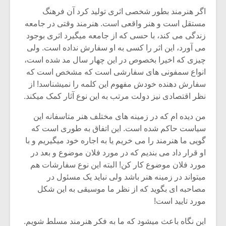
اگر هنرمند بطور شخصی اثری تولید کرد آن فرهنگ
مستقل است و هنر واقعی است. هنرمند وقتی در جامعه
زندگی می کند، با حسی که از جامعه میگیرد اثری بوجود
می آورد، این اثر را کسی به او سفارش نداده است. ولی
چیزی که اخیرا بخصوص در این چهار سال مد شده است،
انواع سمفونی های سفارشی است که مشخص است که
سفارش دهنده خودش مفهوم این کلمه را نمیشناسد! از
نظر اقتصادی نیز دولت مرتب به این نوع آثار کمک میکند.
من دیده ام که در زمینه های مختلف هنر متاسفانه این
سیاست حاکم شده است. این اتفاق به طوری است که
گویی ما هنرمند را می خریم یا به اجاره خود میگیریم و با
او قرار داد می بندیم که در مورد فلان موضوع و بعد در
میکلوش روژا
موریس ژار
مورد فلان موضوع کار کن! البته این نوع سفارشات هم
میتواند در زمینه هنر باشد ولی نباید یک مسئول در
مصاحبه ای بگوید که از نظر ما موسیقی به این شکل
مورد تایید است!
یادداشتی بر موسیقی
دوره آموزش
متن فیلم «متری
موسیقی بر
این نگاه باعث میشود که ما به فکر هنرمند مسلط شویم.