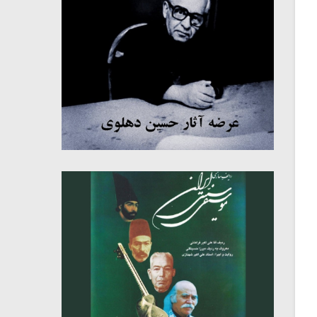
میکلوش روژا
موریس ژار