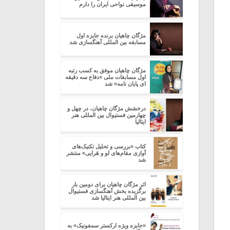
موسیقی نواحی ایران را دارم
مژگان چاهیان برنده جایزه اول
مسابقه بین المللی آهنگسازی شد
مژگان چاهیان موفق به کسب رتبه
اول مسابقات ملی «دفاع سه دقیقه
ای پایان نامه» شد
درخشش مژگان چاهیان، در چهل و
چهارمین فستیوال بین المللی هنر
ایتالیا
کتاب «بررسی و تحلیل تکنیک‌های
آوازی مقام‌های لو و هَرایی» منتشر
شد
اثر مژگان چاهیان برای دومین بار
برگزیده بخش آهنگسازی فستیوال
بین المللی هنر ایتالیا شد
«جایزه ویژه ارکستر سمفونیک» به