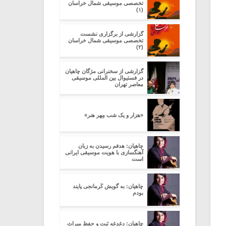
تخصصی موسیقی شمال خراسان
(۱)
گزارشی از برگزاری نشست
تخصصی موسیقی شمال خراسان
(۲)
گزارشی از سخنرانی مژگان چاهیان
در فستیوال بین المللی موسیقی
معاصر تهران
«هزار و یک شب مِهرِ هنر»
چاهیان: هدفم رسیدن به زبان
آهنگسازی با هویت موسیقی ایرانی
است
چاهیان: به گویش کُرمانجی پایند
بودم
چاهیان: دغدغه ثبت و حفظ میراث