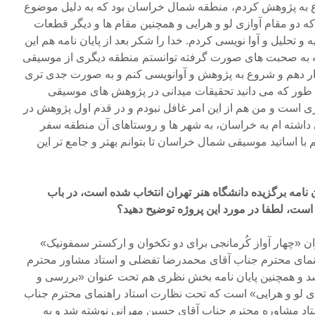
 به پژوهش کردم، منطقه شمال خراسان بود که به دلیل موضوع
ه دو مقام آوازی لو و هرایی و همچنین مقام ها و دیگر قطعات
تحلیل و آوا نویسی کردم. خدا را شکر بعد از پایان نامه هم این
جه به صحبت های صورت گرفته توانستم منطقه دیگری از موسیقی
ار دهم و شروع به پژوهش و آوانویسی کنم و به صورت جدی تری
مان طور که می دانید تحقیقات میدانی در پژوهش های موسیقی
 است و من هم از این امر غافل نبودم و در قدم اول پژوهش در
ته ام به خراسان، به شهر ها و روستاهای آن منطقه سفر
 با اساتید موسیقی شمال خراسان تا بتوانم بهتر و جامع تر این
ان نامه برگزیده دانشگاه هنر تهران انتخاب شده است، در باب
ست، لطفا در مورد این پروژه توضیح دهید؟
ن «چهار آواز کُرمانجی برای دو تکخوان و ارکستر سمفونیک»
مای محترم جناب آقای محمدرضا تفضلی و استاد مشاور محترم
د و همچنین پایان نامه بخش نظری هم تحت عنوان «بررسی و
ای لو و هرایی» است که تحت نظارت استاد راهنمای محترم جناب
ستاد مشاوره محترم جناب آقای حسین مهرانی نوشته شد و به