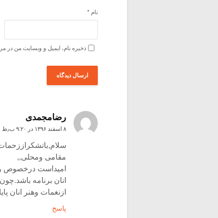
نام
*
ذخیره نام، ایمیل و وبسایت من در مر
رضامجمدی
۸ اسفند ۱۳۹۶ در ۹:۲۰ ب٫ظ
سلام,باتشکراززحمات 
مقامی ومحلی,,
امیداست درخصوص رسی
انان برنامه باشد.چو
ازنغمات وهنر انان پا
پاسخ