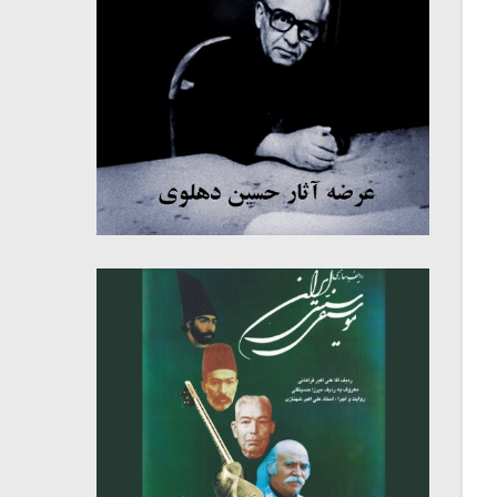
میکلوش روژا
موریس ژار