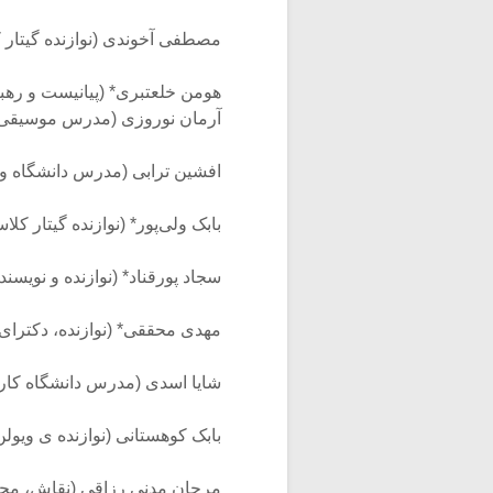
مصطفی آخوندی (نوازنده گیتار 
هومن خلعتبری* (پیانیست و رهبر
آرمان نوروزی (مدرس موسیقی 
افشین ترابی (مدرس دانشگاه و د
بابک ولی‌پور* (نوازنده گیتار 
سجاد پورقناد* (نوازنده و نویسن
مهدی محققی* (نوازنده، دکترا
شایا اسدى (مدرس دانشگاه کا
بابک کوهستانی (نوازنده ی ویولن
مرجان مدنی رزاقی (نقاش، مجسم