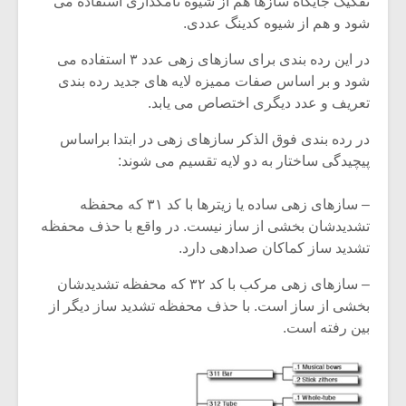
تفکیک جایگاه سازها هم از شیوه نامگذاری استفاده می
شیش و نیم»
موسیقی فی
برگزار می 
شود و هم از شیوه کدینگ عددی.
اگر نمی توانی
سکانسی به 
در این رده بندی برای سازهای زهی عدد ۳ استفاده می
مشهورترین باشی،
موسیقی فیلم 
شود و بر اساس صفات ممیزه لایه های جدید رده بندی
بدنام ترین باش
تعریف و عدد دیگری اختصاص می یابد.
در رده بندی فوق الذکر سازهای زهی در ابتدا براساس
پیچیدگی ساختار به دو لایه تقسیم می شوند:
– سازهای زهی ساده یا زیترها با کد ۳۱ که محفظه
تشدیدشان بخشی از ساز نیست. در واقع با حذف محفظه
تشدید ساز کماکان صدادهی دارد.
– سازهای زهی مرکب با کد ۳۲ که محفظه تشدیدشان
بخشی از ساز است. با حذف محفظه تشدید ساز دیگر از
بین رفته است.