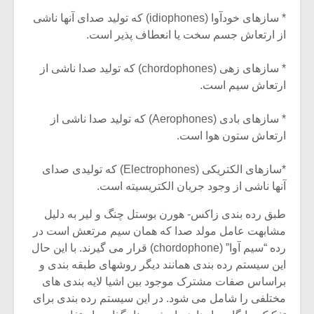
* سازهای خودآوا (idiophones) که تولید صدای آنها ناشی
از ارتعاش جسم سخت یا انعطاف پذیر است.
* سازهای زهی (chordophones) که تولید صدا ناشی از
ارتعاش سیم است.
* سازهای بادی (Aerophones) که تولید صدا ناشی از
ارتعاش ستون هوا است.
*سازهای الکتریکی (Electrophones) که تولیدی صدای
آنها ناشی از وجود جریان الکتریسیته است.
طبق رده بندی زاکس- هورن بوستل چنگ و لیر به دلیل
میکلوش روژا
موریس ژار
مشابهت عامل مولد صدا که همان سیم مرتعش است در
رده “سیم آوا” (chordophone) قرار می گیرند. با این حال
این سیستم رده بندی همانند دیگر روشهای طبقه بندی و
براساس صفات مشترک موجود بین اشیا لایه بندی های
یادداشتی بر موسیقی
دوره آموزش
مختلفی را شامل می شود. در این سیستم رده بندی برای
متن فیلم «متری
موسیقی بر